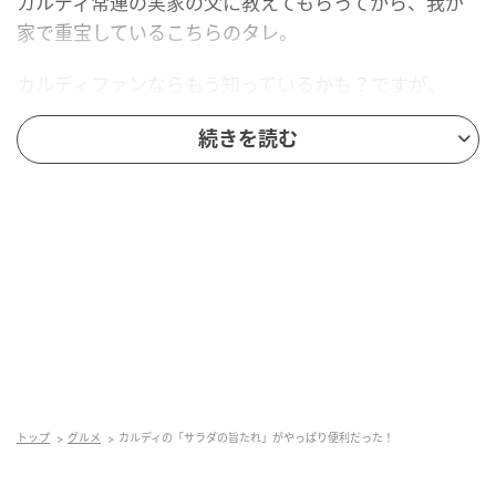
カルディ常連の実家の父に教えてもらってから、我が
家で重宝しているこちらのタレ。
カルディファンならもう知っているかも？ですが、
「やっぱり使い勝手がいい！おいしい！！」と思った
続きを読む
のでご紹介します～☺️👏
酢が入っていないのがポイント
ドレッシングとして、サラダなどにかけて使う旨タ
レ。
通常のドレッシングにはお酢が入っていますが、この
タレには入っていないんです。
トップ
グルメ
カルディの「サラダの旨たれ」がやっぱり便利だった！