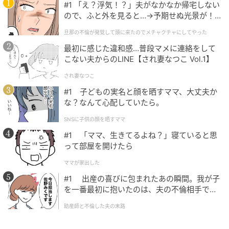
#1 「え？浮気！？」夫がなかなか帰宅しない
ので、ふと外を見ると…→予期せぬ光景が！
｜旦那の不倫が発覚して頭に来たのでメチャ
旦那の不倫が発覚して頭に来たのでメチャクチャにしてやった
クチャにしてやった
最初に感じた違和感…普段マメに連絡をして
オレンジページnet
こない夫からのLINE【され妻なつこ Vol.1】
され妻なつこ
#1 子どもの実名と顔を晒すママ、大丈夫か
な？なんて心配していたら。
SNSに子供の顔を晒すママ
#1 「ママ、生きてるよね？」寝ていると思
って部屋を開けたら
ママが家出した
#1 出産の喜びに包まれたあの瞬間。我が子
を一番最初に抱いたのは、夫の不倫相手でし
た。
助産師と不倫した夫の末路