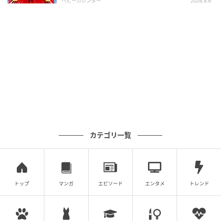
ベビーカレンダー
2026.8.6
オレンジページnet
ごちそうさまでした✨
カテゴリ一覧
元記事で読む
次の記事
トップ
マンガ
エピソード
エンタメ
トレンド
ランチは無くとも寒くとも?アイスアメリカー
ノが与えてくれる魅力とは。