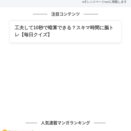
す…！！！
※オレンジページnetに移動します
麺料理にも◎
注目コンテンツ
このタレ一つで味が決まるので、麺と組み合わせても
工夫して10秒で暗算できる？スキマ時間に脳ト
レ【毎日クイズ】
時短＆絶品が叶います✨
今回は茹でたうどんに、豚しゃぶ・トマト・白髪ね
ぎ・キュウリ・レモンをトッピングしました🥰
人気連載マンガランキング