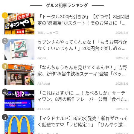
グルメ記事ランキング
オレンジページnet
「トータル300円引きか」【かつや】8日間限
気温が高くなると麺類に頼りたくなるので、これから
定の“感謝祭”がスタート！そのお得さに「何
の季節、たくさん使いそうです（パスタや素麵にも合
日連続で通えるかなぁ」「激アツ！」の声
TRILL ニュース
2026.8.6
いそうだなぁ🤔🌸）。
セブンさんやってくれたな！「もうお店行か
なくていいじゃん！」200円台で楽しめる本
カルディのサラダの旨タレ
格グルメ
michill
2026.8.6
私が行った店舗では、ドレッシングやソースなどのコ
「なんちゅうもんを見せてくるんや！」吉野
ーナーにありました！
家、新作“極旨牛鉄板ステーキ”登場「ペッパ
ーランチを潰しに来たぞ……」
All About
2026.8.6
機会がありましたら、ぜひ手に取ってみてください～
「これはさすがに……！たべるしか」サーテ
🙏🤍
ィワン、8月の新作フレーバー公開「食べた方
が良いですよスイカサマーは」
All About
2026.8.5
【マクドナルド】8/5(水)発売！新作がさっそ
く話題です♡「リピ確定！」「ひんやり激う
ま」