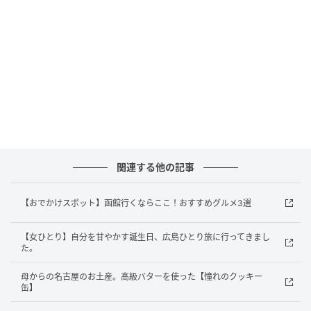
関連する他の記事
オレンジページnet
【おでかけスポット】函館行くならここ！おすすめグルメ3選
お酢が使われていないので
【女ひとり】自分を甘やかす誕生日、広島ひとり旅に行ってきまし
アレンジの幅が広く、サラダはもちろん、麺類やお豆
た。
腐などにも相性バツグンなんです🍽️
母からの名古屋のお土産。高級バターを使った【憧れのクッキー
缶】
にんにくの旨みとごま油の香りが食欲をそそりま