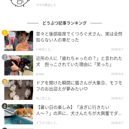
ママが家出した
どうぶつ記事ランキング
堂々と後部座席でくつろぐ犬さん、実は全然
知らない人の車だった
【番組概要】
いぬのこと。
2026.8.7
■番組タイトル『オールナイトニッポンPODCAST さ
近所の人に「疲れちゃったの？」と言われた
としおあちぇとぺぺ-餃子オンザライス-』
犬 抱っこされていた理由に「笑った」
■パーソナリティ：佐藤栞里
grape
2026.8.6
■配信日時：毎週日曜18時ごろ配信
ドアを開けた瞬間に猫さんが大集合、モフモ
■番組X：@gyoza_rice_annp
フのお出迎えが夢みたい♡
◆配信先：radiko、ニッポン放送PODCAST
STATION(
https://podcast.1242.com
)ほか
ねこのこと。
2026.8.7
◆配信先URL：
【暑い日の楽しみ】「泳ぎに行きたい
人〜？」の声に、犬さんたちが大興奮でダッ
https://radiko.jp/podcast/channels/c8524951-7dc4-
シュ！
4ad1-aa4d-351d239da28b?share=1
どうぶつのこと。
2026.8.7