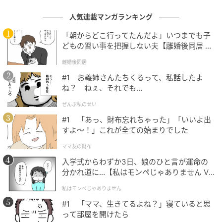
イラスト：古田絵夢
人気連載マンガランキング
価格：1,500円（税込）
「朝からどこ行ってたんだよ」いつまでも子
■受注受付期間：2026年4月19日（日）18:00〜5月10
どもの習い事を把握しない夫【離婚後同居 Vo
l.1】
日（日）23:59
離婚後同居
#1 お義姉さんたちくるって、私話したよ
ね？ ねぇ、それでも…
ぜんぶ私のせい
#1 「あっ、財布忘れちゃった」「いいよ出
すよ〜！」これが全ての始まりでした
ママ友の財布
入学式からわずか3日、娘のひと言が運命の
分かれ道に…【私はモンペじゃありません Vo
l.1】
私はモンペじゃありません
#1 「ママ、生きてるよね？」寝ていると思
って部屋を開けたら