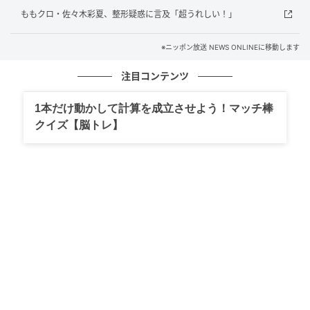
洋服をまとった表情豊かなさとしおの指人形が楽しめ
ももクロ・佐々木彩夏、整形疑惑に言及「超うれしい！」
る全5種のランダム販売となっている。
※ニッポン放送 NEWS ONLINEに移動します
シャバーニとの夢の出会いから生まれた限定グッズは5
月10日（日）23:59まで受注受付中。
注目コンテンツ
▼販売はこちら
1本だけ動かして計算を成立させよう！マッチ棒
URL：
https://official-goods-store.jp/satoshioannp/
クイズ【脳トレ】
■販売概要
・『さとしおとぎょうざくんとシャバーニTシャツ』
サイズ：S、M、L、XLの4サイズ展開 ・価格：5,000円
（税込）
・『さとしおとぎょうざくんとシャバーニステッカー
セット（全5枚）』
価格：1,000円（税込）
・『さとしおらんだむゆびにんぎょう（ 全5種ランダ
ム）』