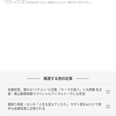
グッズだ。
ールナイトニッポンPODCAST さとしおあちぇとぺぺ -餃子オンザライス-』
『オールナイトニッポンPODCASTさとしおあちぇとぺぺ -餃子オンザライ
ス-』シャバーニとのコラボグッズ
ラインナップは3アイテム。「さとしおとぎょうざくん
とシャバーニTシャツ」は、佐藤栞里（さとしお）・番
関連する他の記事
組公式キャラクター「ぎょうざくん」・シャバーニが
仲良く並んだデザインで、ステッカーの「さとしおと
佐藤栞里、憧れの”イケメン”と対面 『オーラが違う』と大興奮 名古
屋・東山動植物園でスペシャルアニマルトークにも参加
ぎょうざくんとシャバーニステッカーセット」は全5枚
セット。「さとしおらんだむゆびにんぎょう」は、シ
霜降り明星・せいや「人生を変えてくれた」 サザン愛をMステで熱
ャバーニやぎょうざくんのイラスト入りのカラフルな
弁も佐藤栞里に圧倒される