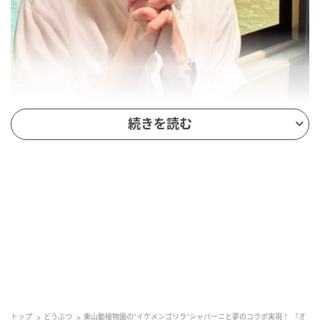
続きを読む
佐藤栞里
佐藤が番組内で「シャバーニに会いたい！」と熱望し
たひとことが現実となり、4月12日（日）に佐藤が実際
に東山動植物園を訪問。飼育員とともにニシゴリラの
生態や魅力を語り合う“アニマルトーク”をお客さんと
一緒に楽しみ、憧れのシャバーニとの対面も果たし
た。その模様は4月19日（日）配信回で紹介されてい
るが、この特別な体験を形にしたのが、今回のコラボ
トップ
どうぶつ
東山動植物園の”イケメンゴリラ”シャバーニと夢のコラボ実現！ 『オ