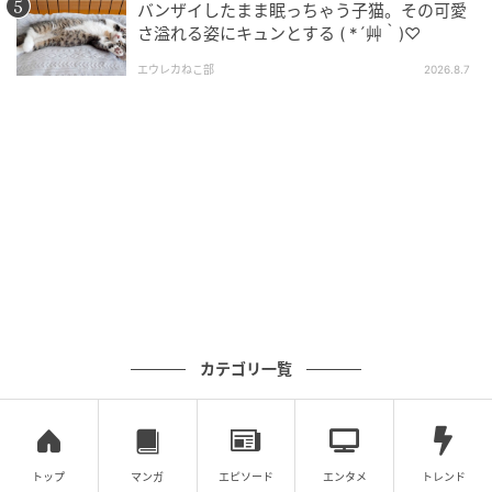
バンザイしたまま眠っちゃう子猫。その可愛
元記事で読む
さ溢れる姿にキュンとする ( *´艸｀)♡
エウレカねこ部
2026.8.7
次の記事
佐藤栞里、憧れの”イケメン”と対面 『オーラ
が違う』と大興奮 名古屋・東山動植物園でス
ペシャルアニマルトークにも参加
の記事をもっとみる
カテゴリ一覧
トップ
マンガ
エピソード
エンタメ
トレンド