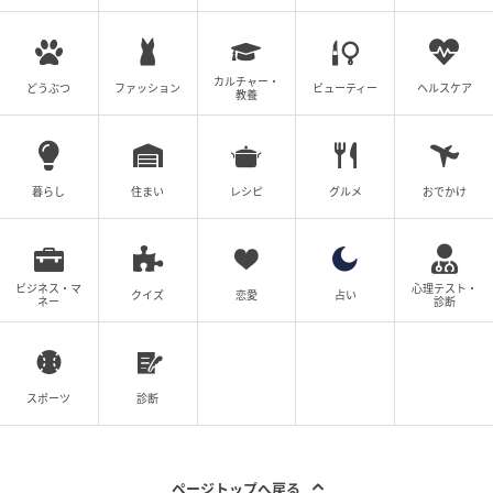
カルチャー・
どうぶつ
ファッション
ビューティー
ヘルスケア
教養
暮らし
住まい
レシピ
グルメ
おでかけ
ビジネス・マ
心理テスト・
クイズ
恋愛
占い
ネー
診断
スポーツ
診断
ページトップへ戻る