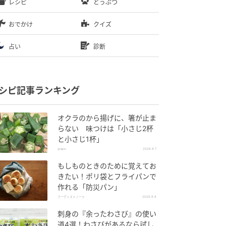
レシピ
どうぶつ
おでかけ
クイズ
占い
診断
シピ記事ランキング
オクラのから揚げに、箸が止ま
らない 味つけは「小さじ2杯
と小さじ1杯」
grape
2026.8.7
もしものときのために覚えてお
きたい！ポリ袋とフライパンで
作れる「防災パン」
フーディストノート
2026.8.8
刺身の『余ったわさび』の使い
道4選！わさびがあるなら試し