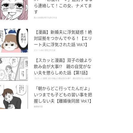
ら連絡して！この女、ナメてま
す
美人な友達は何でも許される
【漫画】新婚夫に浮気疑惑！絶
対証拠をつかんでやる！【エリ
ート夫に浮気された話 Vol.1】
エリート夫に浮気された話
【スカッと漫画】双子の娘より
飲み会が大事!? 親の自覚がな
い夫を懲らしめた話【第1話】
【スカッと漫画】双子の娘より飲み会が大事!? 親の自覚がない夫を懲ら
しめた話
「朝からどこ行ってたんだよ」
いつまでも子どもの習い事を把
握しない夫【離婚後同居 Vol.1】
離婚後同居