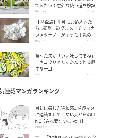
てみたい♡意外な使い道を検証
暮らしニスタ
2026.8.8
【JA全農】牛乳にお酢入れた
ら…衝撃！謎グルメ「チッコカ
タメターノ」が余った牛乳の救
世主でした。
暮らしニスタ
2026.8.8
食べた夫が「いい味してるね」
キュウリとたくあんで作る簡
単な一皿
grape
2026.8.8
気連載マンガランキング
最初に感じた違和感…普段マメ
に連絡をしてこない夫からのLI
NE【され妻なつこ Vol.1】
され妻なつこ
#1 「お疲れ〜♡」遅刻するな