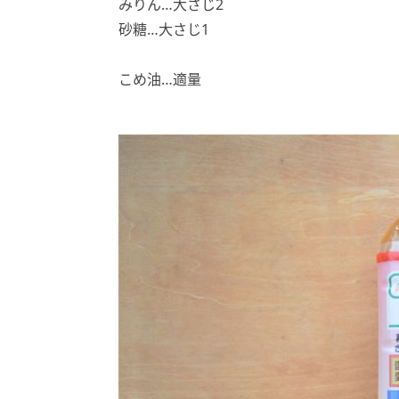
みりん…大さじ2
砂糖…大さじ1
こめ油…適量