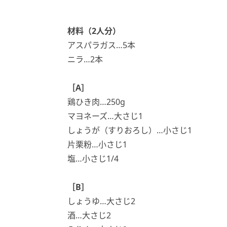
材料（2人分）
アスパラガス…5本
ニラ…2本
［A］
鶏ひき肉…250g
マヨネーズ…大さじ1
しょうが（すりおろし）…小さじ1
片栗粉…小さじ1
塩…小さじ1/4
［B］
しょうゆ…大さじ2
酒…大さじ2