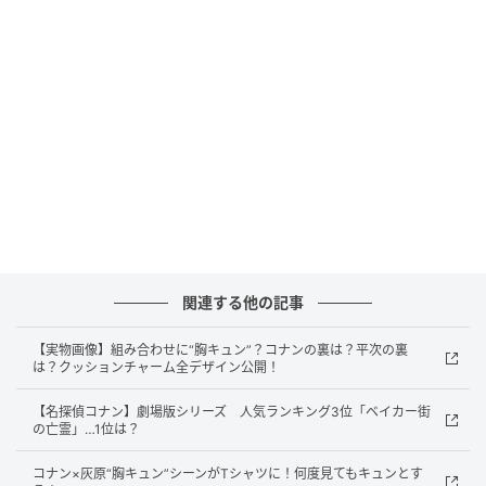
もらえます。
※価格は店舗によって異なります。
オトナンサー編集部
元記事で読む
次の記事
「TWICE」サナ ハーゲンダッツは「ご褒美
のような存在」ミニ丈ホワイトドレスで美脚
関連する他の記事
も
【実物画像】組み合わせに“胸キュン”？コナンの裏は？平次の裏
の記事をもっとみる
は？クッションチャーム全デザイン公開！
【名探偵コナン】劇場版シリーズ 人気ランキング3位「ベイカー街
の亡霊」…1位は？
コナン×灰原“胸キュン”シーンがTシャツに！何度見てもキュンとす