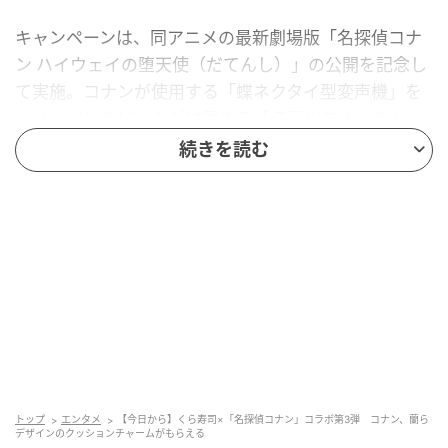
キャンペーンは、同アニメの最新劇場版「名探偵コナ
ン ハイウェイの堕天使（だてんし）」の公開を記念し
て実施。コナンが使用する「蝶ネクタイ型変声機」を
イメージしたピックが付属する「江戸川コナンのトリ
ックまぐろ」（300円）、最新劇場版のメインキャラ
続きを読む
クターとなっている萩原千速と横溝重悟、松田陣平と
荻原研二をイメージした「千速と重悟のコーヒーミル
クフロート」「松田と萩原のチョコ＆ベリーパフェ」
（ともに480円）といったコラボメニューが楽しめま
す。
店舗のテーブルに備え付けられた「皿回収ポケット」
に食べ終えた皿を5枚入れるとゲームに挑戦できる「ビ
ッくらポン！」で当たりが出ると、コナンや蘭、灰原
らが描かれたラバーチャーム（全8種）、缶バッジ（全
トップ
エンタメ
【今日から】くら寿司×「名探偵コナン」コラボ第3弾 コナン、蘭ら
8種）、「マグネットシート2個セット」（全8種）が
デザインのクッションチャームがもらえる