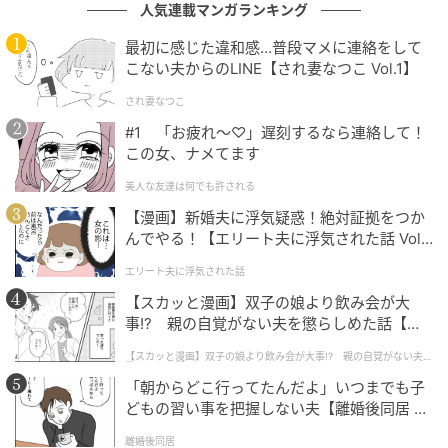
人気連載マンガランキング
最初に感じた違和感…普段マメに連絡をして
こない夫からのLINE【され妻なつこ Vol.1】
され妻なつこ
#1 「お疲れ〜♡」遅刻するなら連絡して！
この女、ナメてます
美人な友達は何でも許される
【漫画】新婚夫に浮気疑惑！絶対証拠をつか
んでやる！【エリート夫に浮気された話 Vol.
1】
エリート夫に浮気された話
【スカッと漫画】双子の娘より飲み会が大
事!? 親の自覚がない夫を懲らしめた話【第1
話】
【スカッと漫画】双子の娘より飲み会が大事!? 親の自覚がない夫を
懲らしめた話
「朝からどこ行ってたんだよ」いつまでも子
どもの習い事を把握しない夫【離婚後同居 Vo
l.1】
離婚後同居