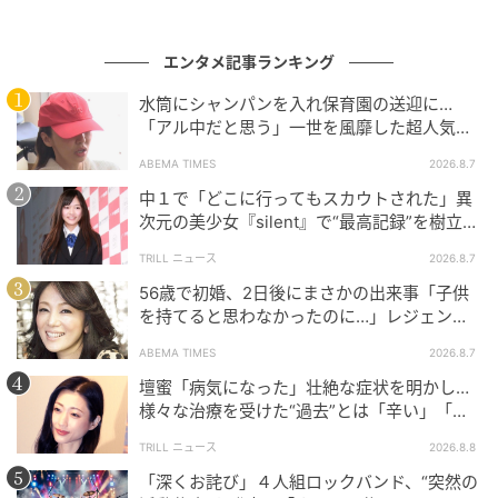
エンタメ記事ランキング
水筒にシャンパンを入れ保育園の送迎に…
「アル中だと思う」一世を風靡した超人気タ
レント、酒漬けだった日々を告白
ABEMA TIMES
2026.8.7
中１で「どこに行ってもスカウトされた」異
次元の美少女『silent』で“最高記録”を樹立し
た「反則級」の【トップ女優】
TRILL ニュース
2026.8.7
56歳で初婚、2日後にまさかの出来事「子供
を持てると思わなかったのに…」レジェンド
美魔女が当時の心境を告白
ABEMA TIMES
2026.8.7
壇蜜「病気になった」壮絶な症状を明かし…
様々な治療を受けた“過去”とは「辛い」「苦
しい」
TRILL ニュース
2026.8.8
「深くお詫び」４人組ロックバンド、“突然の