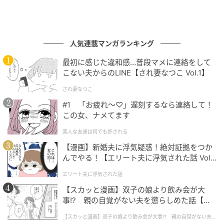
人気連載マンガランキング
最初に感じた違和感…普段マメに連絡をして
こない夫からのLINE【され妻なつこ Vol.1】
され妻なつこ
#1 「お疲れ〜♡」遅刻するなら連絡して！
この女、ナメてます
美人な友達は何でも許される
【漫画】新婚夫に浮気疑惑！絶対証拠をつか
んでやる！【エリート夫に浮気された話 Vol.
1】
エリート夫に浮気された話
【スカッと漫画】双子の娘より飲み会が大
事!? 親の自覚がない夫を懲らしめた話【第1
話】
【スカッと漫画】双子の娘より飲み会が大事!? 親の自覚がない夫を
懲らしめた話