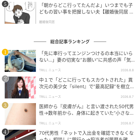
「朝からどこ行ってたんだよ」いつまでも子
どもの習い事を把握しない夫【離婚後同居 Vo
l.1】
離婚後同居
総合記事ランキング
「先に車行ってエンジンつけるの本当にいら
ない…」妻の切実な“お願い”に共感の声「気
づかないんですよね…」
TRILL ニュース
2026.8.8
中１で「どこに行ってもスカウトされた」異
次元の美少女『silent』で“最高記録”を樹立し
た「反則級」の【トップ女優】
TRILL ニュース
2026.8.7
医師から『皮膚がん』と言い渡された50代男
性→数年前から、身体に起きていた“小さな異
変”に「あのとき受診していれば…」
TRILL ニュース
2026.8.7
70代男性「ネットで入出金を確認できなくな
った」相談しに銀行へ→担当者が履歴を確認