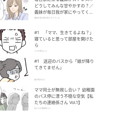
どうしてみんな甘やかすの？／
義妹が毎日我が家にやってくる
（1）【義父母がシンドイんで
義妹が毎日我が家にやってくる
す！ まんが】
#1 「ママ、生きてるよね？」
寝ていると思って部屋を開けた
ら
ママが家出した
#1 送迎のバスから「娘が降り
てきてません」
娘が拐われた
ママ同士が無視し合い？ 幼稚園
のバス停に漂う不穏な空気【私
たちの連絡係さん Vol.1】
私たちの連絡係さん