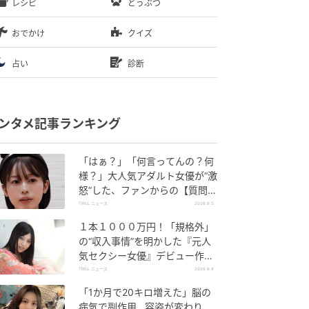
レシピ
どうぶつ
おでかけ
クイズ
占い
診断
ンタメ記事ランキング
「はぁ？」「何言ってんの？何
様？」大人気アダルト女優が“激
怒”した、ファンからの【質問】
とは
TRILL ニュース
2026.8.5
１本１０００万円！「規格外」
の“収入事情”を明かした『元人
気セクシー女優』デビュー作
が“１０万本”を記録した逸材
TRILL ニュース
2026.8.4
「1か月で20キロ増えた」脳の
病気で副作用…容姿が変わり