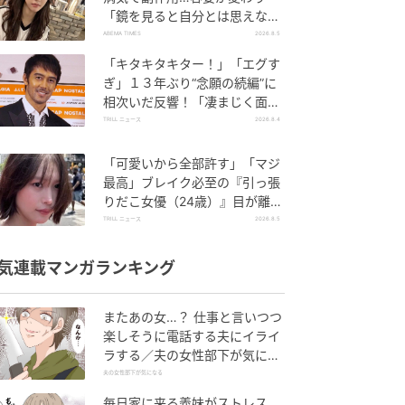
「鏡を見ると自分とは思えなか
った」壮絶な闘病生活明かす
ABEMA TIMES
2026.8.5
「キタキタキター！」「エグす
ぎ」１３年ぶり“念願の続編”に
相次いだ反響！「凄まじく面白
い」“賞 総なめ”『伝説級ドラ
TRILL ニュース
2026.8.4
マ』
「可愛いから全部許す」「マジ
最高」ブレイク必至の『引っ張
りだこ女優（24歳）』目が離せ
ない“圧巻ショット”に「か、か
TRILL ニュース
2026.8.5
わいい」
気連載マンガランキング
またあの女…？ 仕事と言いつつ
楽しそうに電話する夫にイライ
ラする／夫の女性部下が気にな
る（1）【夫婦の危機 まんが】
夫の女性部下が気になる
毎日家に来る義妹がストレス…