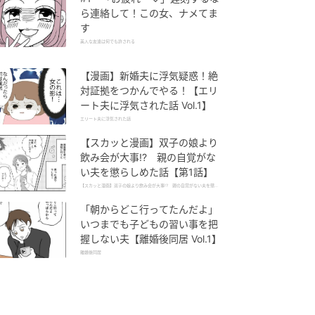
ら連絡して！この女、ナメてま
す
美人な友達は何でも許される
【漫画】新婚夫に浮気疑惑！絶
対証拠をつかんでやる！【エリ
ート夫に浮気された話 Vol.1】
エリート夫に浮気された話
【スカッと漫画】双子の娘より
飲み会が大事!? 親の自覚がな
い夫を懲らしめた話【第1話】
【スカッと漫画】双子の娘より飲み会が大事!? 親の自覚がない夫を懲ら
しめた話
「朝からどこ行ってたんだよ」
いつまでも子どもの習い事を把
握しない夫【離婚後同居 Vol.1】
離婚後同居