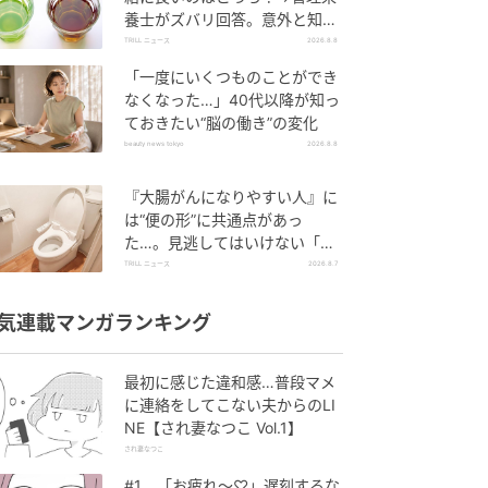
養士がズバリ回答。意外と知ら
れてない“正しい飲み分け方”と
TRILL ニュース
2026.8.8
は？
「一度にいくつものことができ
なくなった…」40代以降が知っ
ておきたい“脳の働き”の変化
beauty news tokyo
2026.8.8
『大腸がんになりやすい人』に
は“便の形”に共通点があっ
た…。見逃してはいけない「危
険なサイン」とは？【医師が解
TRILL ニュース
2026.8.7
説】
気連載マンガランキング
最初に感じた違和感…普段マメ
に連絡をしてこない夫からのLI
NE【され妻なつこ Vol.1】
され妻なつこ
#1 「お疲れ〜♡」遅刻するな