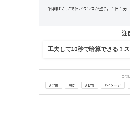
“体側ほぐし”で体バランスが整う。１日１分
注
グルメ、ギャグ、子育て、旅行
この
#習慣
#腰
#お腹
#イメージ