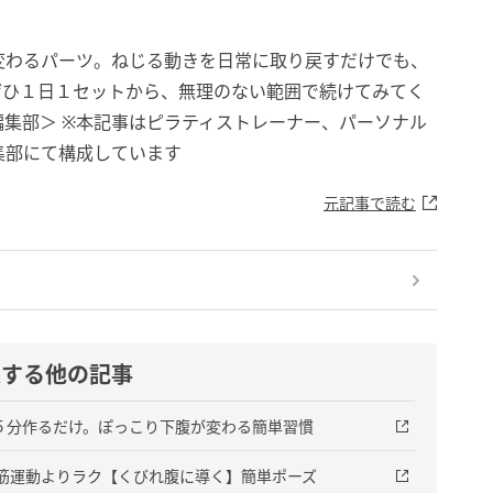
変わるパーツ。ねじる動きを日常に取り戻すだけでも、
ぜひ１日１セットから、無理のない範囲で続けてみてく
okyo編集部＞ ※本記事はピラティストレーナー、パーソナル
集部にて構成しています
元記事で読む
連する他の記事
日５分作るだけ。ぽっこり下腹が変わる簡単習慣
腹筋運動よりラク【くびれ腹に導く】簡単ポーズ