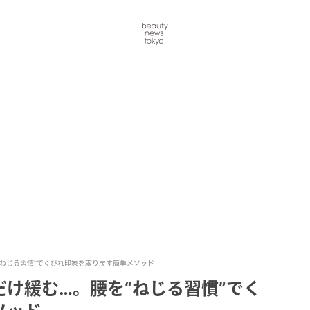
“ねじる習慣”でくびれ印象を取り戻す簡単メソッド
け緩む…。腰を“ねじる習慣”でく