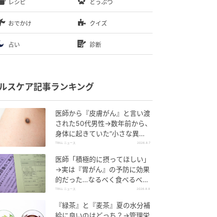
レシピ
どうぶつ
おでかけ
クイズ
占い
診断
ルスケア記事ランキング
医師から『皮膚がん』と言い渡
された50代男性→数年前から、
身体に起きていた“小さな異
変”に「あのとき受診していれ
TRILL ニュース
2026.8.7
ば…」
医師「積極的に摂ってほしい」
→実は『胃がん』の予防に効果
的だった…なるべく食べるべ
き“理想的な食材”とは？
TRILL ニュース
2026.8.8
『緑茶』と『麦茶』夏の水分補
給に良いのはどっち？→管理栄