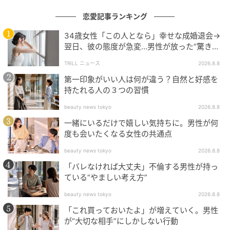
恋愛記事ランキング
本記事は、ハウコレ読者への独自アンケートに寄せら
れた実体験をもとに制作していますが、個人が特定さ
34歳女性「この人となら」幸せな成婚退会→
翌日、彼の態度が急変…男性が放った“驚きの
れないよう、一部設定を変更しています。
一言”に「誰も信じることができません」
TRILL ニュース
2026.8.8
（ハウコレ編集部）
第一印象がいい人は何が違う？自然と好感を
持たれる人の３つの習慣
元記事で読む
beauty news tokyo
2026.8.8
次の記事
一緒にいるだけで嬉しい気持ちに。男性が何
度も会いたくなる女性の共通点
部下の仕事を「この程度」と舐めていた俺
が、午前中でギブアップして逃げ出した話
beauty news tokyo
2026.8.8
「バレなければ大丈夫」不倫する男性が持っ
ている“やましい考え方”
の記事をもっとみる
beauty news tokyo
2026.8.8
「これ買っておいたよ」が増えていく。男性
が“大切な相手”にしかしない行動