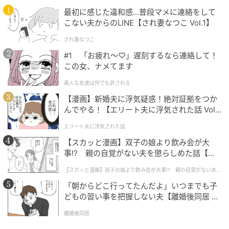
最初に感じた違和感…普段マメに連絡をして
私は別れを決意しました。彼に長い説明をするつもり
こない夫からのLINE【され妻なつこ Vol.1】
はありません。メッセージで短くこう伝えました。
され妻なつこ
#1 「お疲れ〜♡」遅刻するなら連絡して！
「あなたの本音がわかりました。もう連絡しないでく
この女、ナメてます
ださい」
美人な友達は何でも許される
送信ボタンを押した瞬間、不思議と心が軽くなったの
【漫画】新婚夫に浮気疑惑！絶対証拠をつか
を覚えています。彼からは何度かメッセージが届きま
んでやる！【エリート夫に浮気された話 Vol.
1】
したが、私は一度も開くことなくブロックしました。
エリート夫に浮気された話
【スカッと漫画】双子の娘より飲み会が大
あれから数カ月が経ち、今は穏やかな日常を取り戻し
事!? 親の自覚がない夫を懲らしめた話【第1
ています。友人と過ごす時間が増え、仕事にも前向き
話】
【スカッと漫画】双子の娘より飲み会が大事!? 親の自覚がない夫を
に取り組めるようになりました。あの経験は確かに辛
懲らしめた話
「朝からどこ行ってたんだよ」いつまでも子
いものでしたが、自分の直感を信じることの大切さを
どもの習い事を把握しない夫【離婚後同居 Vo
教えてくれた気がします。
l.1】
離婚後同居
（20代女性・広告）