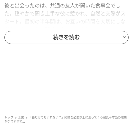
彼と出会ったのは、共通の友人が開いた食事会でし
た。穏やかで聞き上手な彼に惹かれ、自然と交際がス
タート。最初の半年間は、お互いの時間を大切にしな
がら、ゆっくりと関係を育んでいました。
続きを読む
ところが、交際8カ月を過ぎた頃から、彼の様子が変わ
り始めたのです。会うたびに結婚の話を持ち出し、私
が慎重な姿勢を見せると不機嫌になることが増えまし
た。「なんでそんなに焦るの？」と聞いても、「好き
だから早く一緒になりたいだけ」の一点張り。その言
葉を信じたい気持ちと、どこか引っかかる気持ちが混
在していました。
執拗に届くメッセージ
トップ
恋愛
「籍だけでもいれない？」結婚を必要以上に迫ってくる彼氏→本当の理由
がゲスすぎて...
ある日、仕事中にメッセージの通知が連続して届きま
した。画面を開くと、彼からのメッセージが並んでい