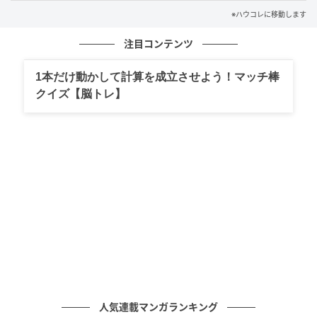
的な事実を耳にしたのです。彼には多額の借金があ
※ハウコレに移動します
り、返済に追われているというのです。
注目コンテンツ
その晩、私は意を決して彼に連絡しました。「借金の
1本だけ動かして計算を成立させよう！マッチ棒
こと、本当なの？」と尋ねると、しばらく既読のまま
クイズ【脳トレ】
返信がありません。そして数時間後、ようやく届いた
メッセージを見て、私は言葉を失いました。
「だから早く籍入れたかったんだよ。共働きなら返せ
ると思って」
彼が求めていたのは、私との未来ではなく、返済の手
段だったのです。好きだからという言葉も、早く一緒
になりたいという気持ちも、すべては自分の都合のた
めでした。
人気連載マンガランキング
そして...