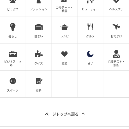
カルチャー・
どうぶつ
ファッション
ビューティー
ヘルスケア
教養
暮らし
住まい
レシピ
グルメ
おでかけ
ビジネス・マ
心理テスト・
クイズ
恋愛
占い
ネー
診断
スポーツ
診断
ページトップへ戻る