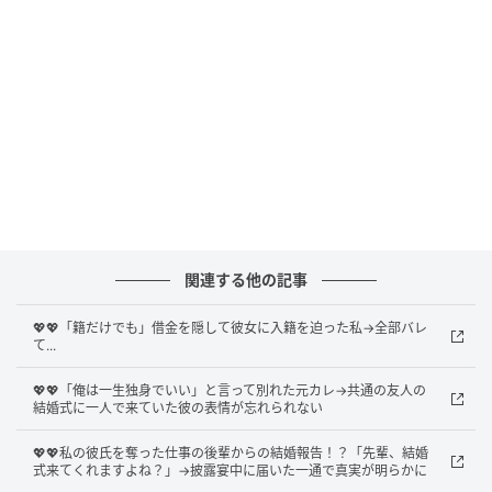
ます。
「籍だけでもいれない？式とかは後でいいからさ」
「俺のこと信じてないの？」
私は戸惑いました。籍だけを先に入れることに、なぜ
そこまでこだわるのか理解できなかったのです。その
夜、電話で改めて理由を聞いても、彼は曖昧な返事を
繰り返すばかり。「とにかく早く入籍したい」という
関連する他の記事
言葉の裏に、何か別の意図があるように感じられてな
りませんでした。
💖💖「籍だけでも」借金を隠して彼女に入籍を迫った私→全部バレ
て...
💖💖「俺は一生独身でいい」と言って別れた元カレ→共通の友人の
明らかになった本当の理由
結婚式に一人で来ていた彼の表情が忘れられない
真実を知ったのは、偶然の出来事がきっかけでした。
💖💖私の彼氏を奪った仕事の後輩からの結婚報告！？「先輩、結婚
式来てくれますよね？」→披露宴中に届いた一通で真実が明らかに
彼の友人と話す機会があり、何気ない会話の中で衝撃