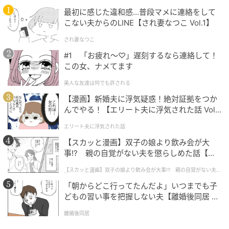
最初に感じた違和感…普段マメに連絡をして
の記事をもっとみる
こない夫からのLINE【され妻なつこ Vol.1】
され妻なつこ
#1 「お疲れ〜♡」遅刻するなら連絡して！
この女、ナメてます
美人な友達は何でも許される
【漫画】新婚夫に浮気疑惑！絶対証拠をつか
んでやる！【エリート夫に浮気された話 Vol.
1】
エリート夫に浮気された話
【スカッと漫画】双子の娘より飲み会が大
事!? 親の自覚がない夫を懲らしめた話【第1
話】
【スカッと漫画】双子の娘より飲み会が大事!? 親の自覚がない夫を
懲らしめた話
「朝からどこ行ってたんだよ」いつまでも子
どもの習い事を把握しない夫【離婚後同居 Vo
l.1】
離婚後同居