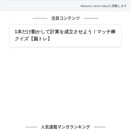
す。
※beauty news tokyoに移動します
注目コンテンツ
スキンケアは、やることを増やすほど整うわけではあ
りません。むしろ、やりすぎを手放し、自分の肌に合
1本だけ動かして計算を成立させよう！マッチ棒
ったケアを続けることが肌の安定につながります。ス
クイズ【脳トレ】
キンケアを見直すときは、まずは「減らせるケア」が
ないかから始めてみてください。＜取材・文：beauty
news tokyo編集部＞ ※画像は生成AIで作成しています
※記事内容は皮膚科学やスキンケアに関する一般的な
知見をもとに編集部が構成しています
元記事で読む
次の記事
意外と観察されています。40代以降“歩き
方”に年齢が出やすくなる理由
人気連載マンガランキング