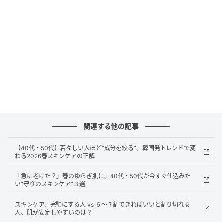
重ねるほど安心できるスキンケアですが、量を増やせ
ば効果が高まるわけではありません。大切なのは、適
量をムラなくなじませること。
化粧水は回数を重ねるより、１回分を丁寧に広げる。
クリームは厚く重ねるのではなく、薄く均一にのば
す。シンプルな動きですが、やりすぎを抑えること
で、肌の状態は整いやすくなるのです。
関連する他の記事
朝のケアで“守る”意識を持つ
【40代・50代】若々しい人ほど“成分を絞る”。韓国発トレンドで変
わる2026春スキンケアの正解
夜のケアに意識が向きがちですが、日中の紫外線や乾
「急に老けた？」春のゆらぎ肌に。40代・50代が今すぐ仕込みた
燥も肌に影響します。だからこそ、朝は“守る”ケアを丁
い“守りのスキンケア”３選
寧に。保湿で土台を整え、日焼け止めで外的刺激から
守る。乾燥しやすい部分だけを軽く整える。このシン
スキンケア、完璧にする人 vs ６〜７割できればいいと割り切れる
人、肌が安定しやすいのは？
プルな積み重ねが、日中の肌の見え方に差を生みま