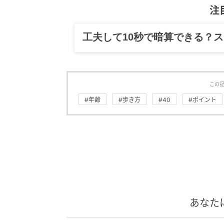
注
グルメ、ギャグ、子育て、旅行
この
#年齢
#歩き方
#40
#ポイント
あなた