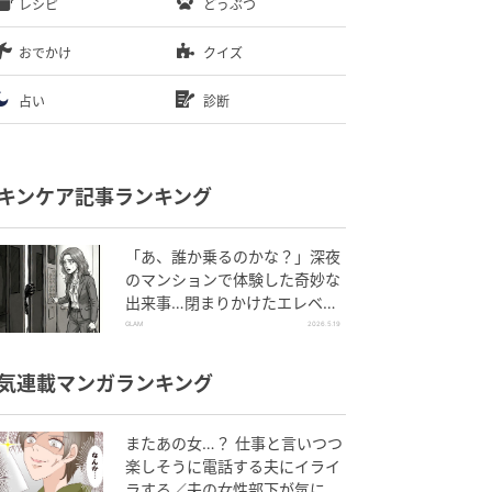
レシピ
どうぶつ
おでかけ
クイズ
占い
診断
キンケア記事ランキング
「あ、誰か乗るのかな？」深夜
のマンションで体験した奇妙な
出来事…閉まりかけたエレベー
ターの扉をこじ開けた「何か」
GLAM
2026.5.19
気連載マンガランキング
またあの女…？ 仕事と言いつつ
楽しそうに電話する夫にイライ
ラする／夫の女性部下が気にな