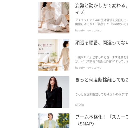
姿勢と動かし方で変わる。
イズ
ダイエットのために生活習慣を見直して
肉量だけでなく「姿勢」や「体の使い方
いと、ぽっこり感が出やすくなることも。
beauty news tokyo
頑張る順番、間違ってない
「痩せたい」と思ったとき、まず運動を
が、40代以降は“頑張る順番”によって
習慣”を重視する考え方がダイエットの主
beauty news tokyo
きっと何度断捨離しても残
きっと何度断捨離しても残る！40代が“
STORY
ブーム本格化！「スカー
〈SNAP〉