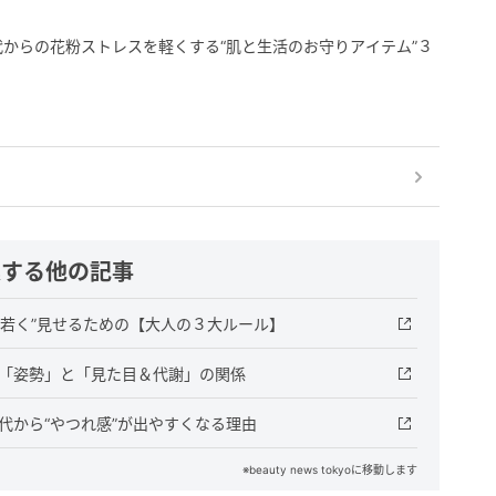
代からの花粉ストレスを軽くする“肌と生活のお守りアイテム”３
連する他の記事
若く”見せるための【大人の３大ルール】
の「姿勢」と「見た目＆代謝」の関係
代から“やつれ感”が出やすくなる理由
※beauty news tokyoに移動します