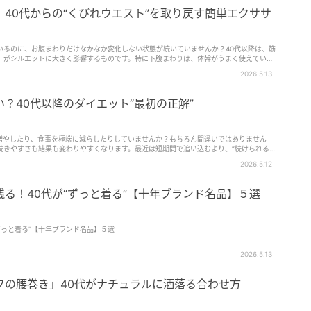
40代からの“くびれウエスト”を取り戻す簡単エクササ
いるのに、お腹まわりだけなかなか変化しない状態が続いていませんか？40代以降は、筋
」がシルエットに大きく影響するものです。特に下腹まわりは、体幹がうまく使えていな
 そこで取…
2026.5.13
？40代以降のダイエット“最初の正解”
増やしたり、食事を極端に減らしたりしていませんか？もちろん間違いではありません
、続きやすさも結果も変わりやすくなります。最近は短期間で追い込むより、“続けられる
流に。最初か…
2026.5.12
る！40代が“ずっと着る”【十年ブランド名品】５選
ずっと着る”【十年ブランド名品】５選
2026.5.13
フの腰巻き」40代がナチュラルに洒落る合わせ方