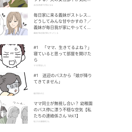
る（1）【夫婦の危機 まんが】
夫の女性部下が気になる
毎日家に来る義妹がストレス…
どうしてみんな甘やかすの？／
義妹が毎日我が家にやってくる
（1）【義父母がシンドイんで
義妹が毎日我が家にやってくる
す！ まんが】
#1 「ママ、生きてるよね？」
寝ていると思って部屋を開けた
ら
ママが家出した
#1 送迎のバスから「娘が降り
てきてません」
娘が拐われた
ママ同士が無視し合い？ 幼稚園
のバス停に漂う不穏な空気【私
たちの連絡係さん Vol.1】
私たちの連絡係さん