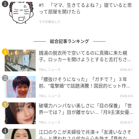
#1 「ママ、生きてるよね？」寝ていると思
って部屋を開けたら
ブログ：ツムママ（
ツムママは静かに暮らしたい
）
ママが家出した
総合記事ランキング
#118 浮気してるよね？
銭湯の脱衣所で空いてるのに真隣に来た親
子。ロッカーを開けようとすると舌打ちさ
次の話を読む
れ…→直後、娘の放った“純粋な一言”に「心の
前の話
TRILL ニュース
2026.8.7
第118話
中で拍手」
「腰抜けそうになった」「ガチで？」３年
前、“電撃婚”で話題沸騰！国民的ヒット作
『逃げ恥』で異彩放った【国宝級イケメン】
半分夫
TRILL ニュース
2026.8.6
ツムママ
破壊力ハンパない美しさに「目の保養」「世
全話一覧を見る
界一では？」目が離せない…『月9主演女優
（34歳）』“極上”美ショットがすごい
TRILL ニュース
2026.8.7
クリエイター情報
江口のりこが夫婦役で共演→「友達いなさそ
う」と誘われ２０代から心を許す【意外な親