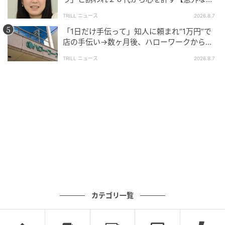
ツムママ
友芸人】とは？
TRILL ニュース
2026.8.7
夫と子供と暮らしながら、主に対人トラブルなど実
体験をもとに漫画を描き、ブログで発信していま
「1日だけ手伝って」知人に頼まれ“1万円”で
す。
店の手伝い→数ヶ月後、ハローワークから届
いた電話に50代女性が“青ざめたワケ”
作品をもっとみる
TRILL ニュース
2026.8.7
の記事をもっとみる
カテゴリ一覧