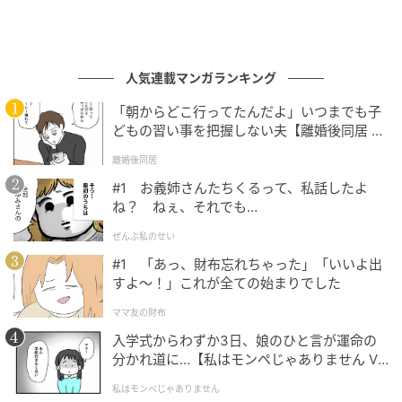
人気連載マンガランキング
「朝からどこ行ってたんだよ」いつまでも子
どもの習い事を把握しない夫【離婚後同居 Vo
l.1】
離婚後同居
#1 お義姉さんたちくるって、私話したよ
ね？ ねぇ、それでも…
ぜんぶ私のせい
#1 「あっ、財布忘れちゃった」「いいよ出
すよ〜！」これが全ての始まりでした
ママ友の財布
入学式からわずか3日、娘のひと言が運命の
分かれ道に…【私はモンペじゃありません Vo
l.1】
私はモンペじゃありません