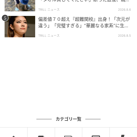
大声で放った一言に絶句
TRILL ニュース
2026.8.6
偏差値７０超え『超難関校』出身！「次元が
違う」「完璧すぎる」“華麗なる家系”に生ま
れた【規格外の逸材】
TRILL ニュース
2026.8.5
カテゴリ一覧