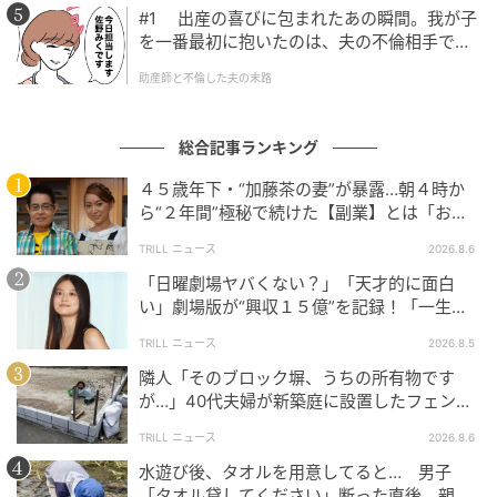
#1 出産の喜びに包まれたあの瞬間。我が子
を一番最初に抱いたのは、夫の不倫相手でし
た。
助産師と不倫した夫の末路
総合記事ランキング
４５歳年下・“加藤茶の妻”が暴露…朝４時か
ら“２年間”極秘で続けた【副業】とは「お金
を稼ぐのって大変」
TRILL ニュース
2026.8.6
「日曜劇場ヤバくない？」「天才的に面白
い」劇場版が“興収１５億”を記録！「一生言
い続ける」放送後も続く“切望の声”
TRILL ニュース
2026.8.5
隣人「そのブロック塀、うちの所有物です
が…」40代夫婦が新築庭に設置したフェン
ス、直後に迫られた"顛末"
TRILL ニュース
2026.8.6
水遊び後、タオルを用意してると… 男子
「タオル貸してください」断った直後、親が