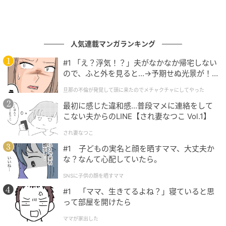
人気連載マンガランキング
#1 「え？浮気！？」夫がなかなか帰宅しない
ので、ふと外を見ると…→予期せぬ光景が！
｜旦那の不倫が発覚して頭に来たのでメチャ
旦那の不倫が発覚して頭に来たのでメチャクチャにしてやった
クチャにしてやった
最初に感じた違和感…普段マメに連絡をして
こない夫からのLINE【され妻なつこ Vol.1】
され妻なつこ
#1 子どもの実名と顔を晒すママ、大丈夫か
な？なんて心配していたら。
SNSに子供の顔を晒すママ
#1 「ママ、生きてるよね？」寝ていると思
って部屋を開けたら
ママが家出した