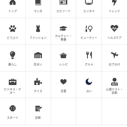
トップ
マンガ
エピソード
エンタメ
トレンド
カルチャー・
どうぶつ
ファッション
ビューティー
ヘルスケア
教養
ブログ：ツムママ（
ツムママは静かに暮らしたい
）
暮らし
住まい
レシピ
グルメ
おでかけ
#40 これ以上は時間の無駄だから…
次の話を読む
前の話
ビジネス・マ
心理テスト・
クイズ
恋愛
占い
第40話
ネー
診断
SNSに子供の顔を晒すママ
スポーツ
診断
ツムママ