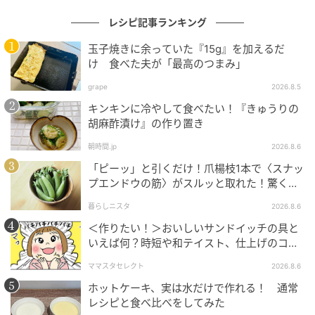
レシピ記事ランキング
玉子焼きに余っていた『15g』を加えるだ
け 食べた夫が「最高のつまみ」
grape
2026.8.5
キンキンに冷やして食べたい！『きゅうりの
胡麻酢漬け』の作り置き
朝時間.jp
2026.8.6
「ピーッ」と引くだけ！爪楊枝1本で〈スナッ
プエンドウの筋〉がスルッと取れた！驚くほ
ど気持ちいい裏ワザ
暮らしニスタ
2026.8.6
＜作りたい！＞おいしいサンドイッチの具と
いえば何？時短や和テイスト、仕上げのコツ
も
ママスタセレクト
2026.8.6
ホットケーキ、実は水だけで作れる！ 通常
レシピと食べ比べをしてみた