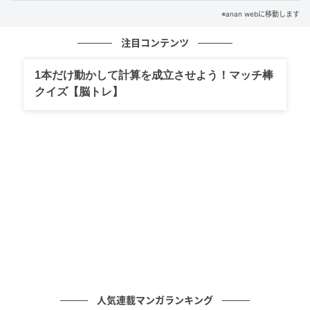
① 長芋とニンジンはいちょう切りにし、アスパラガス
※anan webに移動します
は食べやすい長さに、ネギは小口切りにする。
注目コンテンツ
② 鍋に油を熱して豚肉を炒め、色が変わったら水
300mlを注ぐ。①、蒸しホタテを加えて3分ほど煮た
1本だけ動かして計算を成立させよう！マッチ棒
ら、みそを溶き入れる。
クイズ【脳トレ】
ホルモンバランスを整える、「豆乳」をプラス！
人気連載マンガランキング