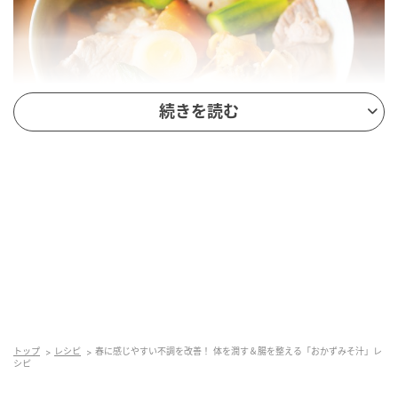
続きを読む
滋陰作用とは、疲れた体に内側から潤いを生み出すこ
と。それをサポートしてくれるのが、エネルギーのも
とである「気」を補えるホタテや長芋、豚肉といった
食材。
トップ
レシピ
春に感じやすい不調を改善！ 体を潤す＆腸を整える「おかずみそ汁」レ
シピ
「これらは疲れた体にエネルギーと潤いを与えてくれ