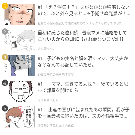
#1 「え？浮気！？」夫がなかなか帰宅しない
ので、ふと外を見ると…→予期せぬ光景が！
｜旦那の不倫が発覚して頭に来たのでメチャ
旦那の不倫が発覚して頭に来たのでメチャクチャにしてやった
クチャにしてやった
最初に感じた違和感…普段マメに連絡をして
クラムチャウダー風にすれば、さらにまろやかな味わ
こない夫からのLINE【され妻なつこ Vol.1】
いになり、コクもアップ。「豆乳には『水』を満たす
され妻なつこ
潤い作用があります。大豆イソフラボンがストレスホ
#1 子どもの実名と顔を晒すママ、大丈夫か
ルモンを作る酵素の働きを防いでくれます」。豆乳の
な？なんて心配していたら。
代わりに牛乳でもOK。
SNSに子供の顔を晒すママ
#1 「ママ、生きてるよね？」寝ていると思
って部屋を開けたら
レシピ②｜豆腐と卵のみそ汁
ママが家出した
様々な潤い食材を、卵がまろやかにまとめる
#1 出産の喜びに包まれたあの瞬間。我が子
を一番最初に抱いたのは、夫の不倫相手でし
た。
助産師と不倫した夫の末路