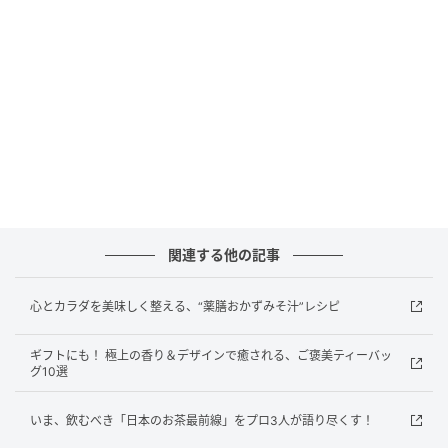
る優秀食材です。長芋は皮自体にも『水』を動かす力
があり、剥かずに使用するのがおすすめ。さらに抗酸
化作用で体のサビを防ぎ、元気を与えてくれるニンジ
ンや、新陳代謝を促し、利尿作用も期待できるアスパ
ラガスで彩り豊かな豚汁に」
recipe
材料（2杯分）
関連する他の記事
豚こま切れ肉…100g、蒸しホタテ…4～6個、長芋…
心とカラダを美味しく整える、“薬膳おかずみそ汁”レシピ
100g、アスパラガス…3本、ニンジン…2cm、ネギ…
1/2本、みそ…大さじ2、油…小さじ1
ギフトにも！ 極上の香り＆デザインで癒される、ご褒美ティーバッ
グ10選
作り方
いま、飲むべき「日本のお茶最前線」をプロ3人が語り尽くす！