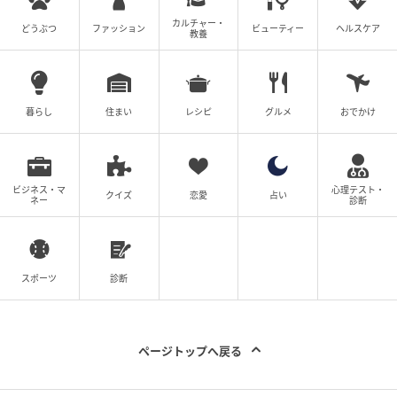
豆腐…1/2丁、ズッキーニ…1/2本、クレソン…適量、
カルチャー・
どうぶつ
ファッション
ビューティー
ヘルスケア
卵…2個、だし汁…300ml、みそ…大さじ2
教養
作り方
暮らし
住まい
レシピ
グルメ
おでかけ
① ズッキーニはいちょう切りにし、豆腐はスプーンな
どで一口大にする。
ビジネス・マ
心理テスト・
クイズ
恋愛
占い
② 鍋にだし汁を煮立てて1を煮たら、みそを溶き入れ
ネー
診断
る。
③ 卵は熱湯に落としてポーチドエッグにし、食べやす
スポーツ
診断
い長さに切ったクレソンと共に②に加える。
イライラ・ソワソワを解消する、「トマトペースト」
ページトップへ戻る
「粉チーズ」をプラス！