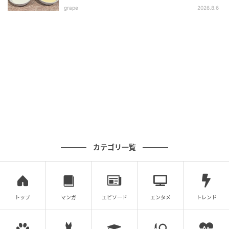
grape
2026.8.6
「水」を生み出す食材を使った一杯。
「豆腐は、豆乳同様に潤い作用が高く、ズッキーニな
どのウリ類は『水』を調節してくれる働きがあり、体
内の水分を循環させてくれます。水辺に育つクレソン
も『水』の流れを整えながら熱を冷まして潤いを生ん
でくれます。卵は、『気』を補って疲れを和らげた
り、心身の緊張を解く作用が」。卵の黄身がとろ～り
と流れて、食卓映え間違いなし。卵はみそ汁の中に直
カテゴリ一覧
接落としても、ポーチドエッグにしてのせてもOK。
recipe
トップ
マンガ
エピソード
エンタメ
トレンド
材料（2杯分）