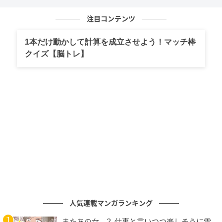
不満や不安があってもそのままぶつけるのではなく、
注目コンテンツ
一度飲み込んで整理してから伝える。
1本だけ動かして計算を成立させよう！マッチ棒
これができるだけで、男性からの安心感が格段に上が
クイズ【脳トレ】
る。
一緒にいて疲れないのは、恋愛ではかなり強い武器。
2. 相手に合わせすぎず自分の軸がある
結局最後に選ばれる女性の特徴の2つ目は、相手に合わ
せすぎず自分の軸があること。
尽くすだけの女性は、一見よさそうに見えるけど長く
なると雑に扱われやすい。
人気連載マンガランキング
選ばれる女性は、「NO」と言えるし自分の価値観を曲
またあの女…？ 仕事と言いつつ楽しそうに電