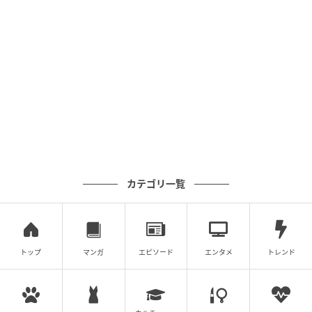
「一緒に生きていくイメージができるかどうか」が重
要であり、3つが揃ったときに初めて“選ばれる側“に回
れるのかもしれません。
文：MOMO／ライター
現在まで15年間ホステスとして働く関西在住のアラフ
ォー女性。年間およそ1,000人以上のお客様を接客
し、リアルな言動に触れている。柔和な雰囲気から年
カテゴリ一覧
齢・性別問わず多くのお客様から恋愛相談を受け、ア
ドバイスを送っている。ホステスの傍ら、ダンスの講
師としても活躍中。
※記事内の写真はイメージです。
トップ
マンガ
エピソード
エンタメ
トレンド
次の記事
#1 送迎のバスから「娘が降りてきてませ