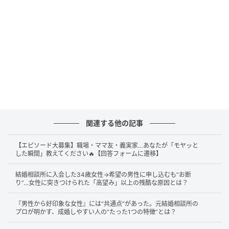
好かれる努力より、「一緒にいて安心できる女性にな
る」ほうが結果がついてくる。
結局最後に選ばれる女性の特徴は
「感情をぶつけず自
分を扱える
」「相手に合わせすぎず自分の軸がある」
「“今の楽しさ"と“将来の安心感”を両方持っている」
の3つ。
それぞれ詳しく解説するね。
関連する他の記事
1. 感情をぶつけず自分を扱える
【エピソード大募集】職場・ママ友・義実家…あなたが「モヤッと
した瞬間」教えてください🔥【回答フォームに遷移】
結局最後に選ばれる女性の特徴の1つ目は、感情をぶつ
結婚相談所に入会した34歳女性→希望の男性に申し込むも“お断
けず自分を扱えること。
り”…女性に突きつけられた「高望み」以上の残酷な原因とは？
『男性から好印象な女性』には“共通点”があった。元結婚相談所の
選ばれる女性は、感情がないのではなく扱い方が上手
プロが明かす、成婚しやすい人の“たった1つの特徴”とは？
い。