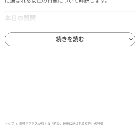
に選ばれる女性の特徴について解説します。
本日の質問
続きを読む
トップ
現役ホステスが教える『結局、最後に選ばれる女性』の特徴
MOMOからのアドバイス