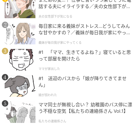
話する夫にイライラする／夫の女性部下が気
げへん。
になる（1）【夫婦の危機 まんが】
夫の女性部下が気になる
やからこそ、相手も雑に扱わず大切に扱うようにな
毎日家に来る義妹がストレス…どうしてみん
る。
な甘やかすの？／義妹が毎日我が家にやって
くる（1）【義父母がシンドイんです！ まん
義妹が毎日我が家にやってくる
対等な関係を築くことが、最後に選ばれるカギ。
が】
#1 「ママ、生きてるよね？」寝ていると思
って部屋を開けたら
3. “今の楽しさ”と“将来の安心感”を両方持って
ママが家出した
いる
#1 送迎のバスから「娘が降りてきてませ
ん」
結局最後に選ばれる女性の特徴の3つ目は、“今の楽し
娘が拐われた
さ”と“将来の安心感”を両方持っていること。
ママ同士が無視し合い？ 幼稚園のバス停に漂
う不穏な空気【私たちの連絡係さん Vol.1】
刺激だけでも安定だけでも、足りへん。
私たちの連絡係さん
選ばれる女性は、一緒にいて楽しい軽やかさと長く一
緒にいれそうな安心感を両立させている。