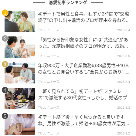
恋愛記事ランキング
笑わせてくれるけどいざというときはきちんとしてい
初デートで男性と食事。わずか2時間で“交際
るバランス感が、最終的な決め手になる。
終了”の申し出→婚活のプロが理由を尋ねる
と…34歳女性が明かした“呆れた理由”
TRILL ニュース
2026.8.4
『男性から好印象な女性』には“共通点”があ
アドバイスまとめ
った。元結婚相談所のプロが明かす、成婚し
やすい人の“たった1つの特徴”とは？
TRILL ニュース
2026.8.5
現役ホステスが教える「結局最後に選ばれる女性の特
年収900万・大手企業勤務の38歳男性→10人
徴」には、次の3つがあります。
の女性とお見合いするも“全員からお断り”…デ
ート中に取っていた“致命的な言動”
●感情をぶつけず自分を扱える
TRILL ニュース
2026.8.4
「軽く見られてる」初デートが“ファミレ
●合わせすぎず自分の軸がある
ス”で激怒する30代女性→しかし、婚活のプ
ロが指摘する“致命的な落とし穴”とは？
TRILL ニュース
2026.8.3
●“今の楽しさ”と“将来の安心感”を両方持っている
初デート終了後「早く見つかると良いです
ね」男性が激怒して帰宅→40歳女性が悪気な
最後に選ばれる女性は、特別な美人でもスキルがある
く放った、“相手を傷つけた一言”とは？
わけでもありません。
TRILL ニュース
2026.8.2