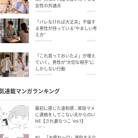
女性の共通点
beauty news tokyo
2026.8.8
「バレなければ大丈夫」不倫す
る男性が持っている“やましい考
え方”
beauty news tokyo
2026.8.8
「これ買っておいたよ」が増え
ていく。男性が“大切な相手”に
しかしない行動
beauty news tokyo
2026.8.8
気連載マンガランキング
最初に感じた違和感…普段マメ
に連絡をしてこない夫からのLI
NE【され妻なつこ Vol.1】
され妻なつこ
#1 「お疲れ〜♡」遅刻するな