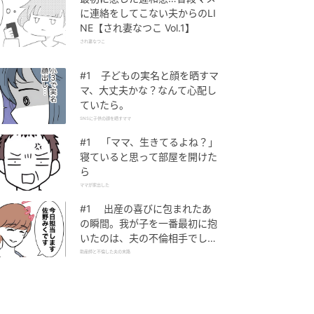
に連絡をしてこない夫からのLI
NE【され妻なつこ Vol.1】
され妻なつこ
#1 子どもの実名と顔を晒すマ
マ、大丈夫かな？なんて心配し
ていたら。
SNSに子供の顔を晒すママ
#1 「ママ、生きてるよね？」
寝ていると思って部屋を開けた
ら
ママが家出した
#1 出産の喜びに包まれたあ
の瞬間。我が子を一番最初に抱
いたのは、夫の不倫相手でし
た。
助産師と不倫した夫の末路