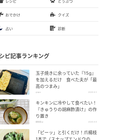
レシピ
どうぶつ
おでかけ
クイズ
占い
診断
シピ記事ランキング
玉子焼きに余っていた『15g』
を加えるだけ 食べた夫が「最
高のつまみ」
grape
2026.8.5
キンキンに冷やして食べたい！
『きゅうりの胡麻酢漬け』の作
り置き
朝時間.jp
2026.8.6
「ピーッ」と引くだけ！爪楊枝
1本で〈スナップエンドウの