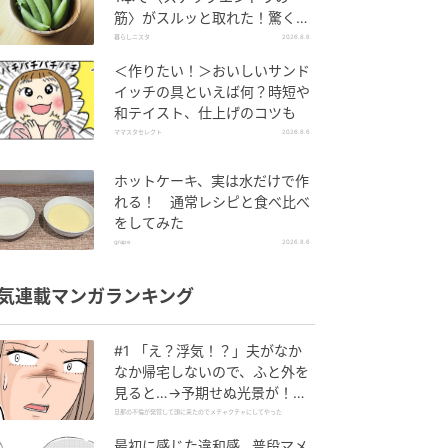
筋〉がスルッと取れた！驚くほ
ど気持ちいい裏ワザ
暮らしニスタ
2026.8.6
＜作りたい！＞おいしいサンド
イッチの具といえば何？時短や
和テイスト、仕上げのコツも
ママスタセレクト
2026.8.6
ホットケーキ、実は水だけで作
れる！ 通常レシピと食べ比べ
をしてみた
grape
2026.8.6
気連載マンガランキング
#1 「え？浮気！？」夫がなか
なか帰宅しないので、ふと外を
見ると…→予期せぬ光景が！｜
旦那の不倫が発覚して頭に来た
旦那の不倫が発覚して頭に来たのでメチャクチャにしてやった
のでメチャクチャにしてやった
最初に感じた違和感…普段マメ