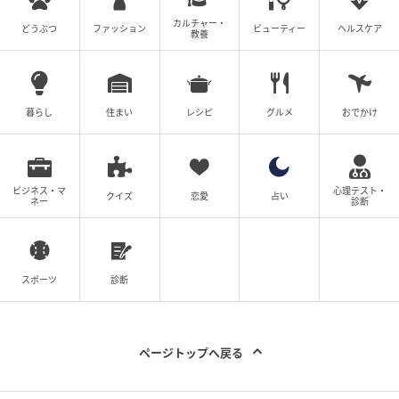
カルチャー・
どうぶつ
ファッション
ビューティー
ヘルスケア
教養
暮らし
住まい
レシピ
グルメ
おでかけ
ビジネス・マ
心理テスト・
クイズ
恋愛
占い
ネー
診断
スポーツ
診断
ページトップへ戻る