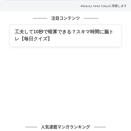
※beauty news tokyoに移動します
ダイエットでは、「食べるか・抜くか」で考えるので
はなく、「自分にとって続けやすい食事リズムかどう
注目コンテンツ
か」で考えることが大切。朝食についても無理のない
形で整えていくことが、長く続くダイエットにつなげ
工夫して10秒で暗算できる？スキマ時間に脳ト
ていきましょう。＜取材・文：beauty news tokyo編
レ【毎日クイズ】
集部 監修：かめやまあけみ（食生活アドバイザー）＞
※画像は生成AIで作成しています
元記事で読む
次の記事
「間食はダイエットの敵」は本当？我慢しす
ぎが招く“食習慣のズレ”
の記事をもっとみる
人気連載マンガランキング