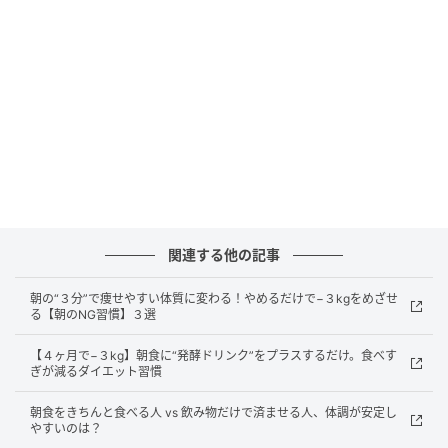
「朝食を抜くと痩せる」は本当？ダイエットで見直したい“食事リズム”の考え
方
また、食事の間隔が長く空くことで、血糖値の変動が
大きくなりやすく、間食が増える原因になることも。
こうした積み重ねが、結果としてエネルギーの摂りす
ぎにつながるケースも少なくありません。
大切なのは“自分に合うリズム”を見つけること
関連する他の記事
朝食をとるかどうかに正解はありません。ただし、空
腹の反動で食べ過ぎてしまう、間食が増えてしまうと
朝の“３分”で痩せやすい体質に変わる！やめるだけで−３kgをめざせ
る【朝のNG習慣】３選
いった場合は、朝に軽くでも食事をとることでリズム
が整いやすくなることもあります。例えば、ヨーグル
【４ヶ月で−３kg】朝食に“発酵ドリンク”をプラスするだけ。食べす
トや果物、スープなど、無理のない形で朝食を取り入
ぎが減るダイエット習慣
れるだけでも、１日の食事バランスは安定しやすくな
朝食をきちんと食べる人 vs 飲み物だけで済ませる人、体調が安定し
るでしょう。
やすいのは？