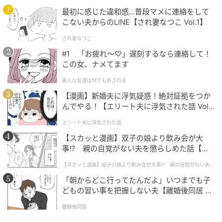
最初に感じた違和感…普段マメに連絡をして
こない夫からのLINE【され妻なつこ Vol.1】
され妻なつこ
#1 「お疲れ〜♡」遅刻するなら連絡して！
この女、ナメてます
美人な友達は何でも許される
【漫画】新婚夫に浮気疑惑！絶対証拠をつか
んでやる！【エリート夫に浮気された話 Vol.
1】
エリート夫に浮気された話
【スカッと漫画】双子の娘より飲み会が大
事!? 親の自覚がない夫を懲らしめた話【第1
話】
【スカッと漫画】双子の娘より飲み会が大事!? 親の自覚がない夫を
懲らしめた話
「朝からどこ行ってたんだよ」いつまでも子
どもの習い事を把握しない夫【離婚後同居 Vo
l.1】
離婚後同居