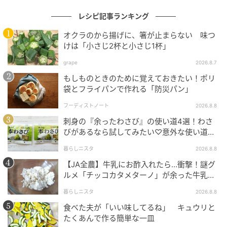
レシピ記事ランキング
オクラのから揚げに、箸が止まらない 味つ
けは「小さじ2杯と小さじ1杯」
grape
2026.8.7
もしものときのために覚えておきたい！ポリ
袋とフライパンで作れる「防災パン」
フーディストノート
2026.8.8
刺身の『余ったわさび』の使い道4選！わさ
びがあるなら試してみたい♡意外な使い道を
検証
暮らしニスタ
2026.8.8
【JA全農】牛乳にお酢入れたら…衝撃！謎グ
ルメ「チッコカタメターノ」が余った牛乳の
救世主でした。
暮らしニスタ
2026.8.8
食べた夫が「いい味してるね」 キュウリと
たくあんで作る簡単な一皿