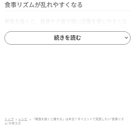
食事リズムが乱れやすくなる
朝食を抜くと、昼食や夕食で強い空腹を感じやすくな
り、その結果として食べ過ぎにつながることがありま
す。
続きを読む
トップ
レシピ
「朝食を抜くと痩せる」は本当？ダイエットで見直したい“食事リズ
ム”の考え方