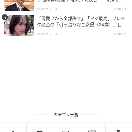
面白い」“賞 総なめ”『伝説級ドラマ』
TRILL ニュース
2026.8.4
「可愛いから全部許す」「マジ最高」ブレイ
ブログ：尾持トモ（
尾持トモの漫画blog
）
ク必至の『引っ張りだこ女優（24歳）』目が
離せない“圧巻ショット”に「か、かわいい」
TRILL ニュース
2026.8.5
#34 早く別れよう
次の話を読む
前の話
第34話
物に当たる彼氏だけど別れたくない
尾持トモ
全話一覧を見る
カテゴリ一覧
クリエイター情報