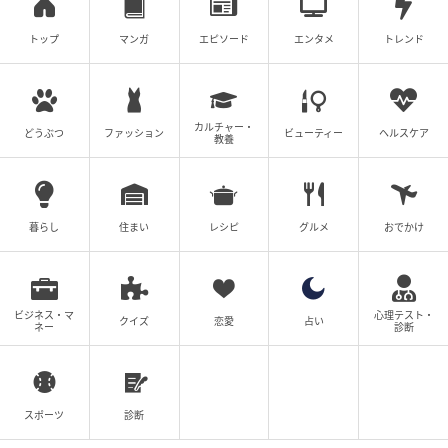
尾持トモ
トップ
マンガ
エピソード
エンタメ
トレンド
関西在住。アルバイトと漫画を兼業している。 自分
や周りの人の身に起きた出来事、モヤモヤ話、スカ
ッと話など…。 きっと共感できる、誰かに寄り添え
る漫画を、インスタとブログで発信中。
カルチャー・
どうぶつ
ファッション
ビューティー
ヘルスケア
教養
作品をもっとみる
暮らし
住まい
レシピ
グルメ
おでかけ
の記事をもっとみる
ビジネス・マ
心理テスト・
クイズ
恋愛
占い
ネー
診断
スポーツ
診断