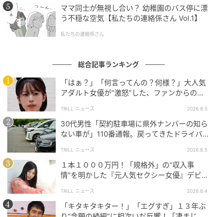
ママ同士が無視し合い？ 幼稚園のバス停に漂
う不穏な空気【私たちの連絡係さん Vol.1】
私たちの連絡係さん
総合記事ランキング
「はぁ？」「何言ってんの？何様？」大人気
アダルト女優が“激怒”した、ファンからの
【質問】とは
TRILL ニュース
2026.8.5
30代男性「契約駐車場に県外ナンバーの知ら
ない車が」110番通報。戻ってきたドライバー
の“言い分”に「口論になった」
TRILL ニュース
2026.8.5
１本１０００万円！「規格外」の“収入事
情”を明かした『元人気セクシー女優』デビュ
ー作が“１０万本”を記録した逸材
TRILL ニュース
2026.8.4
「キタキタキター！」「エグすぎ」１３年ぶ
り“念願の続編”に相次いだ反響！「凄まじく