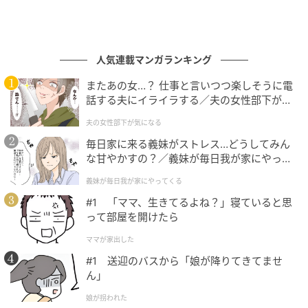
人気連載マンガランキング
またあの女…？ 仕事と言いつつ楽しそうに電
話する夫にイライラする／夫の女性部下が気
になる（1）【夫婦の危機 まんが】
夫の女性部下が気になる
毎日家に来る義妹がストレス…どうしてみん
な甘やかすの？／義妹が毎日我が家にやって
くる（1）【義父母がシンドイんです！ まん
義妹が毎日我が家にやってくる
が】
#1 「ママ、生きてるよね？」寝ていると思
って部屋を開けたら
ママが家出した
#1 送迎のバスから「娘が降りてきてませ
ん」
娘が拐われた