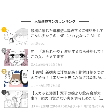
人気連載マンガランキング
最初に感じた違和感…普段マメに連絡をして
こない夫からのLINE【され妻なつこ Vol.1】
され妻なつこ
#1 「お疲れ〜♡」遅刻するなら連絡して！
この女、ナメてます
美人な友達は何でも許される
【漫画】新婚夫に浮気疑惑！絶対証拠をつか
んでやる！【エリート夫に浮気された話 Vol.
1】
エリート夫に浮気された話
【スカッと漫画】双子の娘より飲み会が大
事!? 親の自覚がない夫を懲らしめた話【第1
話】
【スカッと漫画】双子の娘より飲み会が大事!? 親の自覚がない夫を
懲らしめた話