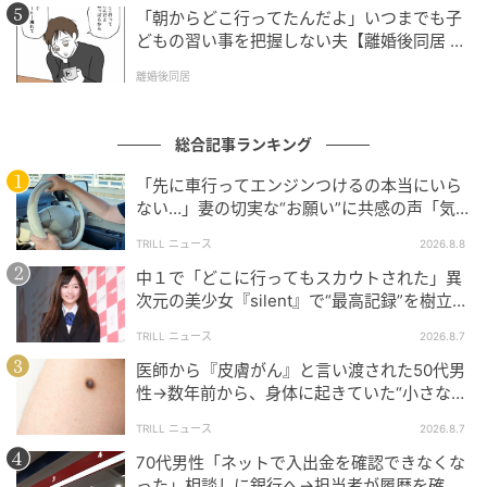
「朝からどこ行ってたんだよ」いつまでも子
どもの習い事を把握しない夫【離婚後同居 Vo
l.1】
離婚後同居
総合記事ランキング
「先に車行ってエンジンつけるの本当にいら
ない…」妻の切実な“お願い”に共感の声「気
づかないんですよね…」
TRILL ニュース
2026.8.8
中１で「どこに行ってもスカウトされた」異
次元の美少女『silent』で“最高記録”を樹立し
た「反則級」の【トップ女優】
TRILL ニュース
2026.8.7
医師から『皮膚がん』と言い渡された50代男
性→数年前から、身体に起きていた“小さな異
変”に「あのとき受診していれば…」
TRILL ニュース
2026.8.7
70代男性「ネットで入出金を確認できなくな
った」相談しに銀行へ→担当者が履歴を確認