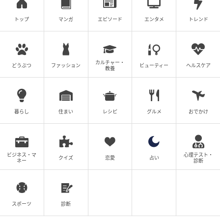
トップ
マンガ
エピソード
エンタメ
トレンド
カルチャー・
どうぶつ
ファッション
ビューティー
ヘルスケア
教養
ブログ：紙屋束実（
闇落ち女子トーク
）
暮らし
住まい
レシピ
グルメ
おでかけ
#69 文句を言われる筋合いはないわ！
ビジネス・マ
心理テスト・
クイズ
恋愛
占い
ネー
診断
次の話を読む
前の話
第69話
スポーツ
診断