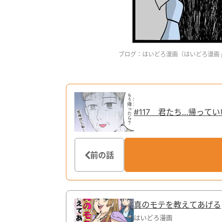
ブログ：はいどろ漫画（
はいどろ漫画
#117 君たち…帰って
前の話
真のモテを教えてあげる
はいどろ漫画