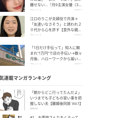
離せない…『月9主演女優（34
歳）』“極上”美ショットがすご
TRILL ニュース
2026.8.7
い
江口のりこが夫婦役で共演→
「友達いなさそう」と誘われ２
０代から心を許す【意外な親友
芸人】とは？
TRILL ニュース
2026.8.7
「1日だけ手伝って」知人に頼
まれ“1万円”で店の手伝い→数ヶ
月後、ハローワークから届いた
電話に50代女性が“青ざめたワ
TRILL ニュース
2026.8.7
ケ”
気連載マンガランキング
「朝からどこ行ってたんだよ」
いつまでも子どもの習い事を把
握しない夫【離婚後同居 Vol.1】
離婚後同居
#1 お義姉さんたちくるって、