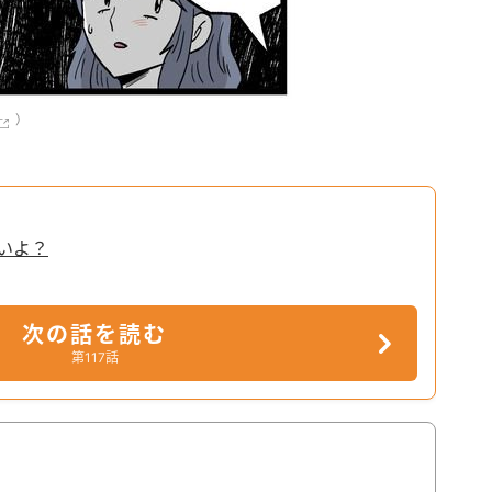
）
いいよ？
次の話を読む
第117話