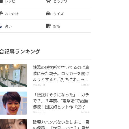
レシピ
どうぶつ
おでかけ
クイズ
占い
診断
合記事ランキング
銭湯の脱衣所で空いてるのに真
隣に来た親子。ロッカーを開け
ようとすると舌打ちされ…→直
後、娘の放った“純粋な一言”に
TRILL ニュース
2026.8.7
「心の中で拍手」
「腰抜けそうになった」「ガチ
で？」３年前、“電撃婚”で話題
沸騰！国民的ヒット作『逃げ
恥』で異彩放った【国宝級イケ
TRILL ニュース
2026.8.6
メン】
破壊力ハンパない美しさに「目
の保養」「世界一では？」目が