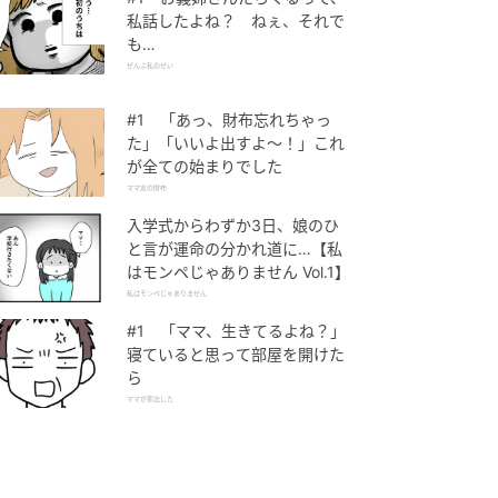
私話したよね？ ねぇ、それで
も…
ぜんぶ私のせい
#1 「あっ、財布忘れちゃっ
た」「いいよ出すよ〜！」これ
が全ての始まりでした
ママ友の財布
入学式からわずか3日、娘のひ
と言が運命の分かれ道に…【私
はモンペじゃありません Vol.1】
私はモンペじゃありません
#1 「ママ、生きてるよね？」
寝ていると思って部屋を開けた
ら
ママが家出した