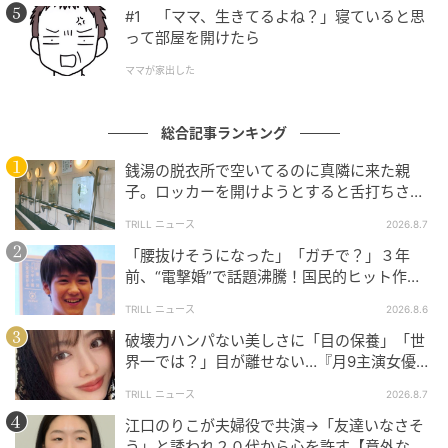
#1 「ママ、生きてるよね？」寝ていると思
って部屋を開けたら
ママが家出した
総合記事ランキング
銭湯の脱衣所で空いてるのに真隣に来た親
子。ロッカーを開けようとすると舌打ちさ
れ…→直後、娘の放った“純粋な一言”に「心の
TRILL ニュース
2026.8.7
中で拍手」
「腰抜けそうになった」「ガチで？」３年
前、“電撃婚”で話題沸騰！国民的ヒット作
『逃げ恥』で異彩放った【国宝級イケメン】
TRILL ニュース
2026.8.6
破壊力ハンパない美しさに「目の保養」「世
ブログ：はいどろ漫画（
はいどろ漫画
）
界一では？」目が離せない…『月9主演女優
（34歳）』“極上”美ショットがすごい
TRILL ニュース
2026.8.7
江口のりこが夫婦役で共演→「友達いなさそ
#107 つい襲ってしまいました
う」と誘われ２０代から心を許す【意外な親