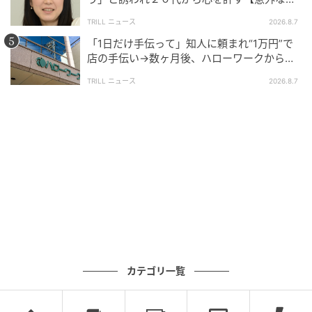
友芸人】とは？
TRILL ニュース
2026.8.7
次の話を読む
「1日だけ手伝って」知人に頼まれ“1万円”で
前の話
第107話
店の手伝い→数ヶ月後、ハローワークから届
いた電話に50代女性が“青ざめたワケ”
TRILL ニュース
2026.8.7
真のモテを教えてあげる
はいどろ漫画
全話一覧を見る
クリエイター情報
はいどろ漫画
はいどろ漫画「地べた這太郎」と「泥水すする」の
二人で執筆中。実体験を元にし、身近なスカッと実
録漫画を描いています。絵柄やネタが、昭和のギャ
カテゴリ一覧
グマンガのようだとよく言われます。
作品をもっとみる