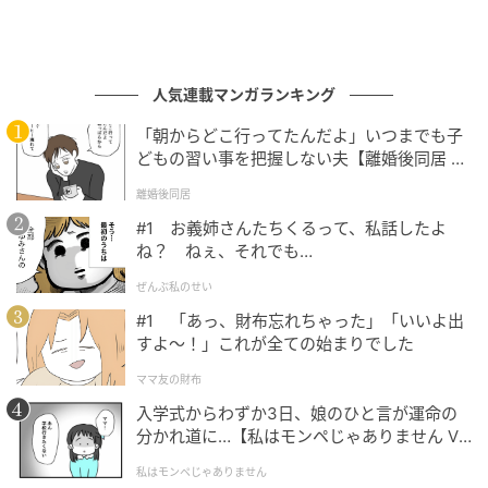
人気連載マンガランキング
「朝からどこ行ってたんだよ」いつまでも子
どもの習い事を把握しない夫【離婚後同居 Vo
l.1】
離婚後同居
#1 お義姉さんたちくるって、私話したよ
ね？ ねぇ、それでも…
ぜんぶ私のせい
#1 「あっ、財布忘れちゃった」「いいよ出
すよ〜！」これが全ての始まりでした
ママ友の財布
入学式からわずか3日、娘のひと言が運命の
分かれ道に…【私はモンペじゃありません Vo
l.1】
私はモンペじゃありません