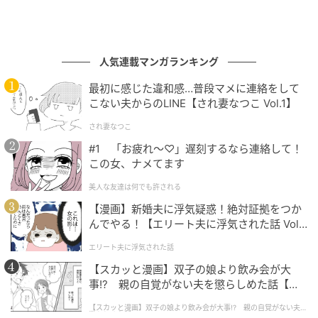
人気連載マンガランキング
最初に感じた違和感…普段マメに連絡をして
こない夫からのLINE【され妻なつこ Vol.1】
され妻なつこ
#1 「お疲れ〜♡」遅刻するなら連絡して！
この女、ナメてます
美人な友達は何でも許される
【漫画】新婚夫に浮気疑惑！絶対証拠をつか
んでやる！【エリート夫に浮気された話 Vol.
1】
エリート夫に浮気された話
【スカッと漫画】双子の娘より飲み会が大
事!? 親の自覚がない夫を懲らしめた話【第1
話】
【スカッと漫画】双子の娘より飲み会が大事!? 親の自覚がない夫を
懲らしめた話