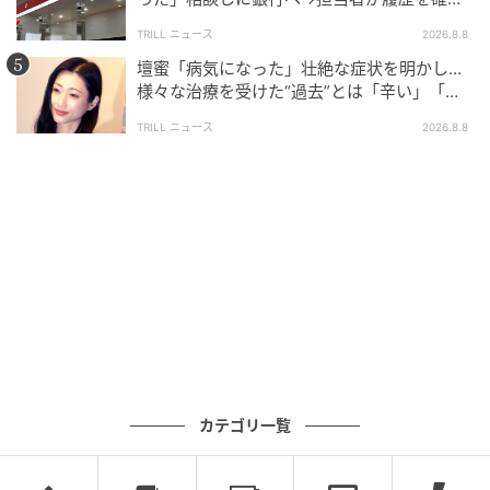
したところ…判明した“恐ろしい事実”
TRILL ニュース
2026.8.8
次の話を読む
壇蜜「病気になった」壮絶な症状を明かし…
前の話
第103話
様々な治療を受けた“過去”とは「辛い」「苦
しい」
TRILL ニュース
2026.8.8
真のモテを教えてあげる
はいどろ漫画
全話一覧を見る
クリエイター情報
はいどろ漫画
はいどろ漫画「地べた這太郎」と「泥水すする」の
二人で執筆中。実体験を元にし、身近なスカッと実
録漫画を描いています。絵柄やネタが、昭和のギャ
カテゴリ一覧
グマンガのようだとよく言われます。
作品をもっとみる