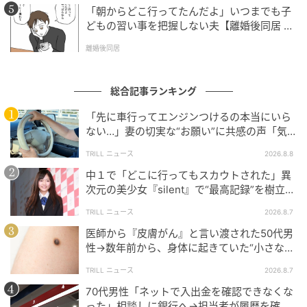
「朝からどこ行ってたんだよ」いつまでも子
どもの習い事を把握しない夫【離婚後同居 Vo
l.1】
離婚後同居
総合記事ランキング
「先に車行ってエンジンつけるの本当にいら
ない…」妻の切実な“お願い”に共感の声「気
づかないんですよね…」
TRILL ニュース
2026.8.8
中１で「どこに行ってもスカウトされた」異
次元の美少女『silent』で“最高記録”を樹立し
た「反則級」の【トップ女優】
TRILL ニュース
2026.8.7
医師から『皮膚がん』と言い渡された50代男
ブログ：はいどろ漫画（
はいどろ漫画
）
性→数年前から、身体に起きていた“小さな異
変”に「あのとき受診していれば…」
TRILL ニュース
2026.8.7
70代男性「ネットで入出金を確認できなくな
#103 今の撤回しなさい！！
った」相談しに銀行へ→担当者が履歴を確認