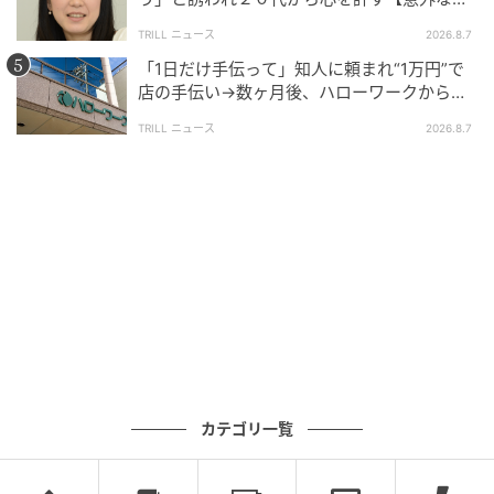
友芸人】とは？
TRILL ニュース
2026.8.7
「1日だけ手伝って」知人に頼まれ“1万円”で
店の手伝い→数ヶ月後、ハローワークから届
いた電話に50代女性が“青ざめたワケ”
TRILL ニュース
2026.8.7
カテゴリ一覧