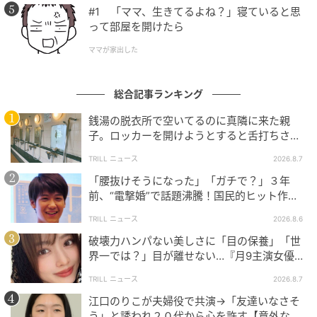
#1 「ママ、生きてるよね？」寝ていると思
って部屋を開けたら
ママが家出した
総合記事ランキング
銭湯の脱衣所で空いてるのに真隣に来た親
子。ロッカーを開けようとすると舌打ちさ
れ…→直後、娘の放った“純粋な一言”に「心の
TRILL ニュース
2026.8.7
中で拍手」
「腰抜けそうになった」「ガチで？」３年
前、“電撃婚”で話題沸騰！国民的ヒット作
『逃げ恥』で異彩放った【国宝級イケメン】
TRILL ニュース
2026.8.6
破壊力ハンパない美しさに「目の保養」「世
界一では？」目が離せない…『月9主演女優
（34歳）』“極上”美ショットがすごい
TRILL ニュース
2026.8.7
江口のりこが夫婦役で共演→「友達いなさそ
う」と誘われ２０代から心を許す【意外な親