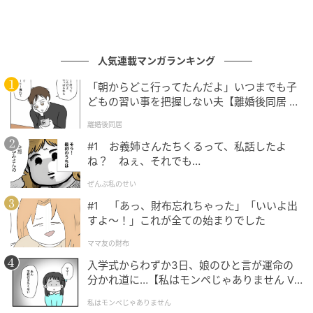
人気連載マンガランキング
「朝からどこ行ってたんだよ」いつまでも子
どもの習い事を把握しない夫【離婚後同居 Vo
l.1】
離婚後同居
#1 お義姉さんたちくるって、私話したよ
ね？ ねぇ、それでも…
ぜんぶ私のせい
#1 「あっ、財布忘れちゃった」「いいよ出
すよ〜！」これが全ての始まりでした
ママ友の財布
入学式からわずか3日、娘のひと言が運命の
分かれ道に…【私はモンペじゃありません Vo
l.1】
私はモンペじゃありません