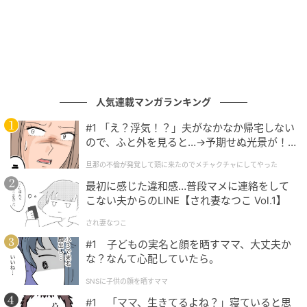
人気連載マンガランキング
#1 「え？浮気！？」夫がなかなか帰宅しない
ので、ふと外を見ると…→予期せぬ光景が！
｜旦那の不倫が発覚して頭に来たのでメチャ
旦那の不倫が発覚して頭に来たのでメチャクチャにしてやった
クチャにしてやった
ウーマンエキサイト
最初に感じた違和感…普段マメに連絡をして
こない夫からのLINE【され妻なつこ Vol.1】
され妻なつこ
#1 子どもの実名と顔を晒すママ、大丈夫か
な？なんて心配していたら。
SNSに子供の顔を晒すママ
#1 「ママ、生きてるよね？」寝ていると思