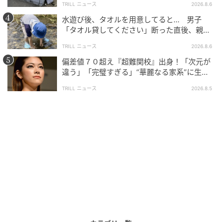
TRILL ニュース
2026.8.6
水遊び後、タオルを用意してると… 男子
「タオル貸してください」断った直後、親が
大声で放った一言に絶句
TRILL ニュース
2026.8.6
偏差値７０超え『超難関校』出身！「次元が
違う」「完璧すぎる」“華麗なる家系”に生ま
れた【規格外の逸材】
TRILL ニュース
2026.8.5
ウーマンエキサイト