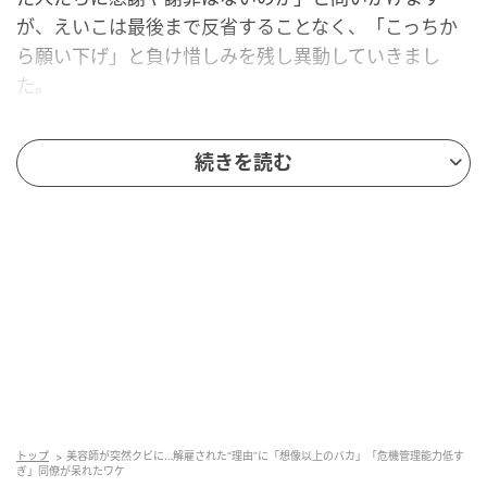
が、えいこは最後まで反省することなく、「こっちか
ら願い下げ」と負け惜しみを残し異動していきまし
た。
和泉スゥさんの『クレームを押し付ける同僚と戦った
続きを読む
話』をご覧ください。
鬼教官から逃亡？嘘を重ね続けた彼女
トップ
美容師が突然クビに…解雇された“理由”に「想像以上のバカ」「危機管理能力低す
ぎ」同僚が呆れたワケ