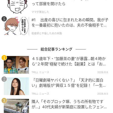
って部屋を開けたら
ママが家出した
#1 出産の喜びに包まれたあの瞬間。我が子
を一番最初に抱いたのは、夫の不倫相手でし
た。
助産師と不倫した夫の末路
総合記事ランキング
４５歳年下・“加藤茶の妻”が暴露…朝４時か
ら“２年間”極秘で続けた【副業】とは「お金
を稼ぐのって大変」
ウーマンエキサイト
TRILL ニュース
2026.8.6
「日曜劇場ヤバくない？」「天才的に面白
い」劇場版が“興収１５億”を記録！「一生言
い続ける」放送後も続く“切望の声”
TRILL ニュース
2026.8.5
隣人「そのブロック塀、うちの所有物です
が…」40代夫婦が新築庭に設置したフェン
ス、直後に迫られた"顛末"