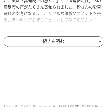
が、実は「高速域での静かさ」や「直進安定性」への
満足度の声がたくさん寄せられました。皆さんの愛車
選びの参考になるよう、リアルな体験やコメントを交
えたランキングをぜひチェックしてみてください！
3位 エクストレイル（35票）
続きを読む
第3位は、日産の
「エクストレイル」。
魅力は走り出しの力強さと安定性、そして快適な乗り
心地にあります。
重心の低さや、高速道路でもハンドルの安定性・運転
しやすさが評価されています。長距離運転でも疲れに
くく、荷物がたくさん積める幅広い用途で支持されて
いるのも特徴です。ユーザーからは、さまざまな状況
で安心感を感じるとの声が集まりました。
トップ
2位『ハリアー』3位『エクストレイル』【安心して高速道路を走行できるSUV】3