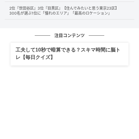
2位『世田谷区』3位『目黒区』【住んでみたいと思う東京23区】
堂々の2位は
「ハリアー」。
300名が選ぶ1位に「憧れのエリア」「最高のロケーション」
程よい車高と剛性、静かな室内、長距離移動の快適性
注目コンテンツ
のバランスの良さが好評です。
工夫して10秒で暗算できる？スキマ時間に脳ト
視界の広さや運転支援機能の充実さ、加速やクッショ
レ【毎日クイズ】
ン性といったドライバー・同乗者双方への配慮が感じ
られるコメントが目立ちました。高速道路での直進安
定性、カーブや横風でも安心して運転できるという信
頼感に票が集まりました。
車高と足回りのバランスが良く、直進安定性が高い。高速域で
も静粛性が高いため、長距離移動が快適だから。（55歳/男
性）