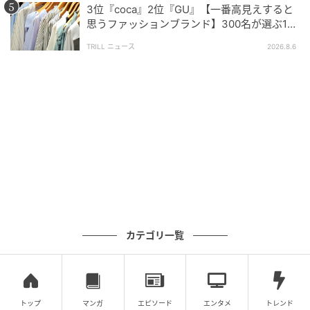
3位『coca』2位『GU』【一番高見えすると
思うファッションブランド】300名が選ぶ1位
に「生地がしっかり」「誰が着ても大人綺
フォレスターは車体の安定感が高く、高速道路でもふらつきに
TRILL ニュース
2026.8.6
麗」
くい点が魅力だと感じています。直進安定性が優れているた
め、長距離運転でもハンドル操作が楽で、安心して走れるのが
良いところです。また、足回りがしっかりしていて路面の凹凸
による揺れが少なく、乗り心地も快適です。視界も広く運転し
やすいため、高速走行でも疲れにくいSUVだと思い選びまし
た。（35歳/女性）
ランキングには、実際に所有または試乗した人たちの
リアルな体験や安心感が色濃く反映されていました。
高速道路をよく使う方や長距離運転をする方は、ドラ
カテゴリ一覧
イバーだけでなく同乗者のことも考えた「安定性」や
「疲れにくさ」「安心できる運転支援システム」を重
視する傾向がうかがえます。実際の利用者の声から、
トップ
マンガ
エピソード
エンタメ
トレンド