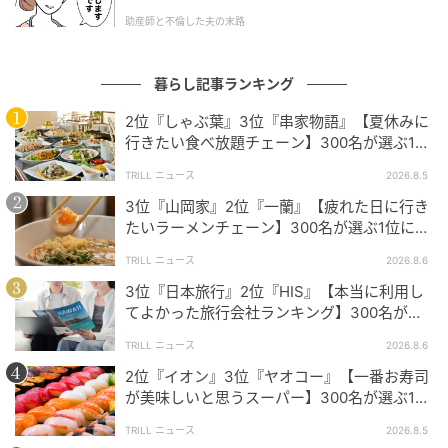
た。
支持された最大の理由は、スバル伝統の「水平対向エ
助産師と不倫した夫の末路
ンジン」と「低重心設計」による抜群の直進安定性。4
輪駆動による安心感やカーブ・横風でもブレにくいこ
暮らし記事ランキング
と、そして長距離走っても疲れにくい乗り心地が多く
のユーザーに評価されていました
2位『しゃぶ葉』3位『串家物語』【夏休みに
行きたい食べ放題チェーン】300名が選ぶ1位
に「満足度が高い」「大人まで楽しめる」
TRILL ニュース
2026.8.5
水平対向エンジンによる低重心設計で、車体のふらつきが少な
3位『山岡家』2位『一蘭』【疲れた日に行き
く安定感があるからです。高速走行中の直進安定性が高く、カ
たいラーメンチェーン】300名が選ぶ1位に
ーブや横風の場面でも安心して運転できる点が魅力だと感じま
「体に染みわたる」「満足感と元気をもらえ
TRILL ニュース
2026.8.6
す。（25歳/男性）
る」
3位『日本旅行』2位『HIS』【本当に利用し
てよかった旅行会社ランキング】300名が選
ぶ1位に「選択肢が多い」「相談しやすい」
TRILL ニュース
2026.8.6
車高があるSUVでありながら重心が低めで、直進安定性が高い
2位『イオン』3位『ヤオコー』【一番お寿司
と感じるからです。高速道路でもハンドルのブレが少なく、横
が美味しいと思うスーパー】300名が選ぶ1位
風を受けた際もふらつきにくい印象があります。（30歳/女
に「本格的な美味しさ」「食べ応えがある」
性）
TRILL ニュース
2026.8.5