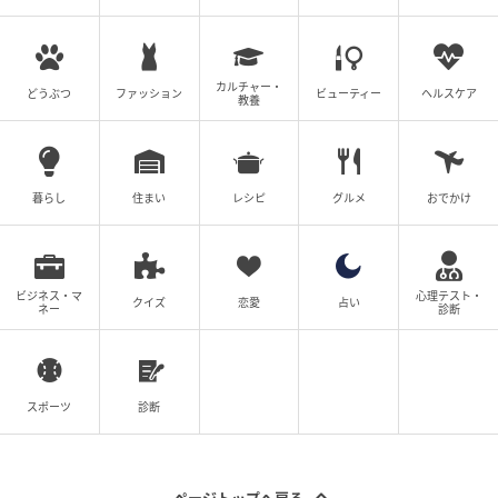
現場目線の信頼できるSUV選びの大きなヒントが見つ
かりそうですね。
カルチャー・
どうぶつ
ファッション
ビューティー
ヘルスケア
調査方法：インターネットサービスによる任意回答
教養
（自由回答式）
調査実施日：2026年3月23日
調査対象：全国の20代〜60代の男女
暮らし
住まい
レシピ
グルメ
おでかけ
有効回答数：300名
※記事内の情報は執筆時点の内容です。
※本記事は自社で募集したアンケートの回答結果をも
ビジネス・マ
心理テスト・
クイズ
恋愛
占い
ネー
診断
とにAIが本文を作成しておりますが、社内確認の後公
開を行っています。
※本記事は、自社で募集したアンケートの回答者300名
の意見を集計した結果に基づき制作しています。社会
スポーツ
診断
全体の意見を代表、あるいは断定するものではないこ
とを、あらかじめご了承ください。