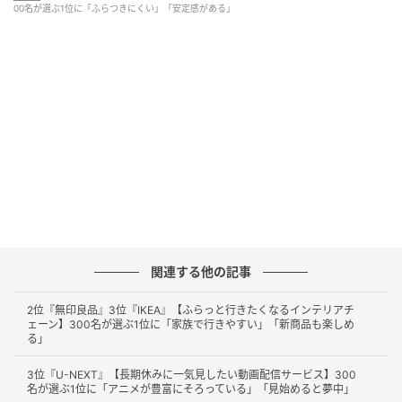
00名が選ぶ1位に「ふらつきにくい」「安定感がある」
高速域でも車体の揺れを最小限に抑え、滑らかな加速と安定し
たハンドリングを実現しているからです。（50歳/男性）
重心バランスが良くて横揺れの戻りが少ないため高速道路や山
道でもフラットな乗り心地を演出します。最高です。（51歳/
男性）
横風の影響を受けにくいのでハンドルの微調整が少くて済む。
関連する他の記事
運転時スムーズに加速できるので、気持ちに余裕が持てると思
2位『無印良品』3位『IKEA』【ふらっと行きたくなるインテリアチ
います。（50歳/女性）
ェーン】300名が選ぶ1位に「家族で行きやすい」「新商品も楽しめ
る」
3位『U-NEXT』【長期休みに一気見したい動画配信サービス】300
2位 ハリアー（56票）
名が選ぶ1位に「アニメが豊富にそろっている」「見始めると夢中」