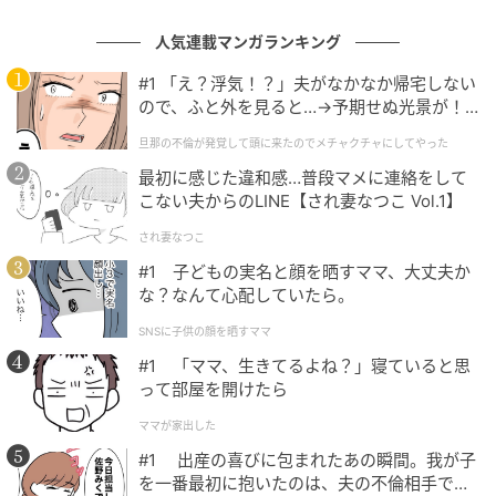
重心が低めで直進安定性が高く、高速域でもふらつきにくい。
人気連載マンガランキング
静粛性も高くロードノイズが少ないので長距離でも疲れにく
#1 「え？浮気！？」夫がなかなか帰宅しない
い。（42歳/男性）
ので、ふと外を見ると…→予期せぬ光景が！
｜旦那の不倫が発覚して頭に来たのでメチャ
旦那の不倫が発覚して頭に来たのでメチャクチャにしてやった
クチャにしてやった
最初に感じた違和感…普段マメに連絡をして
前方視界も良く、手を離さずにさまざまな操作が可能なステア
こない夫からのLINE【され妻なつこ Vol.1】
リングスイッチなどの機能が搭載されており、比較的運転して
され妻なつこ
いても疲れにくく、高速道路でも安定して走行できると思うか
ら。（54歳/男性）
#1 子どもの実名と顔を晒すママ、大丈夫か
な？なんて心配していたら。
SNSに子供の顔を晒すママ
1位 フォレスター（107票）
#1 「ママ、生きてるよね？」寝ていると思
って部屋を開けたら
今回の1位に輝いたのは、スバルの
「フォレスター」
で
ママが家出した
した。
#1 出産の喜びに包まれたあの瞬間。我が子
を一番最初に抱いたのは、夫の不倫相手でし