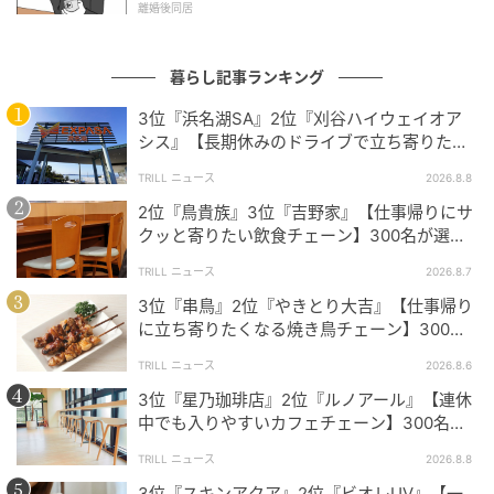
サつきが少ないと感じます。定番メニューの入れ替えも適度に
離婚後同居
あり、季節限定商品も完成度が高いので飽きずに選べるところ
が気に入っています。（35歳/女性）
暮らし記事ランキング
3位『浜名湖SA』2位『刈谷ハイウェイオア
シス』【長期休みのドライブで立ち寄りたい
ご飯がふっくらしていて冷めても硬くなりにくく、主菜の味付
SA・PA】300名が選ぶ1位に「グルメが充
けも濃すぎずバランスが良いからです。特に焼き魚や唐揚げな
TRILL ニュース
2026.8.8
実」
ど定番のおかずは脂っぽさが控えめで食べやすく、野菜の副菜
2位『鳥貴族』3位『吉野家』【仕事帰りにサ
もきちんと入っているので満足感があります。全体のボリュー
クッと寄りたい飲食チェーン】300名が選ぶ1
位に「気軽に入りやすい」「お酒も安い」
ムと味の安定感が高く、どの時間帯に買っても外れが少ないと
TRILL ニュース
2026.8.7
感じます。（33歳/男性）
3位『串鳥』2位『やきとり大吉』【仕事帰り
に立ち寄りたくなる焼き鳥チェーン】300名
が選ぶ1位に「安心感」「ボリューム満点」
TRILL ニュース
2026.8.6
お米の炊き方や食材の味付けにこだわりがあり、全体のバラン
3位『星乃珈琲店』2位『ルノアール』【連休
スが良く外食に近いクオリティを安定して楽しめるからです。
中でも入りやすいカフェチェーン】300名が
さらに商品開発力が高く、定期的に改良されている点も評価さ
選ぶ1位に「便利」「リーズナブルな価格」
れています。（26歳/男性）
TRILL ニュース
2026.8.8
3位『スキンアクア』2位『ビオレUV』【一