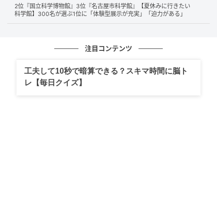
ました。炊きたてや揚げたてのご飯やおかず、AI発注
2位『国立科学博物館』3位『名古屋市科学館』【夏休みに行きたい
による新鮮な商品管理も高評価の理由です。品揃えや
科学館】300名が選ぶ1位に「体験型展示が充実」「迫力がある」
ボリュームの良さにも注目です。
注目コンテンツ
結構和風弁当などがここはおいしくて、どれも味わいが本当に
工夫して10秒で暗算できる？スキマ時間に脳ト
まろやかな感じがとても大好きです。（49歳/女性）
レ【毎日クイズ】
海苔弁は、おかずの種類が豊富でバランスが良く美味しいで
す。ハンバーグやチキンカツの弁当なども、ソースが美味しく
て好きです。（47歳/女性）
店内で調理したお弁当があり、揚げ物の衣がさくさくしてい
て、とても美味しいし、お米もとても美味しくて、煮物などの
付け合わせもレベルが高く、弁当のクオリティが高いなと思う