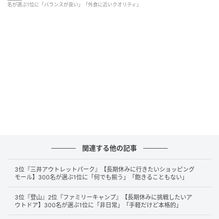
名が選ぶ1位に「バランスが良い」「外食に近いクオリティ」
他のコンビニよりも、見栄えのいいお弁当が揃っていると思う
から。味もちゃんと美味しい。（41歳/女性）
こだわっているイメージがあります。種類もたくさんあって良
いと思います（46歳/女性）
第2位：ローソン（81票）
関連する他の記事
続いて2位は「
ローソン
」。
3位『三井アウトレットパーク』【長期休みに行きたいショッピング
モール】300名が選ぶ1位に「何でも揃う」「飽きることもない」
特に「まちかど厨房」や店内キッチンの調理コーナー
3位『登山』2位『ファミリーキャンプ』【長期休みに挑戦したいア
ウトドア】300名が選ぶ1位に「非日常」「手軽だけど本格的」
でつくられるお弁当が美味しいと多くの声が寄せられ