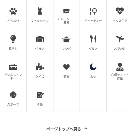
とにAIが本文を作成しておりますが、社内確認の後公
開を行っています。
カルチャー・
※本記事は、自社で募集したアンケートの回答者300名
どうぶつ
ファッション
ビューティー
ヘルスケア
教養
の意見を集計した結果に基づき制作しています。社会
全体の意見を代表、あるいは断定するものではないこ
とを、あらかじめご了承ください。
暮らし
住まい
レシピ
グルメ
おでかけ
次の記事
#1 子どもの実名と顔を晒すママ、大丈夫か
ビジネス・マ
心理テスト・
な？なんて心配していたら。
クイズ
恋愛
占い
ネー
診断
の記事をもっとみる
スポーツ
診断
ページトップへ戻る