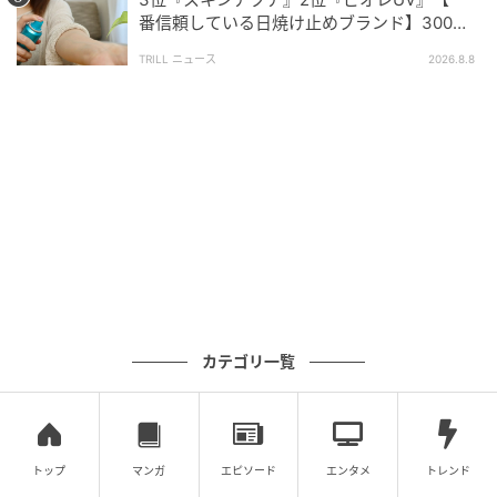
番信頼している日焼け止めブランド】300名
が選ぶ1位に「使いやすい」「海外でも焼けな
今回のアンケートでは、セブンイレブンがダントツの
TRILL ニュース
2026.8.8
かった」
トップとなりましたが、ローソンやファミリーマート
にも、それぞれのお弁当ファンがしっかりと存在して
います。ご飯の炊き加減や品揃え、コラボ商品の魅力
など、多様なこだわりポイントが垣間見えた結果とな
りました。次回お弁当選びの参考に、ぜひこのランキ
ングを活用してみてください！
調査方法：インターネットサービスによる任意回答
（自由回答式）
カテゴリ一覧
調査実施日：2026年3月27日
調査対象：全国の10代〜70代の男女
有効回答数：300名 ※記事内の情報は執筆時点の内容
です。
トップ
マンガ
エピソード
エンタメ
トレンド
※本記事は自社で募集したアンケートの回答結果をも