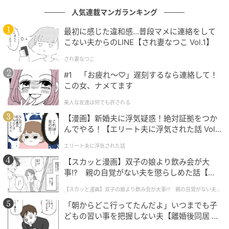
から。（24歳/男性）
人気連載マンガランキング
最初に感じた違和感…普段マメに連絡をして
こない夫からのLINE【され妻なつこ Vol.1】
第1位：セブン-イレブン（167票）
され妻なつこ
堂々の1位は「
セブン-イレブン
」！
#1 「お疲れ〜♡」遅刻するなら連絡して！
この女、ナメてます
最多得票を集めた理由は「ご飯がふっくらしていて冷
美人な友達は何でも許される
めても硬くなりにくい」ことや「種類が豊富」「おか
【漫画】新婚夫に浮気疑惑！絶対証拠をつか
ずのバランスが良い」といった、こだわりの品質と品
んでやる！【エリート夫に浮気された話 Vol.
揃えの幅広さ。焼き魚・唐揚げといった定番おかずは
1】
エリート夫に浮気された話
もちろん、彩りや見た目にもしっかり配慮されている
【スカッと漫画】双子の娘より飲み会が大
点もファンを惹きつけています。
事!? 親の自覚がない夫を懲らしめた話【第1
話】
【スカッと漫画】双子の娘より飲み会が大事!? 親の自覚がない夫を
懲らしめた話
「朝からどこ行ってたんだよ」いつまでも子
冷めても美味しい点が魅力です。おかずの味付けも安定してお
どもの習い事を把握しない夫【離婚後同居 Vo
り、肉や魚の火の通りがちょうどよく、コンビニ弁当特有のパ
l.1】