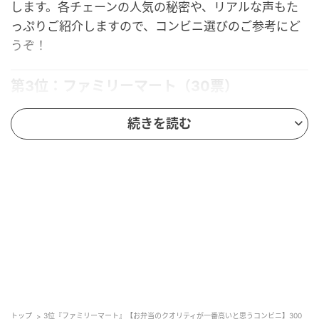
します。各チェーンの人気の秘密や、リアルな声もた
っぷりご紹介しますので、コンビニ選びのご参考にど
うぞ！
第3位：ファミリーマート（30票）
続きを読む
第3位に選ばれたのは「
ファミリーマート
」。
ボリュームたっぷりで食べ応えのあるお弁当から、バ
ラエティ豊富なコラボ商品まで、幅広いラインナップ
が支持されたようです。実際のコメントからは「お得
感」「種類の多さ」「見た目の良さ」などいろいろな
ポイントがあがっています。
お弁当のボリュームがあって食べ応えがあるのと、キャンペー
ンなどでお得感があるから。（56歳/男性）
トップ
3位『ファミリーマート』【お弁当のクオリティが一番高いと思うコンビニ】300