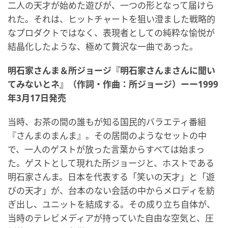
二人の天才が始めた遊びが、一つの形となって届けら
れた。それは、ヒットチャートを狙い澄ました戦略的
なプロダクトではなく、表現者としての純粋な愉悦が
結晶化したような、極めて贅沢な一曲であった。
明石家さんま＆所ジョージ『明石家さんまさんに聞い
てみないとネ』（作詞・作曲：所ジョージ）ーー1999
年3月17日発売
当時、お茶の間の誰もが知る国民的バラエティ番組
『さんまのまんま』。その居間のようなセットの中
で、一人のゲストが放った言葉からすべては始まっ
た。ゲストとして現れた所ジョージと、ホストである
明石家さんま。日本を代表する「笑いの天才」と「遊
びの天才」が、台本のない会話の中からメロディを紡
ぎ出し、ユニットを結成する。その成り立ち自体が、
当時のテレビメディアが持っていた自由な空気と、圧