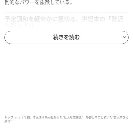
倒的なパワーを象徴している。
予定調和を軽やかに裏切る、世紀末の「贅沢
な悪ふざけ」
続きを読む
この楽曲の美学は、何よりもその「軽やかさ」にあ
る。作詞・作曲を手がけた所ジョージという男は、常
に「本気で遊ぶこと」の尊さを体現してきた表現者
だ。彼が描く世界観は、一見すると脱力感に溢れてい
るが、その裏側には鋭い人間観察と、音楽に対する深
い造詣が隠されている。
「頑張る」ことや「成功す
る」ことを声高に叫ぶのではなく、ふとした会話の隙
間に漂う滑稽さや切なさを、そのまま音符に変換して
いく。
トップ
２７年前、さんま＆所が仕掛けた“壮大な放課後” 静香とネコと紡いだ“贅沢すぎる
楽曲制作のきっかけが番組内のトークであったという
遊び”
事実は、この曲に「生きた言葉」の質感を与えてい