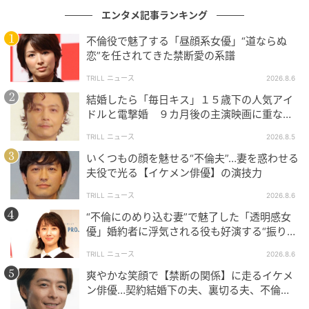
ェクトの性質を物語っている。レコーディングスタジ
エンタメ記事ランキング
オに差し入れを持って現れた彼女に、その場のノリで
不倫役で魅了する「昼顔系女優」“道ならぬ
「歌ってくれませんか？」と声をかける。そんな、今
恋”を任されてきた禁断愛の系譜
の制作環境では考えられないような「余白」があった
からこそ、この曲は唯一無二の輝きを得ることとなっ
TRILL ニュース
2026.8.6
た。
結婚したら「毎日キス」１５歳下の人気アイ
ドルと電撃婚 ９カ月後の主演映画に重なっ
た生き方
4番を歌唱する工藤静香の歌声は、楽曲に圧倒的な
TRILL ニュース
2026.8.5
「華」と「深み」をもたらした。ハスキーでありなが
いくつもの顔を魅せる“不倫夫”…妻を惑わせる
ら艶やかなその響きは、男たちの遊び場に現れた一筋
夫役で光る【イケメン俳優】の演技力
の光のようでもある。
差し入れという日常の風景か
TRILL ニュース
2026.8.6
ら、音楽という非日常へと繋がる瞬間の鮮やかさ。
そ
“不倫にのめり込む妻”で魅了した「透明感女
の偶然を必然へと変えてしまう彼女のポテンシャル
優」婚約者に浮気される役も好演する“振り
と、それを受け入れる懐の深さが、この楽曲を単なる
幅”がスゴイ
TRILL ニュース
2026.8.6
バラエティ企画の枠から解き放ち、時代を超えるエモ
爽やかな笑顔で【禁断の関係】に走るイケメ
ーショナルな作品へと押し上げたのだ。
ン俳優…契約結婚下の夫、裏切る夫、不倫相
手を演じ分けた俳優の危うい魅力