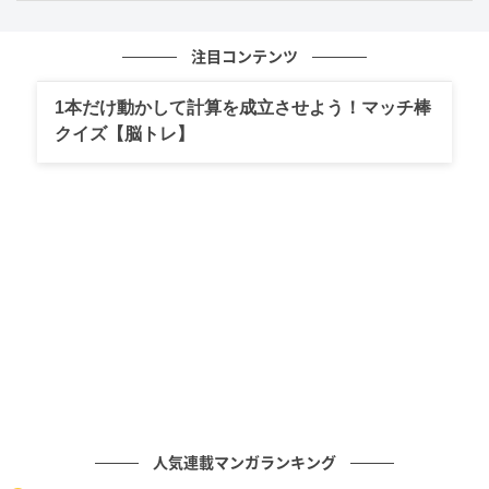
注目コンテンツ
2016年、「徹子の部屋 祝40週年最強夢トークスペシャル」でゲストとして登
場した明石家さんま（右）と所ジョージ(C)SANKEI
1本だけ動かして計算を成立させよう！マッチ棒
クイズ【脳トレ】
音の職人たちが編み上げた、洒脱で危ういア
ンサンブル
特筆すべきは、この「遊び」を支える制作陣の盤石さ
である。
アレンジを担当したのは斉藤ネコ。
彼の手腕
により、楽曲には一筋縄ではいかない知性と、都会的
な洗練が加えられた。派手なシンセサイザーで飾り立
てるのではなく、楽器一つひとつの個性を生かしたア
ンサンブルは、
どこかジャズやシャンソンのような
「大人の余裕」を感じさせる
。
人気連載マンガランキング