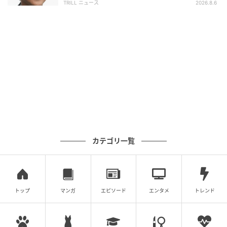
TRILL ニュース
2026.8.6
消えない熱量を封じ込めた、大人たちの「本
気の遊び」
リリースから27年という月日が流れた。音楽を巡る環
境は激変し、テレビの影響力も形を変えた。今や、
SNSやネットを通じて誰もが発信できる時代だ。しか
し、この『明石家さんまさんに聞いてみないとネ』が
放っていたような、濃密で、かつ計算のない「現場の
熱量」を今の音楽に見つけるのは容易ではない。
カテゴリ一覧
ランキングの数字や売上枚数といった目に見える指標
だけでは、この曲の真の価値は測れないだろう。そこ
にあるのは、どれだけ多忙な日々の中にあっても「面
白いこと」を見逃さない天才たちの眼差しであり、そ
トップ
マンガ
エピソード
エンタメ
トレンド
れを最高の形に仕上げようとする職人たちの意地だ。
不便で、不条理で、だからこそ一期一会の出会いがド