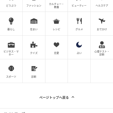
ラマを生んでいた時代。
その空気が、三分余りの旋律
カルチャー・
どうぶつ
ファッション
ビューティー
ヘルスケア
教養
の中に真空パックされている。
ふとした瞬間にこの曲を聴き返すと、あの頃の自分が
感じていた「明日への根拠のない期待」が蘇ってく
暮らし
住まい
レシピ
グルメ
おでかけ
る。それは、大人たちが本気で遊んでいる姿を見たと
きに感じる、一種の安堵感だったのかもしれない。
ビジネス・マ
心理テスト・
「どうなるかわからないけれど、きっと面白くなる」
クイズ
恋愛
占い
ネー
診断
そんな無邪気な確信が、今の私たちには必要なのかも
しれない。この曲は、単なる過去の遺物ではない。今
スポーツ
診断
を生きる私たちの背中を、そっと、そして少しだけふ
ざけながら押してくれる、永遠のアンセムなのであ
る。
ページトップへ戻る
※この記事は執筆時点の情報に基づいています。