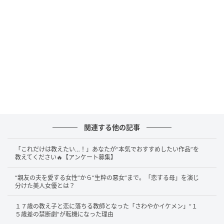
る。スタジオという人工的な空間でありながら、そこ
には確かな「体温」が宿っていた。二人の関係性は、
単なる共演者という枠を超え、互いの才能を認め合
い、面白がり合う「共犯者」のようでもある。そんな
彼らが放つ言葉は、聴く者の心にすんなりと溶け込ん
でいく不思議な魅力を持っていた。
関連する他の記事
「これだけは教えたい…！」あなたが“本気でおすすめしたい作品”を
教えてください🔥【アンケート募集】
“親友の夫を愛する女性”から“生粋の悪女”まで。「恋する母」を演じ
分けた美人女優とは？
１７歳の教え子と恋に落ちる教師となった「さわやかイケメン」“１
５歳差の禁断劇”が転機になった理由