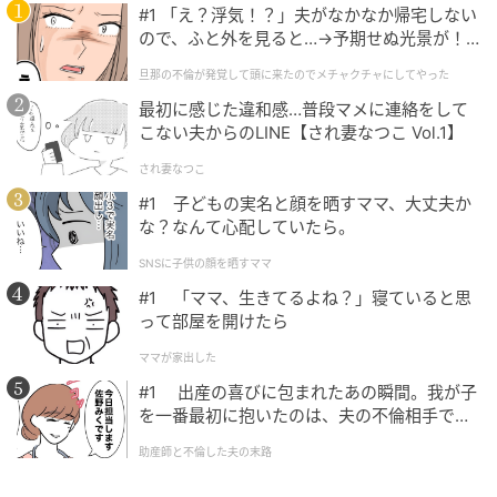
所ジョージが紡いだメロディは、キャッチーでありな
#1 「え？浮気！？」夫がなかなか帰宅しない
がら、どこか不安定な美しさがある。そこに乗る明石
ので、ふと外を見ると…→予期せぬ光景が！
家さんまの歌声もまた、興味深い。普段、テレビで見
｜旦那の不倫が発覚して頭に来たのでメチャ
旦那の不倫が発覚して頭に来たのでメチャクチャにしてやった
クチャにしてやった
せる爆発的なエネルギーをあえて抑制し、コーラスや
最初に感じた違和感…普段マメに連絡をして
セリフ部分で見せる繊細なニュアンス。特に歌唱パー
こない夫からのLINE【され妻なつこ Vol.1】
トは、彼のイメージとは異なる、表現者としての「静
され妻なつこ
かな一面」を覗かせている。彼らが作り上げたのは、
#1 子どもの実名と顔を晒すママ、大丈夫か
単なるキャラクターソングではなく、音楽という共通
な？なんて心配していたら。
言語を通じた高度なセッションであったのだ。
SNSに子供の顔を晒すママ
#1 「ママ、生きてるよね？」寝ていると思
って部屋を開けたら
偶然が手繰り寄せた、もうひとつの「声」の魔
法
ママが家出した
#1 出産の喜びに包まれたあの瞬間。我が子
この楽曲には、さらに語り継ぐべき「奇跡」が隠され
を一番最初に抱いたのは、夫の不倫相手でし
た。
ている。それが、
ゲストボーカルとして参加した工藤
助産師と不倫した夫の末路
静香の存在だ。
彼女の参加経緯は、まさにこのプロジ