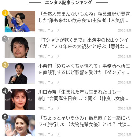
り木村拓哉さんのことが好きになってしまいそうです
エンタメ記事ランキング
ね。
「全然人集まんないもんね」相葉雅紀が暴露
した“誰も来ない飲み会”の主催者【人気俳
芸能人といえど、家族の間にはユーモアやあたたかい
優】とは？
エピソードがたくさん。今回の“トト”エピソードも、
TRILL ニュース
2026.8.8
家族の絆と愛情を感じさせてくれるものでした。これ
『Tシャツが乾くまで』出演中の松山ケンイ
チが、“２０年来の大親友”と呼ぶ【意外な人
からも木村さんファミリーのやりとりや意外な一面
物】とは？
に、ますます注目が集まりそうです。
TRILL ニュース
2026.8.8
小栗旬「めちゃくちゃ憧れて」事務所へ所属
次の記事
を直談判するほど影響を受けた【ダンディ俳
優】とは？
#1 「ママ、生きてるよね？」寝ていると思
TRILL ニュース
2026.8.8
って部屋を開けたら
川口春奈「生まれた年も生まれた日も一
緒」“合同誕生日会”まで開く【仲良し女優】
とは？同じ九州出身
TRILL ニュース
2026.8.8
の記事をもっとみる
「ちょっと早い夏休み」飯島直子と一緒にハ
ワイ旅行した【大物先輩女優】とは？ 共演で
の約束が実現
TRILL ニュース
2026.8.8