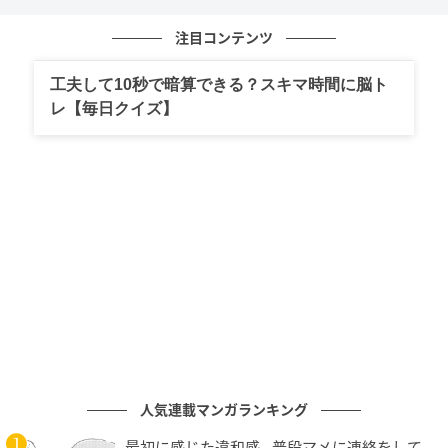
す。「ちびっこがたくさんいる所で“パパ”とか“お父さ
ん”とか。海外の方もいらっしゃるようなとこだったか
注目コンテンツ
ら“ダディ”とか“ダッド”って言ってるみなさんがいたん
だけど。分かんなくね？ってなって。“パパ”っていうの
工夫して10秒で暗算できる？スキマ時間に脳ト
で毎回“え？うち？”って思ったりするのが何か嫌だな
レ【毎日クイズ】
って」
そして、「うちしか呼ばないやつだったら一発でわか
るじゃん。それで決めました」と、唯一無二の呼び方
を作ったと説明。さらに、「そのとき、ジブリ作品で
『トトロ』とかあったりしてくれていたので、発音に
一切困らなかったらしく、凄い言いやすそうだったか
ら、これいいんじゃない？って」と語り、「トトロ」
の“ト”と、そこに「お父さん」「父ちゃん」の“と”をか
け合わせたと明かしました。
人気連載マンガランキング
渡辺さんから「トトロから来てるってことですか？」
と問われ、「半分くらい」と微笑みながら返答。もう
最初に感じた違和感…普段マメに連絡をして