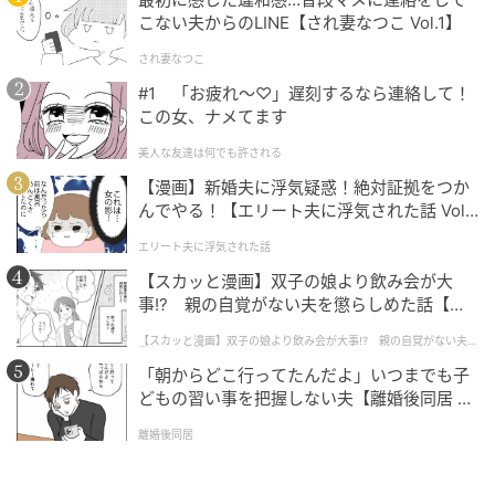
こない夫からのLINE【され妻なつこ Vol.1】
半分は「お父さんの『と』、父ちゃんの『と』」と、
言葉の由来を種明かししました。
され妻なつこ
#1 「お疲れ〜♡」遅刻するなら連絡して！
「まさか生きてる間に聞けるとは！ほんまにありがと
この女、ナメてます
うございます！」と、渡辺さんやスタジオメンバーは
美人な友達は何でも許される
感激しきり。「これめっちゃ攻めた質問」「これはエ
【漫画】新婚夫に浮気疑惑！絶対証拠をつか
グいです！」と、スタジオもSNSも盛り上がるエピソ
んでやる！【エリート夫に浮気された話 Vol.
ードとなりました。
1】
エリート夫に浮気された話
【スカッと漫画】双子の娘より飲み会が大
事!? 親の自覚がない夫を懲らしめた話【第1
エピソードを知るとより好きになるかも
話】
【スカッと漫画】双子の娘より飲み会が大事!? 親の自覚がない夫を
懲らしめた話
「朝からどこ行ってたんだよ」いつまでも子
家族だけの特別な呼び名“トト”。その由来には、ジブ
どもの習い事を把握しない夫【離婚後同居 Vo
リ映画のあたたかな記憶と、子どもたち一人ひとりに
l.1】
かける木村さんの思いが込められています。普段はな
離婚後同居
かなか聞けない家族に関するほんわか話を知ると、よ