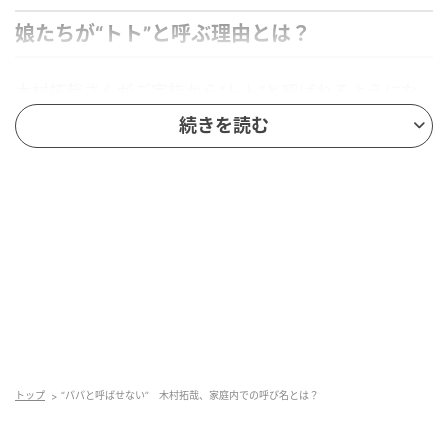
娘たちが“トト”と呼ぶ理由とは？
木村拓哉さんがご家族から“トト”と呼ばれるようにな
ったきっかけ。一般的に子どもは父親のことを“パ
続きを読む
パ”や“お父さん”と呼ぶケースが多いですが、なぜ木村
家では“トト”なのでしょう？この特別な呼び方の理由
は、家族のなかでしか通じない分かりやすさ、そして
子どもたちの発音のしやすさに関係があります。一
体、木村家の“トト”にはどんな意味が込められている
のでしょうか？
ヒント…
半分はある人気ジブリ作品の影響
トップ
“パパと呼ばせない” 木村拓哉、家庭内での呼び名とは？
もう半分は一般的な呼び方から