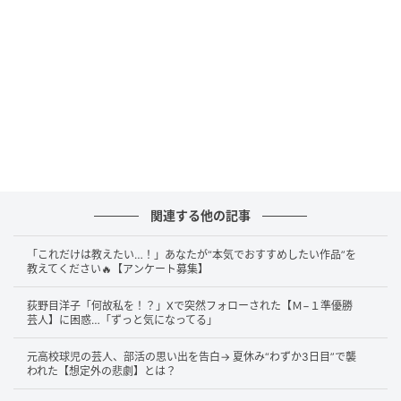
「うちしか呼ばないやつだったら一発でわか
るじゃん。それで決めました」
答えは……
トトロの“ト”、お父さんの“と”、父ちゃん
の“と”
です！
このエピソードは、2026年2月12日放送のフジテレビ
系『この世界は１ダフルSP』で明かされました。番組
のなかで、Snow Manの渡辺翔太さんが“一番聞きたか
関連する他の記事
ったこと”として、「どうして娘さんたちが“トト”と呼
「これだけは教えたい…！」あなたが“本気でおすすめしたい作品”を
ぶの？」と木村さんに質問。すると木村さんは、子ど
教えてください🔥【アンケート募集】
もたちの行き来する場所には「パパ」と呼ぶ子もいれ
荻野目洋子「何故私を！？」Xで突然フォローされた【Ｍ−１準優勝
ば、「ダディ」「ダッド」と呼ぶ子もいて、「自分だ
芸人】に困惑…「ずっと気になってる」
けの呼び方がほしい」と考えたことを明かしました。
元高校球児の芸人、部活の思い出を告白→ 夏休み“わずか3日目”で襲
われた【想定外の悲劇】とは？
実際のコメントとして、木村さんはこう述べていま