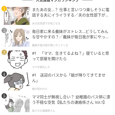
す。遠回りも含めて自分の過去を語る姿に、今だから
またあの女…？ 仕事と言いつつ楽しそうに電
こその説得力を感じた人も多かったのではないでしょ
話する夫にイライラする／夫の女性部下が気
うか。
になる（1）【夫婦の危機 まんが】
夫の女性部下が気になる
毎日家に来る義妹がストレス…どうしてみん
次の記事
な甘やかすの？／義妹が毎日我が家にやって
#1 お義姉さんたちくるって、私話したよ
くる（1）【義父母がシンドイんです！ まん
義妹が毎日我が家にやってくる
ね？ ねぇ、それでも…
が】
#1 「ママ、生きてるよね？」寝ていると思
って部屋を開けたら
の記事をもっとみる
ママが家出した
#1 送迎のバスから「娘が降りてきてませ
ん」
娘が拐われた
ママ同士が無視し合い？ 幼稚園のバス停に漂
う不穏な空気【私たちの連絡係さん Vol.1】
私たちの連絡係さん