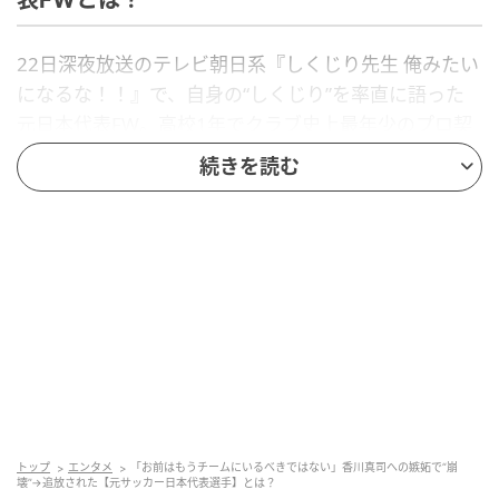
表FWとは？
22日深夜放送のテレビ朝日系『しくじり先生 俺みたい
になるな！！』で、自身の“しくじり”を率直に語った
元日本代表FW。高校1年でクラブ史上最年少のプロ契
約をつかむほどの逸材でしたが、その後は嫉妬や居場
続きを読む
所のなさから生活が大きく乱れていったそうです。
一体、番組で波乱の過去を明かしたこの人物とは誰な
のでしょうか？
ヒント…
セレッソ大阪で早くから脚光
10代で日本屈指の天才児と話題
「僕はとにかくしくじりまくってます」
トップ
エンタメ
「お前はもうチームにいるべきではない」香川真司への嫉妬で“崩
壊”→追放された【元サッカー日本代表選手】とは？