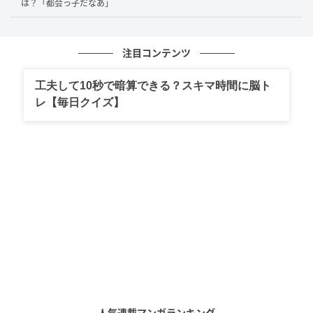
は？「都会っ子だなあ」
めるも、なんと翌日のミーティングにまたしても遅
刻。「お前はもうチームにいるべきではない」と事実
上のクビを宣告され、徳島ヴォルティスへ移籍するこ
注目コンテンツ
とになった挫折の真相を振り返っていました。
工夫して10秒で暗算できる？スキマ時間に脳ト
レ【毎日クイズ】
若き才能が経験した挫折と再出発
柿谷曜一朗さんの告白からは、才能があるからこそ順
調に進むとは限らないことが伝わってきます。早くか
ら注目を集めた一方で、自信が過信に変わり、周囲と
の信頼関係を失ってしまった若い日の姿。とても率直
で、だからこそ重みのある話でした。
プロ初の2ゴールを決めた翌日にミーティングへ遅刻
し、「お前はもうチームにいるべきではない。出てい
ってくれ」と告げられて移籍に至った流れも衝撃的で
人気連載マンガランキング