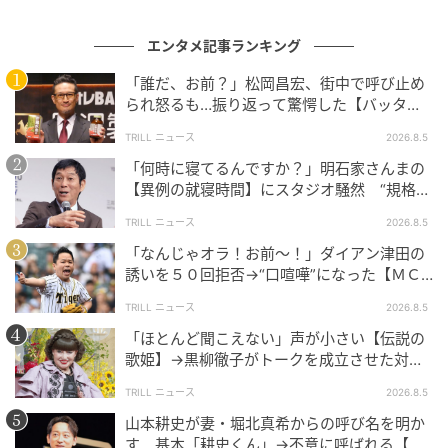
エンタメ記事ランキング
「誰だ、お前？」松岡昌宏、街中で呼び止め
られ怒るも…振り返って驚愕した【バッタリ
会った人物】とは？
TRILL ニュース
2026.8.5
「何時に寝てるんですか？」明石家さんまの
【異例の就寝時間】にスタジオ騒然 “規格外
の目的”も明かす
TRILL ニュース
2026.8.5
「なんじゃオラ！お前～！」ダイアン津田の
誘いを５０回拒否→“口喧嘩”になった【ＭＣ
芸人】とは？
TRILL ニュース
2026.8.5
「ほとんど聞こえない」声が小さい【伝説の
歌姫】→黒柳徹子がトークを成立させた対応
術とは？
TRILL ニュース
2026.8.5
山本耕史が妻・堀北真希からの呼び名を明か
す 基本「耕史くん」→不意に呼ばれる【ユ