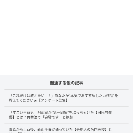
答えは……
柿谷曜一朗
さんです！
22日深夜放送のテレビ朝日系『しくじり先生 俺みたい
になるな！！』で、柿谷曜一朗さんは番組冒頭から
「僕はとにかくしくじりまくってます。絶対にしくじ
り先生に呼んでほしいと、現役やめたときから思って
たんです」と告白しました。
高校1年でセレッソ大阪史上最年少のプロ契約を結ぶ
も、当時は「自分より上手い奴はいない」と天狗にな
関連する他の記事
り練習をサボる日々。試合に出られなくなるなか、同
期の香川真司さんの活躍への嫉妬からやさぐれた柿谷
「これだけは教えたい…！」あなたが“本気でおすすめしたい作品”を
さんは遅刻を連発。さらにパチンコやメダルゲームに
教えてください🔥【アンケート募集】
のめり込み、チームが負けると「俺がいないからだ」
「すごい生意気」阿部寛が“第一印象”をぶっちゃけた【国民的俳
と感じていたことまで明かしていました。
優】とは？再共演で「完璧です」と絶賛
その後、巡ってきたスタメンのチャンスで2ゴールを決
青森から上京後、新山千春が通っていた【芸能人の名門高校】と