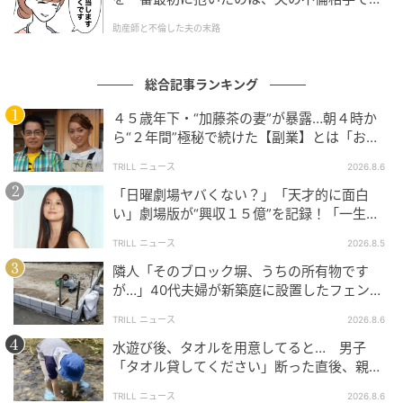
た。
助産師と不倫した夫の末路
ウーマンエキサイト
総合記事ランキング
４５歳年下・“加藤茶の妻”が暴露…朝４時か
ら“２年間”極秘で続けた【副業】とは「お金
を稼ぐのって大変」
TRILL ニュース
2026.8.6
「日曜劇場ヤバくない？」「天才的に面白
い」劇場版が“興収１５億”を記録！「一生言
い続ける」放送後も続く“切望の声”
TRILL ニュース
2026.8.5
隣人「そのブロック塀、うちの所有物です
が…」40代夫婦が新築庭に設置したフェン
ス、直後に迫られた"顛末"
TRILL ニュース
2026.8.6
ウーマンエキサイト
水遊び後、タオルを用意してると… 男子
「タオル貸してください」断った直後、親が
大声で放った一言に絶句
TRILL ニュース
2026.8.6