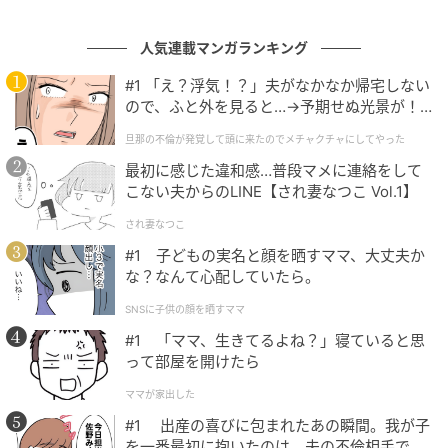
人気連載マンガランキング
#1 「え？浮気！？」夫がなかなか帰宅しない
ので、ふと外を見ると…→予期せぬ光景が！
｜旦那の不倫が発覚して頭に来たのでメチャ
旦那の不倫が発覚して頭に来たのでメチャクチャにしてやった
クチャにしてやった
最初に感じた違和感…普段マメに連絡をして
こない夫からのLINE【され妻なつこ Vol.1】
ウーマンエキサイト
され妻なつこ
#1 子どもの実名と顔を晒すママ、大丈夫か
な？なんて心配していたら。
SNSに子供の顔を晒すママ
#1 「ママ、生きてるよね？」寝ていると思
って部屋を開けたら
ママが家出した
#1 出産の喜びに包まれたあの瞬間。我が子
を一番最初に抱いたのは、夫の不倫相手でし