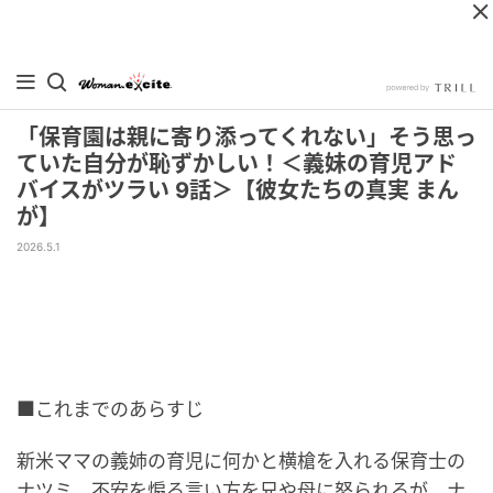
「保育園は親に寄り添ってくれない」そう思っ
ていた自分が恥ずかしい！＜義妹の育児アド
バイスがツラい 9話＞【彼女たちの真実 まん
が】
2026.5.1
■これまでのあらすじ
新米ママの義姉の育児に何かと横槍を入れる保育士の
ナツミ。不安を煽る言い方を兄や母に怒られるが、ナ