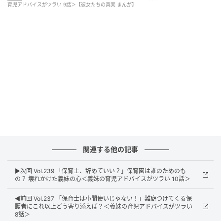
育児アドバイスがツラい 9話＞【彼女たちの真実 まんが】
ウーマンエキサイト
関連する他の記事
▶︎次回 Vol.239 「保育士、辞めていい？」保育園は誰のためのも
の？ 壊れかけた義妹の心＜義妹の育児アドバイスがツラい 10話＞
◀︎前回 Vol.237 「保育士は小間使いじゃない！」難癖つけてくる保
護者にこれ以上どう寄り添えば？＜義妹の育児アドバイスがツラい
8話＞