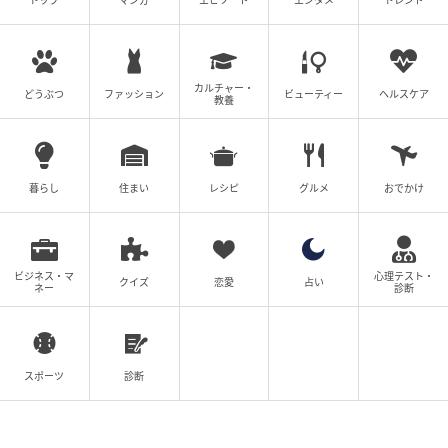
トップ
マンガ
エピソード
エンタメ
トレンド
カルチャー・
ウーマンエキサイト
どうぶつ
ファッション
ビューティー
ヘルスケア
教養
暮らし
住まい
レシピ
グルメ
おでかけ
ビジネス・マ
心理テスト・
クイズ
恋愛
占い
ネー
診断
スポーツ
診断
ウーマンエキサイト