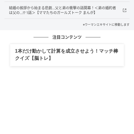
結婚の挨拶から始まる悲劇…父と弟の衝撃の話開幕！＜弟の婚約者
ウーマンエキサイト
は父の…!? 1話＞【ママたちのガールズトーク まんが】
※ウーマンエキサイトに移動します
注目コンテンツ
1本だけ動かして計算を成立させよう！マッチ棒
クイズ【脳トレ】
ウーマンエキサイト