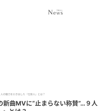
”…９人の魅力を引き出した『仕掛人』とは？
nの新曲MVに“止まらない称賛”…９人