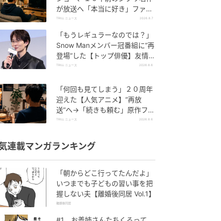
が放送へ「本当に好き」ファン
しみじみ
TRILL ニュース
2026.8.7
「もうレギュラーなのでは？」
Snow Manメンバー冠番組に“再
登場”した【トップ俳優】友情出
演に視聴者驚き
TRILL ニュース
2026.8.6
「何回も見てしまう」２０周年
迎えた【人気アニメ】“再放
送”へ→「続きも頼む」原作ファ
ン懇願
TRILL ニュース
2026.8.6
気連載マンガランキング
「朝からどこ行ってたんだよ」
いつまでも子どもの習い事を把
握しない夫【離婚後同居 Vol.1】
離婚後同居
#1 お義姉さんたちくるって、