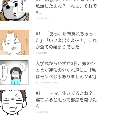
私話したよね？ ねぇ、それで
も…
ぜんぶ私のせい
#1 「あっ、財布忘れちゃっ
た」「いいよ出すよ〜！」これ
が全ての始まりでした
ママ友の財布
入学式からわずか3日、娘のひ
と言が運命の分かれ道に…【私
はモンペじゃありません Vol.1】
私はモンペじゃありません
#1 「ママ、生きてるよね？」
寝ていると思って部屋を開けた
ら
ママが家出した