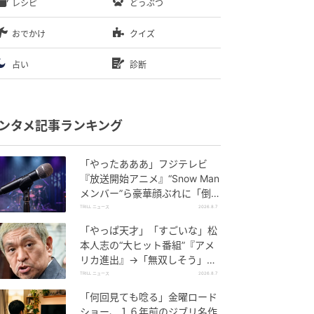
レシピ
どうぶつ
おでかけ
クイズ
占い
診断
ンタメ記事ランキング
「やったあああ」フジテレビ
『放送開始アニメ』“Snow Man
メンバー”ら豪華顔ぶれに「倒れ
そう」SNS大揺れ
TRILL ニュース
2026.8.7
「やっぱ天才」「すごいな」松
本人志の“大ヒット番組”『アメ
リカ進出』→「無双しそう」視
聴者反響続々
TRILL ニュース
2026.8.7
「何回見ても唸る」金曜ロード
ショー、１６年前のジブリ名作