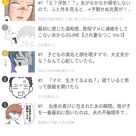
#1 「え？浮気！？」夫がなかなか帰宅しない
ので、ふと外を見ると…→予期せぬ光景が！
元記事で読む
｜旦那の不倫が発覚して頭に来たのでメチャ
旦那の不倫が発覚して頭に来たのでメチャクチャにしてやった
クチャにしてやった
次の記事
最初に感じた違和感…普段マメに連絡をして
この絵文字が表す童話は？左2つの絵文字が大
こない夫からのLINE【され妻なつこ Vol.1】
ヒントです！
され妻なつこ
#1 子どもの実名と顔を晒すママ、大丈夫か
な？なんて心配していたら。
の記事をもっとみる
SNSに子供の顔を晒すママ
#1 「ママ、生きてるよね？」寝ていると思
って部屋を開けたら
ママが家出した
#1 出産の喜びに包まれたあの瞬間。我が子
を一番最初に抱いたのは、夫の不倫相手でし
た。
助産師と不倫した夫の末路