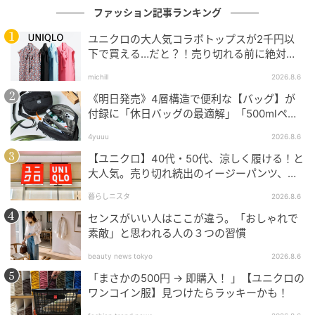
ファッション記事ランキング
ユニクロの大人気コラボトップスが2千円以
下で買える…だと？！売り切れる前に絶対買
い！
michill
2026.8.6
《明日発売》4層構造で便利な【バッグ】が
付録に「休日バッグの最適解」「500mlペッ
トボトルも入る」
4yuuu
2026.8.6
【ユニクロ】40代・50代、涼しく履ける！と
大人気。売り切れ続出のイージーパンツ、買
ってみた！
暮らしニスタ
2026.8.6
センスがいい人はここが違う。「おしゃれで
素敵」と思われる人の３つの習慣
beauty news tokyo
2026.8.6
「まさかの500円 → 即購入！ 」【ユニクロの
ワンコイン服】見つけたらラッキーかも！