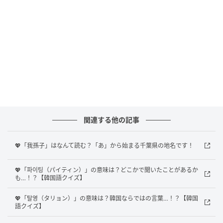
Ray(レイ)
関連する他の記事
果たして、正解は？
💖「我孫子」はなんて読む？「あ」から始まる千葉県の地名です！
💖「파이팅（パイティン）」の意味は？どこかで聞いたことがあるか
正解は、
「そお」
でした。
も…！？【韓国語クイズ】
曽於市は、鹿児島県の東部を形成する大隅半島の北部
💖「탈영（タリョン）」の意味は？韓国ならではの言葉…！？【韓国
語クイズ】
に位置しています。