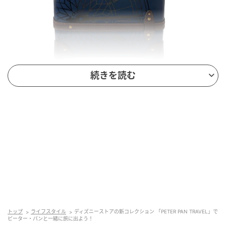
続きを読む
るるぶ&more.編集部
旅の必需品「スーツケース」2万2000円は、夜空のよ
うなネイビーカラーをベースに、ロンドンの時計台を
あしらったデザイン。クラシカルなトランクケースを
モチーフにしているのも高ポイントです！ 内生地はウ
ェンディの部屋の壁紙をイメージしたストライブ柄
に。
機内持ち込みサイズで、スムーズな走行が可能な4輪キ
トップ
ライフスタイル
ディズニーストアの新コレクション 「PETER PAN TRAVEL」で
ャスターやTSAナンバーロックなども付いて機能性も
ピーター・パンと一緒に旅に出よう！