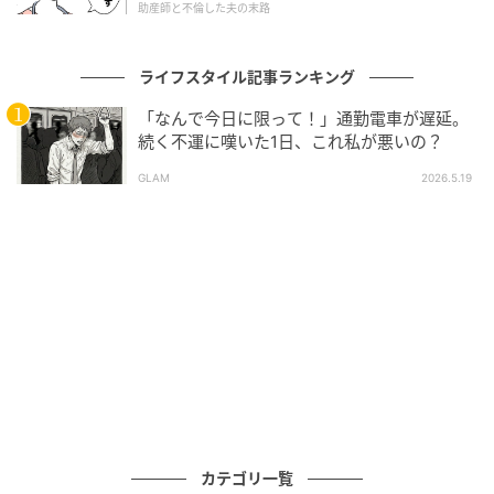
を使いこなせばパッキングもラクラク♪
助産師と不倫した夫の末路
サブバッグにもおすすめ「ボストンバッグ」
ライフスタイル記事ランキング
「なんで今日に限って！」通勤電車が遅延。
続く不運に嘆いた1日、これ私が悪いの？
GLAM
2026.5.19
カテゴリ一覧