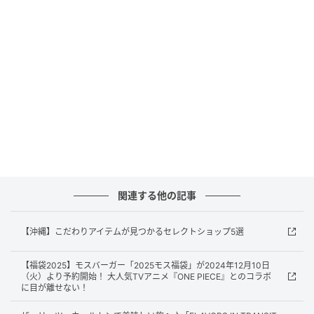
◎。
使わないときはクマのぬいぐるみに「ネック
ピロー」
関連する他の記事
【沖縄】こだわりアイテムが見つかるセレクトショップ5選
るるぶ&more.編集部
【福袋2025】モスバーガー「2025モス福袋」が2024年12月10日
ダーリング家の末っ子、マイケルが持っているテディ
（火）より予約開始！ 大人気TVアニメ『ONE PIECE』とのコラボ
に目が離せない！
ベアをモチーフにした「ネックピロー」4400円。ぬい