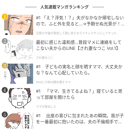
人気連載マンガランキング
#1 「え？浮気！？」夫がなかなか帰宅しない
左が「衣類圧縮収納ポーチM」、右が「衣類圧縮収納ポーチS」
ので、ふと外を見ると…→予期せぬ光景が！
｜旦那の不倫が発覚して頭に来たのでメチャ
かさばる衣類を収納するのに便利な「衣類圧縮収納ポ
旦那の不倫が発覚して頭に来たのでメチャクチャにしてやった
クチャにしてやった
ーチ」はMサイズ2200円、Sサイズ2000円の2サイズで
最初に感じた違和感…普段マメに連絡をして
こない夫からのLINE【され妻なつこ Vol.1】
登場。
され妻なつこ
Mサイズは、一部がメッシュ素材になっていて、取り
#1 子どもの実名と顔を晒すママ、大丈夫か
出さなくても中身が見えるのがポイント。薄手の半袖T
な？なんて心配していたら。
シャツ(レディースMサイズ)が約10枚、長袖トレーナー
SNSに子供の顔を晒すママ
(レディースMサイズ)なら約3枚が入れられます。
#1 「ママ、生きてるよね？」寝ていると思
って部屋を開けたら
Sサイズはメッシュ素材が使われていないので、下着な
ど外から見せたくないものの収納におすすめ！ ブラジ
ママが家出した
ャー(レディースMサイズ)が約4枚、ショーツ(レディー
#1 出産の喜びに包まれたあの瞬間。我が子
を一番最初に抱いたのは、夫の不倫相手でし
スMサイズ)なら約3枚が入れられます。MとSそれぞれ
た。