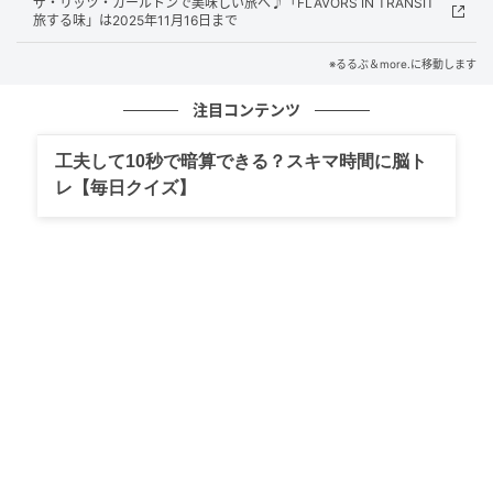
ぐるみのように見えますが、背中側のファスナーを開
ザ・リッツ・カールトンで美味しい旅へ♪「FLAVORS IN TRANSIT
旅する味」は2025年11月16日まで
けて中のビーズを移動。生地をひっくり返すと、空を
飛ぶキャラクターがプリントされたネックピローにな
※るるぶ＆more.に移動します
るんです♪
注目コンテンツ
ぬいぐるみの状態ではスナップボタン仕様のループが
工夫して10秒で暗算できる？スキマ時間に脳ト
片手に付いているので、スーツケースの持ち手などに
レ【毎日クイズ】
くっつけることもできます。
2サイズで展開「衣類圧縮収納ポーチ」