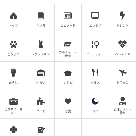
るるぶ&more.編集部
ショルダーストラップも付いて２Wayで使える「ボス
トンバッグ」4900円。
トップ
マンガ
エピソード
エンタメ
トレンド
内側と外側にもポケットがあり、小物が迷子になるこ
ともなし！ 背面にはスーツケースのキャリーバー通し
カルチャー・
どうぶつ
ファッション
ビューティー
ヘルスケア
があるので、サブバッグとして使うときも楽に移動が
教養
できちゃいます。ダブルファスナー採用で開け閉めも
ストレスフリー。
暮らし
住まい
レシピ
グルメ
おでかけ
ピーター・パンたちのシルエットがデザイン
された「巾着セット」
ビジネス・マ
心理テスト・
クイズ
恋愛
占い
ネー
診断