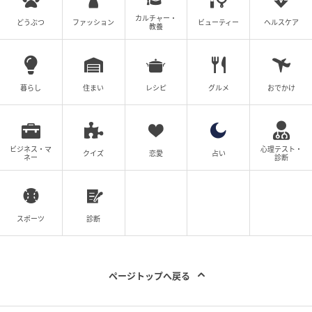
心を映すように流れたのは、カーペンターズの「Close
to You」（1970）をペク・イェリンがシンプルなアコ
カルチャー・
どうぶつ
ファッション
ビューティー
ヘルスケア
教養
ースティックバージョンでリメイクした曲。初恋のと
きめきを倍増させた。
また、ヨンレとジョンヒがラジオに合わせて歌った
暮らし
住まい
レシピ
グルメ
おでかけ
ユ・シムチョの「どこで何になって再び会おう」
（1982）は、フォークの温もりで友情をさらにあたた
かく染め上げた。
ビジネス・マ
心理テスト・
クイズ
恋愛
占い
ネー
診断
そして4対4の合コンのエンディングでは、ユ・ジェハ
の1982年未発表曲「星のような君の眼差し」が新たに
響き渡り、アナログロマンスの余韻を完成させた。
スポーツ
診断
時代を越えて甦った名曲たちは、世代を超えた共感を
広げ、作品の情緒を極限まで高めたのである。
ページトップへ戻る
『100番の思い出』は、毎週土曜よる10時40分、日曜