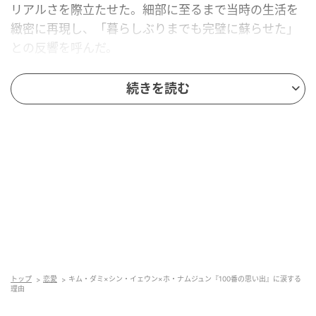
リアルさを際立たせた。細部に至るまで当時の生活を
緻密に再現し、「暮らしぶりまでも完璧に蘇らせた」
との反響を呼んだ。
持つものは多くなくとも、互いの存在によって輝けた
続きを読む
青春の日々、『100番の思い出』は、まさにその時間
の精髄を切り取り、現代の視聴者の胸にも特別な響き
を届けているのである。そこで本作の魅力を4つのキー
ワードで整理してみたい。
トップ
恋愛
キム・ダミ×シン・イェウン×ホ・ナムジュン『100番の思い出』に涙する
理由