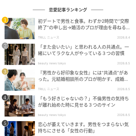
貧しくみすぼらしかったが、青春だからこそ輝いてい
恋愛記事ランキング
た2人の友情は、視聴者に深い感動を与えた。
初デートで男性と食事。わずか2時間で“交際
「持っているものは何もなかったけれど、互いにとっ
終了”の申し出→婚活のプロが理由を尋ねる
と…34歳女性が明かした“呆れた理由”
て何より大切な力になれた時代」、そんな共感が自然
TRILL ニュース
2026.8.4
と広がったのである。とりわけキム・ダミとシン・イ
「また会いたい」と思われる人の共通点。一
ェウンの自然な呼吸は、この場面の真実味をさらに高
緒にいてラクな人がやっている３つの習慣
めた。
beauty news tokyo
2026.8.5
『男性から好印象な女性』には“共通点”があ
3. 運命のいたずらのような再会、始まった三角関係？
った。元結婚相談所のプロが明かす、成婚し
やすい人の“たった1つの特徴”とは？
映画館での“口をふさぐ”エンディングで強烈な余韻を
TRILL ニュース
2026.8.5
残した第1話に続き、第2話では新たな運命のいたずら
「もう好きじゃないの？」不倫男性の気持ち
が展開した。
が離れ始めた時に見せる３つのサイン
beauty news tokyo
2026.8.5
期末試験を終えたジェピル（演者ホ・ナムジュン）
恋心が萎えていきます。男性をつまらない気
が、友人マ・サンチョル（演者イ・ウォンジョン）の
持ちにさせる「女性の行動」
説得でしぶしぶ参加した4対4の合コン。その場に、夜