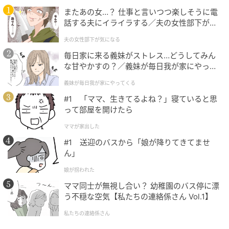
ログな出会いが、純粋さをまっすぐに呼び覚ました。
またあの女…？ 仕事と言いつつ楽しそうに電
話する夫にイライラする／夫の女性部下が気
2. 絶望の中で咲いた青春、互いの支えとなった2人の
になる（1）【夫婦の危機 まんが】
夫の女性部下が気になる
少女、キム・ダミとシン・イェウン
毎日家に来る義妹がストレス…どうしてみん
な甘やかすの？／義妹が毎日我が家にやって
ヨンレの母（演者イ・ジョンウン）のリヤカー事故で
くる（1）【義父母がシンドイんです！ まん
現実が粉々に砕け散った時、ヨンレは絶望した。しか
義妹が毎日我が家にやってくる
が】
し彼女のそばには親友ソ・ジョンヒ（演者シン・イェ
#1 「ママ、生きてるよね？」寝ていると思
ウン）がいた。
って部屋を開けたら
ママが家出した
大金を差し出しながら「ボーナスで願い事1つ、貯金し
#1 送迎のバスから「娘が降りてきてませ
ておくよ」と冗談を飛ばし、ヨンレを笑わせ、辛い現
ん」
実を束の間忘れさせた。
娘が拐われた
さらにバスのラジオをつけ、モップをマイク代わりに2
ママ同士が無視し合い？ 幼稚園のバス停に漂
う不穏な空気【私たちの連絡係さん Vol.1】
人で歌ったシーンは、ジョンヒがヨンレの心の闇を晴
らし、再び笑顔を取り戻させた瞬間だった。
私たちの連絡係さん