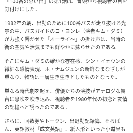
『100番の思い出』の第1話は、冒頭から視聴者の目を
釘付けにした。
1982年の朝、出勤のために100番バスが走り抜ける光
景の中、バスガイドのコ・ヨンレ（演者キム・ダミ）
が力強く響かせた「オーライ～」の掛け声は、当時の
街の空気や活気までも鮮やかに蘇らせたのである。
そこにキム・ダミの確かな存在感、シン・イェウンの
繊細な感情表現、ホ・ナムジュンの新鮮なまなざしが
重なり、物語は一層生き生きとしたものとなった。
単なる時代劇を超え、俳優たちの演技がアナログな舞
台に息吹を吹き込み、視聴者を1980年代の初恋と友情
の記憶へと誘ったのである。
さらに、回数券やトークン、出退勤記録簿、そろば
ん、英語教材『成文英語』、紙人形といった小道具も