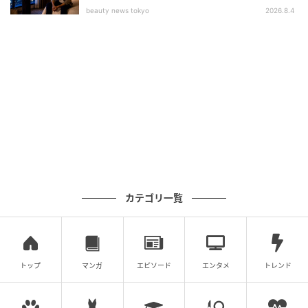
beauty news tokyo
2026.8.4
間学校に通うヨンレとジョンヒも偶然席を埋める形で
再会したのだ。
ヨンレは、ジェピルが自分を救ってくれた“ジャイアン
ト”だとすぐに気づき、ジョンヒも興味深げなまなざし
で彼を見つめた。
そして2人を見返すジェピルの視線が重なる。その瞬
間、3人の間に危うい空気が漂い、友情と愛情が交錯す
る三角関係の幕開けを告げた。
カテゴリ一覧
4. 名曲で彩られたアナログの感性
ドラマの没入感を一層高めたのは、1980年代の名曲た
ちであった。
トップ
マンガ
エピソード
エンタメ
トレンド
ヨンレがジェピルに一目惚れした瞬間、まるで揺れる