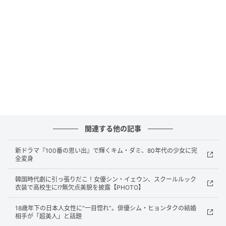
関連する他の記事
新ドラマ『100番の思い出』で輝くキム・ダミ、80年代の少女に完
全変身
韓国時代劇に引っ張りだこ！女優シン・イェウン、スクールルック
衣装で高校生に!?無欠点美貌を披露【PHOTO】
（写真＝韓国JTVBC）
18歳年下の日本人女性に“一目惚れ”。俳優シム・ヒョンタクの結婚
相手が「超美人」と話題