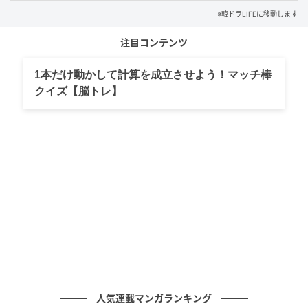
1. 1980年代の象徴的空間が呼び起こす“初恋の公式”
※韓ドラLIFEに移動します
バスガイド、音楽喫茶、映画館、制服での合コンな
注目コンテンツ
ど、1980年代を彩った空間と文化が背景として広が
る。
1本だけ動かして計算を成立させよう！マッチ棒
クイズ【脳トレ】
なかでも今は消えてしまった職業・バスガイドは、停
留所で乗客を迎えながら「オーライ！」と声を響か
せ、料金を受け取り、回数券を渡していた当時の光景
を鮮やかに蘇らせた。
ヨンレの姿は、あの時代のソウルの街を駆け抜けた若
者たちの活気とロマンをそのまま伝え、強い印象を残
した。
携帯電話も、メッセンジャーもなかった時代。昼間部
の生徒が夜間部の仲間に送った応援メモ、音楽喫茶で
のリクエスト曲、制服姿で臨んだ合コン、そんなアナ
人気連載マンガランキング