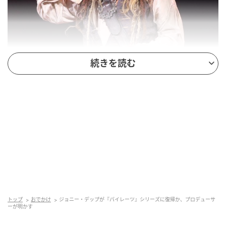
続きを読む
しかし過去5作品で主人公のジャック・スパロウを演じ
たジョニー・デップが、ジョニーは元妻アンバー・ハ
ードに対するDV疑惑が浮上したことを理由に同シリー
ズから外された。
『パイレーツ』シリーズはジョニー不在のなか6作目を
制作しようとしていたが、ここへ来て6作目にジョニー
がジャック・スパロウとして帰ってくる可能性が浮
上。『パイレーツ』シリーズの
プロデューサーであるジェリー・ブラッカイマーは実
トップ
おでかけ
ジョニー・デップが『パイレーツ』シリーズに復帰か、プロデューサ
ーが明かす
際にジョニーと話しているようで、Entertainment