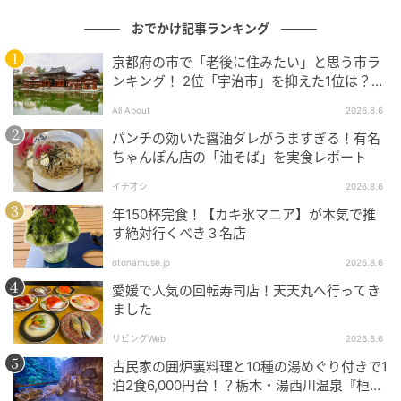
おでかけ記事ランキング
京都府の市で「老後に住みたい」と思う市ラ
ンキング！ 2位「宇治市」を抑えた1位は？
【2026年調査】
All About
2026.8.6
パンチの効いた醤油ダレがうますぎる！有名
ちゃんぽん店の「油そば」を実食レポート
イチオシ
2026.8.6
年150杯完食！【カキ氷マニア】が本気で推
す絶対行くべき３名店
otonamuse.jp
2026.8.6
愛媛で人気の回転寿司店！天天丸へ行ってき
ました
リビングWeb
2026.8.6
古民家の囲炉裏料理と10種の湯めぐり付きで1
泊2食6,000円台！？栃木・湯西川温泉『桓武