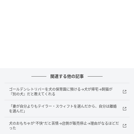
Weeklyのインタビューで「もし彼が役の脚本を気に入
ってくれれば、やってくれると思います。皆さんもご
存知の通り、脚本に書かれていることが全てですか
ら」と答えた。
長年シリーズを支えてきたジャック・スパロウという
キャラクターは、ジョニーの存在なくして語れないほ
ど象徴的な存在であり、彼の不在を惜しむ声は根強か
った。そのため、ジョニーが復帰する可能性が浮上し
た今回のニュースには、世界中のファンから喜びの声
関連する他の記事
が寄せられている。
ゴールデンレトリバーを犬の保育園に預ける→犬が帰宅→飼猫が
元記事で読む
『別の犬』だと教えてくれる
「妻が自分よりもテイラー・スウィフトを選んだから、自分は離婚
の記事をもっとみる
を選んだ」
犬のおもちゃが“不快”だと苦情→店側が販売停止→理由がなるほどだ
った