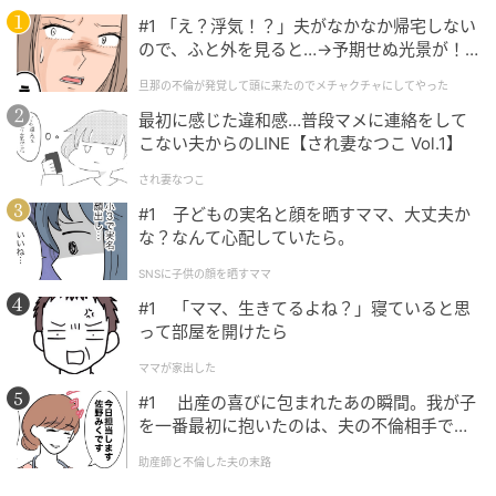
#1 「え？浮気！？」夫がなかなか帰宅しない
ので、ふと外を見ると…→予期せぬ光景が！
｜旦那の不倫が発覚して頭に来たのでメチャ
旦那の不倫が発覚して頭に来たのでメチャクチャにしてやった
クチャにしてやった
最初に感じた違和感…普段マメに連絡をして
こない夫からのLINE【され妻なつこ Vol.1】
され妻なつこ
#1 子どもの実名と顔を晒すママ、大丈夫か
な？なんて心配していたら。
SNSに子供の顔を晒すママ
#1 「ママ、生きてるよね？」寝ていると思
って部屋を開けたら
ママが家出した
#1 出産の喜びに包まれたあの瞬間。我が子
を一番最初に抱いたのは、夫の不倫相手でし
た。
助産師と不倫した夫の末路