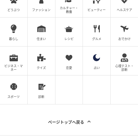
カルチャー・
どうぶつ
ファッション
ビューティー
ヘルスケア
教養
暮らし
住まい
レシピ
グルメ
おでかけ
ビジネス・マ
心理テスト・
クイズ
恋愛
占い
ネー
診断
スポーツ
診断
ページトップへ戻る