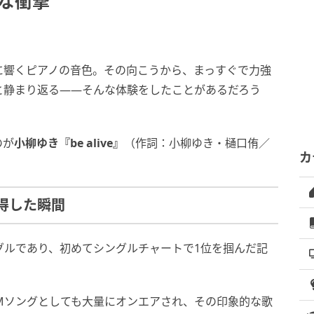
な衝撃”
に響くピアノの音色。その向こうから、まっすぐで力強
と静まり返る――そんな体験をしたことがあるだろう
のが
小柳ゆき『be alive』
（作詞：小柳ゆき・樋口侑／
カ
得した瞬間
シングルであり、初めてシングルチャートで1位を掴んだ記
のCMソングとしても大量にオンエアされ、その印象的な歌