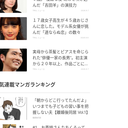
んだ「吉田羊」の演技力
TRILL ニュース
2026.8.7
１７歳女子高生が４５歳おじさ
んに恋した。モデル系女優が挑
んだ「道ならぬ恋」の数々
TRILL ニュース
2026.8.6
実母から茶髪とピアスを命じら
れた“俳優一家の長男”。初主演
から２０年以上、作品ごとに更
新する表情
TRILL ニュース
2026.8.7
気連載マンガランキング
「朝からどこ行ってたんだよ」
いつまでも子どもの習い事を把
握しない夫【離婚後同居 Vol.1】
離婚後同居
#1 お義姉さんたちくるって、