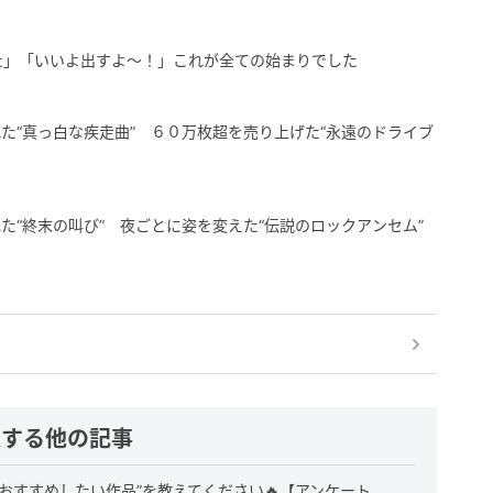
た」「いいよ出すよ〜！」これが全ての始まりでした
た“真っ白な疾走曲” ６０万枚超を売り上げた“永遠のドライブ
た“終末の叫び” 夜ごとに姿を変えた“伝説のロックアンセム”
連する他の記事
おすすめしたい作品”を教えてください🔥【アンケート