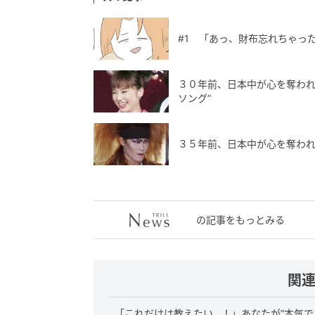
#1 「あっ、財布忘れちゃっ
３０年前、日本中が心を奪われ
ソング”
３５年前、日本中が心を奪われ
の記事をもっとみる
関
「これだけは教えたい…！」あなたが“本気で