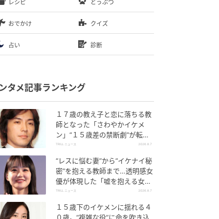
レシピ
どうぶつ
おでかけ
クイズ
占い
診断
ンタメ記事ランキング
１７歳の教え子と恋に落ちる教
師となった「さわやかイケメ
ン」“１５歳差の禁断劇”が転機
になった理由
TRILL ニュース
2026.8.7
“レスに悩む妻”から“イケナイ秘
密”を抱える教師まで…透明感女
優が体現した「嘘を抱える女」
たち
TRILL ニュース
2026.8.7
１５歳下のイケメンに揺れる４
０歳。“複雑な役”に命を吹き込