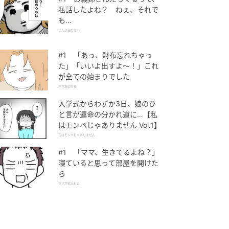
私話したよね？ ねぇ、それで
も…
ぜんぶ私のせい
#1 「あっ、財布忘れちゃっ
た」「いいよ出すよ〜！」これ
が全ての始まりでした
ママ友の財布
入学式からわずか3日、娘のひ
と言が運命の分かれ道に…【私
はモンペじゃありません Vol.1】
私はモンペじゃありません
#1 「ママ、生きてるよね？」
寝ていると思って部屋を開けた
ら
ママが家出した