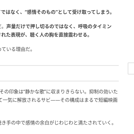
てではなく、“感情そのもの”として受け取ってしまう。
だ。
声量だけで押し切るのではなく、呼吸のタイミン
された表現が、聴く人の胸を直接震わせる。
めている理由だ。
が、その印象は“静かな歌”に収まりきらない。抑制の効いた
て一気に解放されるサビ――その構成はまるで短編映画
聴き手の中で感情の余白がじわじわと満たされていく。