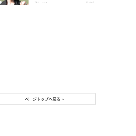
メン俳優
TRILL ニュース
2026.8.7
ページトップへ戻る