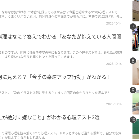
なかなか気づけない“本音”を探ってみませんか？今回ご紹介する3つの心理テストで
体や、うまくいかない原因、自分自身への不満までが明らかに。直感で選ぶだけで、今の
かもしれません。
2025.10.14
料理はなに？答えでわかる「あなたが抱えている人間関
るものですが、同時に悩みや不安の種にもなります。この心理テストでは、あなたが無意
し、より良いつながりを築くヒントを探っていきます。
2025.10.14
何に見える？「今季の幸運アップ行動」がわかる！
テスト。「次のイラストは何に見える？」４つの回答の中からひとつを選んで！
2025.10.14
たが絶対に嫌なこと」がわかる心理テスト3選
たの深層心理を読み解く3つの心理テスト。ドキッとするほど当たる診断で、自分でも気
と」が見えてくるかもしれません。