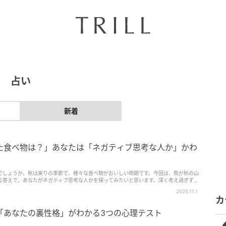
占い
新着
た食べ物は？」あなたは「ネガティブ思考な人か」かわ
でしょうか。秋は実りの季節で、様々な食べ物がおいしい時期です。今回は、熊が秋の山
る答えで、あなたがネガティブ思考な人かを探ってみたいと思います。深く考え過ぎず、
2025.11.1
カ
「あなたの裏性格」がわかる3つの心理テスト