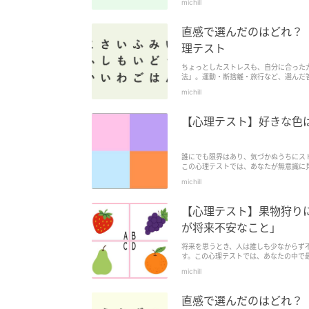
michill
直感で選んだのはどれ？
理テスト
ちょっとしたストレスも、自分に合った
法」。運動・断捨離・旅行など、選んだ
考にしてみて！
michill
【心理テスト】好きな色
誰にでも限界はあり、気づかぬうちにス
この心理テストでは、あなたが無意識に
michill
【心理テスト】果物狩り
が将来不安なこと」
将来を思うとき、人は誰しも少なからず
す。この心理テストでは、あなたの中で
michill
直感で選んだのはどれ？