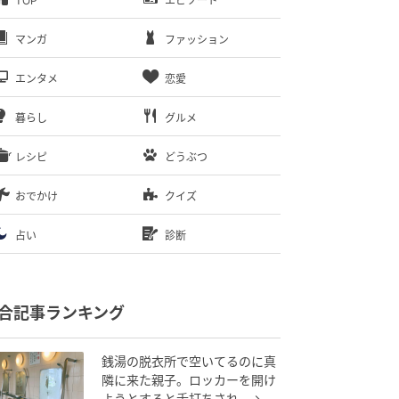
TOP
エピソード
マンガ
ファッション
エンタメ
恋愛
暮らし
グルメ
レシピ
どうぶつ
おでかけ
クイズ
占い
診断
合記事ランキング
銭湯の脱衣所で空いてるのに真
隣に来た親子。ロッカーを開け
ようとすると舌打ちされ…→直