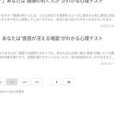
？」あなたは“融通の利く人か”がわかる心理テスト
いますか？融通の利く人とは、どんな状況でも物事をスムーズに進めるために適切に対応
にやり方や考えに固執してしまいすぎると、状況に振り回されやすくなるかもしれませ
されることなので、自分ではどちらのタイプか自覚しにくいのではないでしょうか。そこ
2025.10.8
心理テストで探ってみましょう。
」あなたは“直感が冴える場面”がわかる心理テスト
ありませんか？理屈では説明できなくても、あなたの心の奥に眠る“直感”が働いている瞬
係の判断を助けたり、危険を避けるサインになったり、思わぬ成功のきっかけを与えてく
場面で直感が冴えやすいのでしょうか？そこで今回は、あなたは“直感が冴える場面”を心
2025.10.7
30
231
232
233
3911〜3927件表示