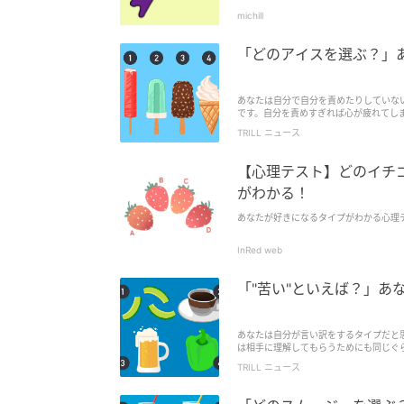
michill
「どのアイスを選ぶ？」あ
あなたは自分で自分を責めたりしていな
です。自分を責めすぎれば心が疲れてし
う。そこで今回は、あなたは“自分を責め
TRILL ニュース
【心理テスト】どのイチ
がわかる！
あなたが好きになるタイプがわかる心理
InRed web
「"苦い"といえば？」あ
あなたは自分が言い訳をするタイプだと
は相手に理解してもらうためにも同じぐ
嫌うのは同じくらい相手への敬意を欠く
TRILL ニュース
ょう。そこで今回は、あなたは言い訳す