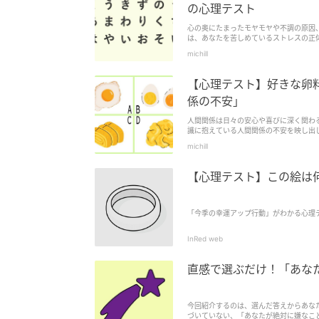
の心理テスト
心の奥にたまったモヤモヤや不調の原因、
は、あなたを苦しめているストレスの正
あなたの心の状態がスッキリ整理できる
michill
【心理テスト】好きな卵
係の不安」
人間関係は日々の安心や喜びに深く関わ
識に抱えている人間関係の不安を映し出
michill
【心理テスト】この絵は
「今季の幸運アップ行動」がわかる心理
InRed web
直感で選ぶだけ！「あな
今回紹介するのは、選んだ答えからあな
づいていない、「あなたが絶対に嫌なこ