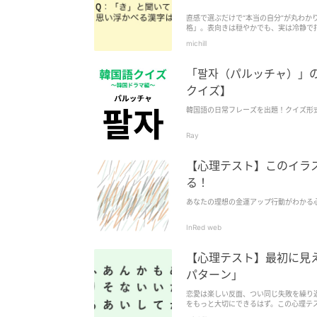
直感で選ぶだけで“本当の自分”が丸わか
格」。表向きは穏やかでも、実は冷静で
分”をのぞいてみて！
michill
「팔자（パルッチャ）」の
クイズ】
韓国語の日常フレーズを出題！クイズ形
Ray
【心理テスト】このイラ
る！
あなたの理想の金運アップ行動がわかる
InRed web
【心理テスト】最初に見
パターン」
恋愛は楽しい反面、つい同じ失敗を繰り
をもっと大切にできるはず。この心理テ