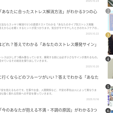
2025.10.23
「あなたに合ったストレス解消方法」がわかる3つの心
方法ならスッキリ解消♡3つの直感テストでわかる「あなたのタイプ別ストレス発散
答えから心を軽くするヒントが見つかります。気分がモヤモヤしたときのセルフケアの参
2025.10.22
はどれ？答えでわかる「あなたのストレス爆発サイン」
トレスは少しずつ積み重なっています。爆発する前には必ず小さなサインが表れるもの。
見せているその前兆を探り出していきます。
2025.10.20
に行くならどのフルーツがいい？答えでわかる「あなた
不安を抱えるものです。仕事やお金、人間関係など、不安の矛先は人によって異なりま
最も強く表れる将来への不安を探っていきます。
2025.10.16
「今のあなたが抱える不満・不調の原因」がわかる3つ