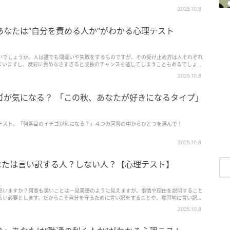
2025.10.8
なたは“自分を責める人か”がわかる心理テスト
いでしょうか。人は誰でも間違いや失敗をするものですが、その受け止め方は人それぞれ
まいますし、反対に責めなさすぎると成長のチャンスを逃してしまうこともあるでしょ
る人か”を心理テストで探ってみましょう。
2025.10.8
ゴが気になる？ 「この秋、あなたが好きになるタイプ」
テスト。「何番目のイチゴが気になる？」４つの回答の中からひとつを選んで！
2025.10.8
なたは言い訳する人？しない人？【心理テスト】
思いますか？何事も潔いことは一見美徳のように見えますが、事情や理由を説明すること
らい必要とします。だからこそ自分を守るために言い訳をすることや、意固地に言い訳を
ことになるかもしれません。言い訳をするかしないかには、どちらも良し悪しがあるでし
2025.10.8
る人？それともしない人か？を心理テストで探ってみましょう。