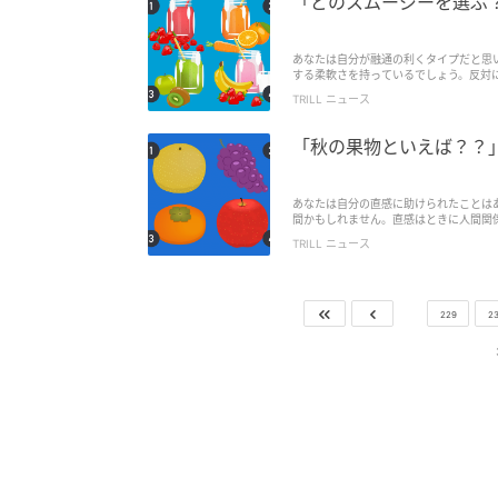
「どのスムージーを選ぶ
あなたは自分が融通の利くタイプだと思
する柔軟さを持っているでしょう。反対
ん。融通が利くかどうかは周りから判断
TRILL ニュース
で今回は、あなたは“融通の利く人か”を
「秋の果物といえば？？
あなたは自分の直感に助けられたことは
間かもしれません。直感はときに人間関
れたりもします。では、あなたはどんな
TRILL ニュース
理テストで探ってみましょう。
229
2