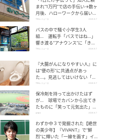
まれ“1万円”で店の手伝い→数ヶ
月後、ハローワークから届いた
電話に50代女性が“青ざめたワ
TRILL ニュース
2026.8.7
ケ”
バスの中で騒ぐ小学生3人
組… 運転手「バスではね…」
響き渡る“アナウンス”に「きっ
といい経験になった」
TRILL ニュース
2026.8.7
『大腸がんになりやすい人』に
は“便の形”に共通点があっ
た…。見逃してはいけない「危
険なサイン」とは？【医師が解
TRILL ニュース
2026.8.7
説】
保冷剤を持って出かけたはず
が… 球場でカバンから出てき
たものに「笑って元気出た」
「そんなことある？」の声
grape
2026.8.7
わずか中３で発掘された【絶世
の美少年】『VIVANT』で“鮮
烈”に輝いた「一線を画す」イケ