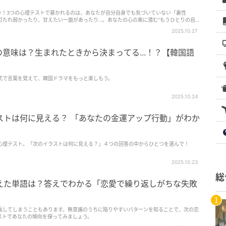
り！3つの心理テストで暴かれるのは、あなたが自分自身でも気づいていない「裏性
打たれ弱かったり、甘えたい一面があったり…。あなたの心の奥に潜む“もうひとりの自
2025.10.27
意味は？生まれたときから決まってる...！？【韓国語
式で言葉を覚えて、韓国ドラマをもっと楽しもう。
2025.10.24
ストは何に見える？ 「あなたの金運アップ行動」がわか
心理テスト。「次のイラストは何に見える？」４つの回答の中からひとつを選んで！
2025.10.23
総
えた単語は？答えでわかる「恋愛で繰り返しがちな失敗
返してしまうこともあります。無意識のうちに陥りやすいパターンを知ることで、次の恋
ストであなたの傾向を探ってみましょう。