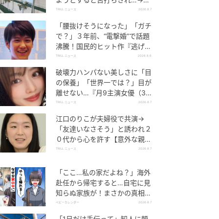
後、娘の放った“純粋な一言”に
TRILL ニュース
2026.8.7
「心の中で拍手」
「腰抜けそうになった」「ガチ
で？」３年前、“電撃婚”で話題
沸騰！国民的ヒット作『逃げ
恥』で異彩放った【国宝級イケ
TRILL ニュース
2026.8.6
メン】
破壊力ハンパない美しさに「目
の保養」「世界一では？」目が
離せない…『月9主演女優（34
歳）』“極上”美ショットがすご
TRILL ニュース
2026.8.7
い
江口のりこが夫婦役で共演→
「友達いなさそう」と誘われ２
０代から心を許す【意外な親友
芸人】とは？
TRILL ニュース
2026.8.7
「ここ…私の家だよね？」海外
赴任から帰宅すると…自宅に見
知らぬ家族が！まさかの真相と
は！？
ベビーカレンダー
2026.8.7
「1日だけ手伝って」知人に頼