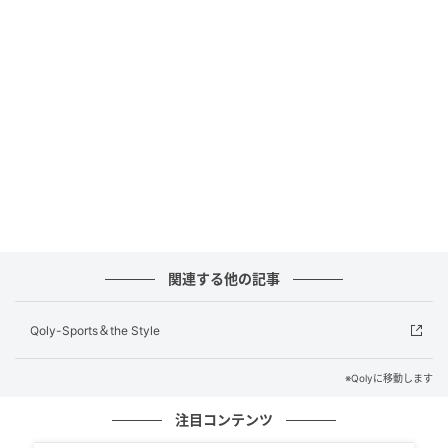
元記事で読む
次の記事
Jリーグ、今年も「アカデミーマッチ」でU-15
選抜がリヴァプールU15と対戦！7月24日と26
日に開催…チケットは『110円』
の記事をもっとみる
関連する他の記事
Qoly-Sports＆the Style
※Qolyに移動します
注目コンテンツ