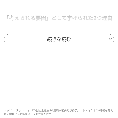
「考えられる要因」として挙げられた2つ理由
大谷が今季中5日以内の間隔で登板したのは1度のみで
続きを読む
あり、今回は休養を優先して間隔を空けるための措置
とみられる。地元紙「カリフォルニア・ポスト」のジ
ャック・ハリス記者は「考えられる要因」として2つ言
及。1つは左膝の状態について「プレーは可能」としつ
つ、「投手としての休養をさらに数日多く与えられる
可能性がある」と言及した。
地元メディア「ドジャース・ネーション」のネルソ
ン・エスピナル記者も「これにより金曜日の試合では
より深いイニングまで投げられる可能性がある」と前
向きに捉えている。
トップ
スポーツ
「球団史上最長の7連続水曜先発が終了」山本・佐々木の6連続も超え
た大谷翔平が登板をスライドさせた理由