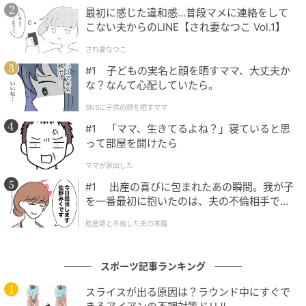
最初に感じた違和感…普段マメに連絡をして
こない夫からのLINE【され妻なつこ Vol.1】
され妻なつこ
#1 子どもの実名と顔を晒すママ、大丈夫か
な？なんて心配していたら。
SNSに子供の顔を晒すママ
#1 「ママ、生きてるよね？」寝ていると思
って部屋を開けたら
ママが家出した
#1 出産の喜びに包まれたあの瞬間。我が子
を一番最初に抱いたのは、夫の不倫相手でし
た。
助産師と不倫した夫の末路
スポーツ記事ランキング
スライスが出る原因は？ラウンド中にすぐで