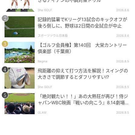
きるアイアンの不調対策ドリル
She GOLF
2026.8.6
記録的猛暑でKリーグ13試合のキックオフが
後ろ倒しに、野球は2日間の全試合が中止
スポーツソウル日本版
2026.8.6
【ゴルフ会員権】第140回 大栄カントリー
俱楽部（千葉県）
Regina
2026.8.5
飛距離の抑えて打つ方法を解説！スイングの
大きさで調節するとダフリやすい⁉
She GOLF
2026.8.5
「絶対観たい！！」あの大熱狂が再び！侍ジ
ャパンWBC映画『戦いの向こう』8.14劇場公
開！
GLAM
2026.8.5