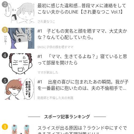
最初に感じた違和感…普段マメに連絡をして
こない夫からのLINE【され妻なつこ Vol.1】
され妻なつこ
#1 子どもの実名と顔を晒すママ、大丈夫か
な？なんて心配していたら。
SNSに子供の顔を晒すママ
#1 「ママ、生きてるよね？」寝ていると思
って部屋を開けたら
ママが家出した
#1 出産の喜びに包まれたあの瞬間。我が子
を一番最初に抱いたのは、夫の不倫相手でし
た。
助産師と不倫した夫の末路
スポーツ記事ランキング
スライスが出る原因は？ラウンド中にすぐで