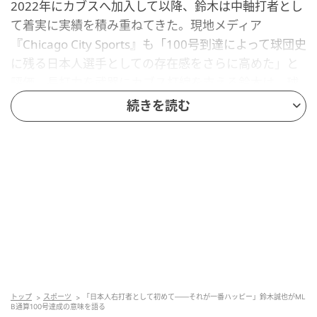
2022年にカブスへ加入して以降、鈴木は中軸打者とし
て着実に実績を積み重ねてきた。現地メディア
『Chicago City Sports』も「100号到達によって球団史
に残る日本人選手としての存在感をさらに高めた」と
評価。長打力を武器にカブス打線を支える鈴木は、球
団を代表する日本人選手へと成長を遂げている。
続きを読む
「自分にもできると思ってほしい」鈴木の後輩
への言葉
試合後に鈴木は松井、イチロー、大谷に続く偉業につ
いて問われると「彼らはみんな野球界のレジェンド。
自分はまだそのレベルにはまったく達していない」と
語ったという。一方で、「日本人右打者として初めて
100本塁打に到達できたことには大きな意味がある」
トップ
スポーツ
「日本人右打者として初めて——それが一番ハッピー」鈴木誠也がML
とも語り、「これから日本から挑戦する右打者にとっ
B通算100号達成の意味を語る