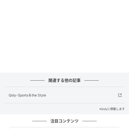
て目標になればうれしい。『自分にもできる』と思っ
てもらえることが一番うれしい」と後輩たちへの思い
を明かした。
さらに鈴木は「自分の打ちたいところに正確に打てる
ようになった」と語り、「試合ごと、打席ごとに細か
い調整をし、打撃コーチとコミュニケーションを取る
ことが、役に立っていると思う」と好調維持に向けた
手応えを掴んでいるようだった。
元記事で読む
関連する他の記事
次の記事
Qoly-Sports＆the Style
「今季MLB最多タイの4個」今永昇太のけん制
がMLBで際立つ特殊な武器である理由
※Qolyに移動します
注目コンテンツ
の記事をもっとみる