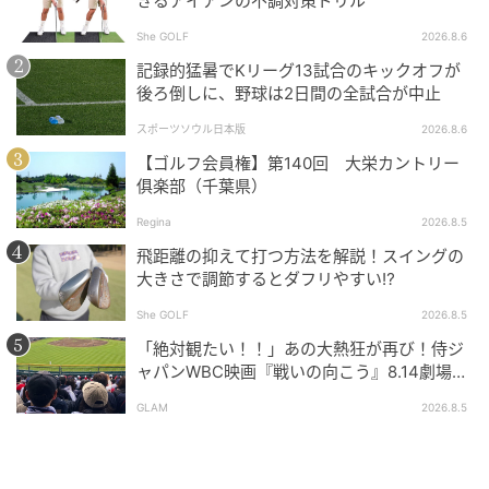
きるアイアンの不調対策ドリル
She GOLF
2026.8.6
記録的猛暑でKリーグ13試合のキックオフが
後ろ倒しに、野球は2日間の全試合が中止
スポーツソウル日本版
2026.8.6
【ゴルフ会員権】第140回 大栄カントリー
俱楽部（千葉県）
Regina
2026.8.5
飛距離の抑えて打つ方法を解説！スイングの
大きさで調節するとダフリやすい⁉
She GOLF
2026.8.5
「絶対観たい！！」あの大熱狂が再び！侍ジ
ャパンWBC映画『戦いの向こう』8.14劇場公
開！
GLAM
2026.8.5