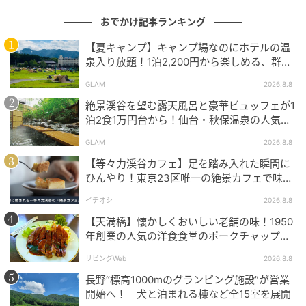
おでかけ記事ランキング
【夏キャンプ】キャンプ場なのにホテルの温
泉入り放題！1泊2,200円から楽しめる、群馬
『サンバードキャンプガーデン』
GLAM
2026.8.8
出典：リビングえひめWeb
絶景渓谷を望む露天風呂と豪華ビュッフェが1
泊2食1万円台から！仙台・秋保温泉の人気コ
茄子とベーコンモッツァレラのトマトパスタ（1,408
スパ宿『秋保グランドホテル』
円） 夫が注文したのはPremium和牛ハンバーグ 、そ
GLAM
2026.8.8
れにライス・サラダセット。 シングルは90gと小ぶり
【等々力渓谷カフェ】足を踏み入れた瞬間に
ひんやり！東京23区唯一の絶景カフェで味わ
なので、今回はダブルを注文しました。肉汁たっぷり
える本格コーヒー
でジューシー。和牛のうま味をしっかり感じられるハ
イチオシ
2026.8.8
ンバーグでした。
【天満橋】懐かしくおいしい老舗の味！1950
年創業の人気の洋食食堂のポークチャップ！
「グリル ABC」
リビングWeb
2026.8.8
長野“標高1000mのグランピング施設”が営業
開始へ！ 犬と泊まれる棟など全15室を展開