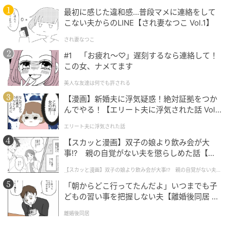
最初に感じた違和感…普段マメに連絡をして
さっそく注文したメニューをご紹介します。 私は茄子
こない夫からのLINE【され妻なつこ Vol.1】
とベーコンモッツァレラのトマトパスタを注文。 パス
され妻なつこ
タの仕上げにはお好みでスタッフの方がテーブルでチ
#1 「お疲れ〜♡」遅刻するなら連絡して！
ーズを削ってかけてくださいました。目の前で仕上げ
この女、ナメてます
てもらえるライブ感もあり、食べる前からワクワク。
美人な友達は何でも許される
器もとっても素敵です。もちもち食感の生パスタはト
【漫画】新婚夫に浮気疑惑！絶対証拠をつか
マトソースともよく絡み、チーズの豊かな香りが加わ
んでやる！【エリート夫に浮気された話 Vol.
ることで、より一層おいしくいただけました。
1】
エリート夫に浮気された話
【スカッと漫画】双子の娘より飲み会が大
事!? 親の自覚がない夫を懲らしめた話【第1
話】
【スカッと漫画】双子の娘より飲み会が大事!? 親の自覚がない夫を
懲らしめた話
「朝からどこ行ってたんだよ」いつまでも子
どもの習い事を把握しない夫【離婚後同居 Vo
l.1】
離婚後同居