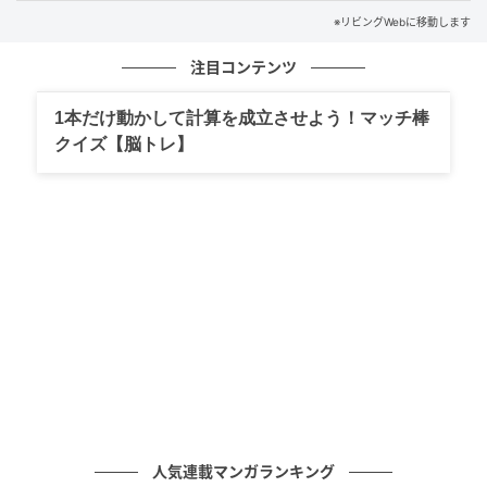
す。
※リビングWebに移動します
注目コンテンツ
1本だけ動かして計算を成立させよう！マッチ棒
クイズ【脳トレ】
出典：リビングえひめWeb
人気連載マンガランキング
和牛ハンバーグと生パスタを注文