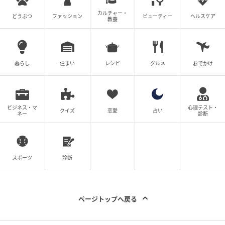
カルチャー・
どうぶつ
ファッション
ビューティー
ヘルスケア
教養
暮らし
住まい
レシピ
グルメ
おでかけ
ビジネス・マ
心理テスト・
クイズ
恋愛
占い
ネー
診断
スポーツ
診断
出典：リビングえひめWeb
ライス・サラダセット（スープ付き）のサラダとスー
ページトップへ戻る
プ（418円） 子どもはキッズメニューの中から選びま