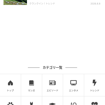
クランクイン！トレンド
2026.8.8
出典：リビングえひめWeb
Premium和牛ハンバーグ Double（90g×2・180g）
カテゴリ一覧
（1,628円）
トップ
マンガ
エピソード
エンタメ
トレンド