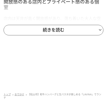
開放感のある店内とプライベート感のある個
室
店内は天井が高く開放感があり、落ち着いた大人な空
間。ランチタイムは多くのお客さんでにぎわっていま
続きを読む
した。それぞれが会話を楽しみながら食事をしており
活気がある印象でした。
子連れで配慮していただけたのか、私たちは個室に案
内していただきました。その個室がラグジュアリーな
雰囲気だったので驚きましたが、プライベート感のあ
る落ち着いた空間で周りを気にせずゆっくり過ごせて
とても良かったです。
トップ
おでかけ
【松山市】和牛ハンバーグと生パスタが楽しめる「LAVINA」でラン
チ