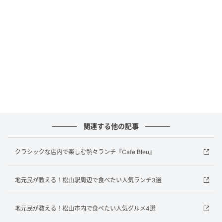
出典：リビングえひめWeb
関連する他の記事
店内の少し離れた奥の個室にはなんとキッズスペース
までありました。近くを通ると小さなお子さんやお母
クラシックな店内で楽しむ熱々ランチ『Cafe Bleu』
さん達のにぎやかな声が聞こえており、小さなお子さ
ん連れでも利用しやすそうな印象。店員さんに確認し
地元民が教える！松山駅周辺で食べたい人気ランチ3選
たところ、予約をしていなくても空いていれば利用で
きるが、人気なので、埋まっていることが多いとのこ
地元民が教える！松山市内で食べたい人気グルメ4選
とでした。利用したい方は事前の予約がおすすめで