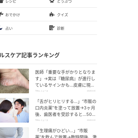
レシピ
どうぶつ
おでかけ
クイズ
占い
診断
ルスケア記事ランキング
医師「重要な手がかりとなりま
す」→実は『糖尿病』が進行し
ているサインかも…皮膚に現れ
る“3つの危険な変化”
TRILL ニュース
2026.8.6
「舌がヒリヒリする…」“市販の
口内炎薬”を塗って放置→3ヶ月
後、歯医者を受診すると…50代
男性に告げられた“恐ろしい診
TRILL ニュース
2026.8.6
断”
「生理痛がひどい…」“市販
薬”を飲んで放置→数時間後、激