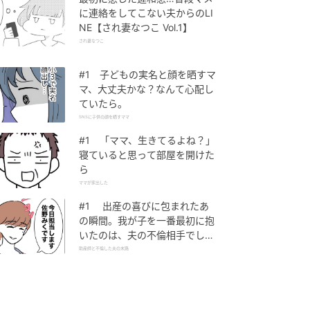
に連絡をしてこない夫からのLI
NE【され妻なつこ Vol.1】
され妻なつこ
#1 子どもの実名と顔を晒すマ
マ、大丈夫かな？なんて心配し
ていたら。
SNSに子供の顔を晒すママ
#1 「ママ、生きてるよね？」
寝ていると思って部屋を開けた
ら
ママが家出した
#1 出産の喜びに包まれたあ
の瞬間。我が子を一番最初に抱
いたのは、夫の不倫相手でし
た。
助産師と不倫した夫の末路