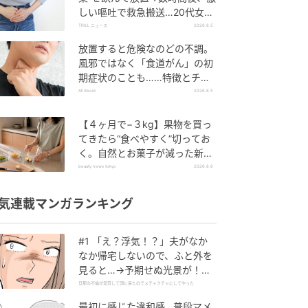
しい嘔吐で救急搬送…20代女性
を待ち受けていた“恐ろしい病
TRILL ニュース
2026.8.5
名”とは？
放置すると危険なのどの不調。
風邪ではなく「食道がん」の初
期症状のことも……特徴とチェ
ックポイント
All About
2026.8.5
【４ヶ月で−３kg】果物を買っ
てきたら“食べやすく”切ってお
く。自然とお菓子が減った新習
慣
beauty news tokyo
2026.8.6
気連載マンガランキング
#1 「え？浮気！？」夫がなか
なか帰宅しないので、ふと外を
見ると…→予期せぬ光景が！｜
旦那の不倫が発覚して頭に来た
旦那の不倫が発覚して頭に来たのでメチャクチャにしてやった
のでメチャクチャにしてやった
最初に感じた違和感…普段マメ