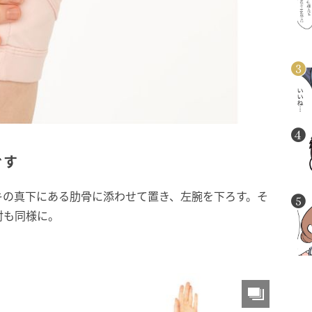
ぐす
キの真下にある肋骨に添わせて置き、左腕を下ろす。そ
対も同様に。