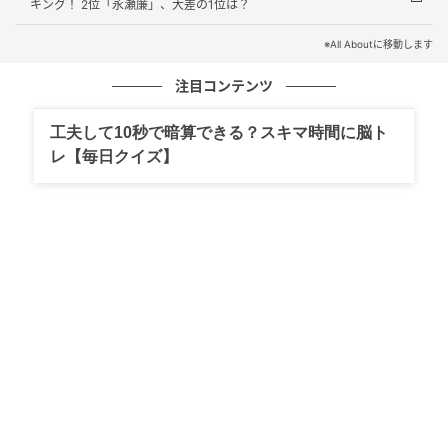
手は、驚くほど色白で指の関節が美しく、まさに芸術
キング！ 2位「永瀬廉」、大差の1位は？
品のような気品にあふれています。知性とエレガント
※All Aboutに移動します
さを象徴するその美しい手元に、絶大な支持が集まり
ました。
注目コンテンツ
工夫して10秒で暗算できる？スキマ時間に脳ト
レ【毎日クイズ】
回答者コメント
「ドラマでアップで映った時に、美しいと思ったか
ら」（20代女性／大阪府）
「色白で透明感があるイメージだから」（30代女性／
東京都）
「指が細く、上品な印象の手だから」（40代女性／島
根県）