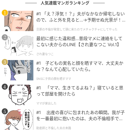
人気連載マンガランキング
※回答者からのコメントは原文ママです
#1 「え？浮気！？」夫がなかなか帰宅しない
※記事内容は執筆時点のものです。最新の内容をご確
ので、ふと外を見ると…→予期せぬ光景が！
認ください
｜旦那の不倫が発覚して頭に来たのでメチャ
旦那の不倫が発覚して頭に来たのでメチャクチャにしてやった
クチャにしてやった
最初に感じた違和感…普段マメに連絡をして
文：坂上 恵
こない夫からのLINE【され妻なつこ Vol.1】
元記事で読む
され妻なつこ
#1 子どもの実名と顔を晒すママ、大丈夫か
次の記事
な？なんて心配していたら。
【夏ドラ厳選】『VIVANT』『GTO』だけじゃ
SNSに子供の顔を晒すママ
ない！ 寺西拓人主演作など、“絶対見るべ
#1 「ママ、生きてるよね？」寝ていると思
き”4本を徹底解説
って部屋を開けたら
の記事をもっとみる
ママが家出した
#1 出産の喜びに包まれたあの瞬間。我が子
を一番最初に抱いたのは、夫の不倫相手でし
た。
助産師と不倫した夫の末路