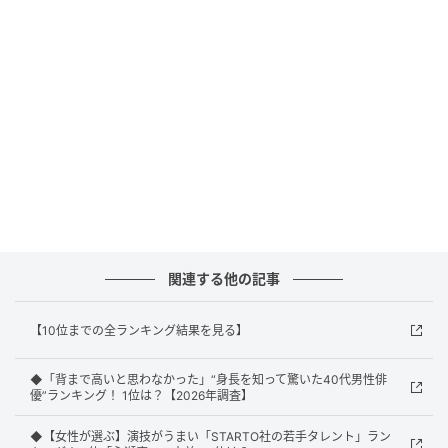
性／青森県）
「手が映った時に滑らかな手だなと思ったから。肌荒
れもなく、すべすべしていそう」（30代女性／東京
都）
1位：ディーン・フジオカ／66票
関連する他の記事
激戦を制して見事1位に輝いたのは、福島県出身のディ
ーン・フジオカさんです！アジア圏を中心にグローバ
【10位までの全ランキング結果を見る】
ルに活躍するマルチリンガルであり、近年はドラマ
『LOVED ONE』（フジテレビ系）やホラー映画『オラ
◆「背まで高いと思わなかった」“身長を知って驚いた40代男性俳
ン・イカン』で主演を務めるなど精力的な活動が続い
優”ランキング！ 1位は？【2026年調査】
ています。アーティストとしてピアノやギターを奏でる
◆【女性が選ぶ】演技がうまい「STARTO社の若手タレント」ラン