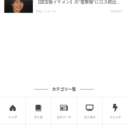
【国宝級イケメン】の“電撃婚”にロス続出！
興収“９５億超え”シリーズで輝いた逸材
TRILL ニュース
2026.8.5
カテゴリ一覧
トップ
マンガ
エピソード
エンタメ
トレンド