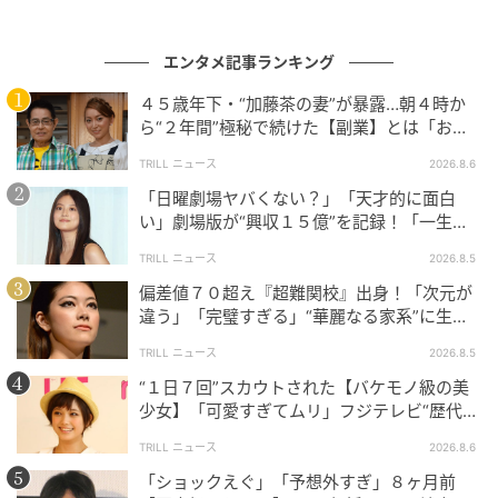
エンタメ記事ランキング
４５歳年下・“加藤茶の妻”が暴露…朝４時か
ら“２年間”極秘で続けた【副業】とは「お金
を稼ぐのって大変」
TRILL ニュース
2026.8.6
「日曜劇場ヤバくない？」「天才的に面白
い」劇場版が“興収１５億”を記録！「一生言
い続ける」放送後も続く“切望の声”
TRILL ニュース
2026.8.5
偏差値７０超え『超難関校』出身！「次元が
違う」「完璧すぎる」“華麗なる家系”に生ま
れた【規格外の逸材】
TRILL ニュース
2026.8.5
“１日７回”スカウトされた【バケモノ級の美
少女】「可愛すぎてムリ」フジテレビ“歴代N
o.1作”で輝いた『美人女優』
TRILL ニュース
2026.8.6
「ショックえぐ」「予想外すぎ」８ヶ月前