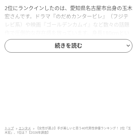
2位にランクインしたのは、愛知県名古屋市出身の玉木
宏さんです。ドラマ『のだめカンタービレ』（フジテ
レビ系）や映画『ゴールデンカムイ』など数々の話題
作で圧倒的な存在感を放っています。身長180cmとい
う抜群のスタイルにふさわしく、彼の「手」も非常に
続きを読む
大きくて男らしい骨格をしています。それでいて指先
がすっと長くしなやかなため、大人の色気と気品を同
時に醸し出しており、多くの女性を魅了しています。
回答者コメント
「色白のきれいな手をしていた記憶があるので」（40
代女性／兵庫県）
トップ
エンタメ
【女性が選ぶ】手が美しいと思う40代男性俳優ランキング！ 2位「玉
木宏」、1位は？【2026年調査】
「適度に男らしい指できれいだと思います」（50代女