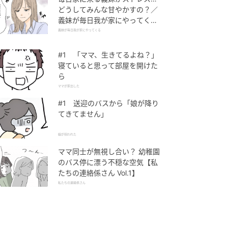
どうしてみんな甘やかすの？／
義妹が毎日我が家にやってくる
（1）【義父母がシンドイんで
義妹が毎日我が家にやってくる
す！ まんが】
#1 「ママ、生きてるよね？」
寝ていると思って部屋を開けた
ら
ママが家出した
#1 送迎のバスから「娘が降り
てきてません」
娘が拐われた
ママ同士が無視し合い？ 幼稚園
のバス停に漂う不穏な空気【私
たちの連絡係さん Vol.1】
私たちの連絡係さん