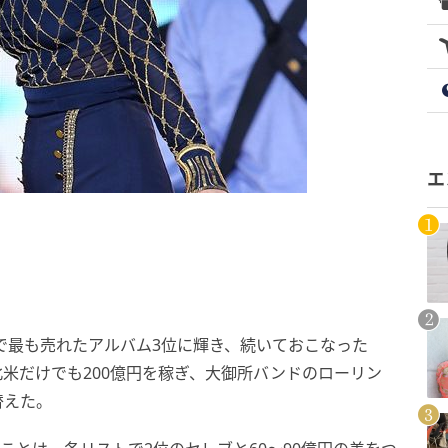
エ
カで最も売れたアルバム3位に輝き、続いておこなった
。北米だけでも200億円を稼ぎ、大御所バンドのローリン
替えた。