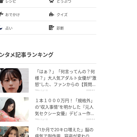
レシピ
どうぶつ
おでかけ
クイズ
占い
診断
ンタメ記事ランキング
「はぁ？」「何言ってんの？何
様？」大人気アダルト女優が“激
怒”した、ファンからの【質問】
とは
TRILL ニュース
2026.8.5
１本１０００万円！「規格外」
の“収入事情”を明かした『元人
気セクシー女優』デビュー作
が“１０万本”を記録した逸材
TRILL ニュース
2026.8.4
「1か月で20キロ増えた」脳の
病気で副作用…容姿が変わり