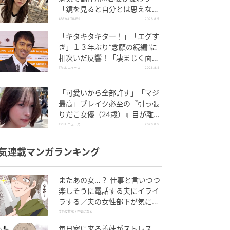
「鏡を見ると自分とは思えなか
った」壮絶な闘病生活明かす
ABEMA TIMES
2026.8.5
「キタキタキター！」「エグす
ぎ」１３年ぶり“念願の続編”に
相次いだ反響！「凄まじく面白
い」“賞 総なめ”『伝説級ドラ
TRILL ニュース
2026.8.4
マ』
「可愛いから全部許す」「マジ
最高」ブレイク必至の『引っ張
りだこ女優（24歳）』目が離せ
ない“圧巻ショット”に「か、か
TRILL ニュース
2026.8.5
わいい」
気連載マンガランキング
またあの女…？ 仕事と言いつつ
楽しそうに電話する夫にイライ
ラする／夫の女性部下が気にな
る（1）【夫婦の危機 まんが】
夫の女性部下が気になる
毎日家に来る義妹がストレス…