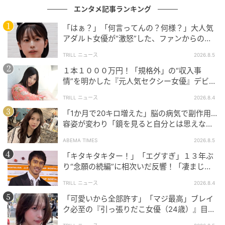
エンタメ記事ランキング
「はぁ？」「何言ってんの？何様？」大人気
アダルト女優が“激怒”した、ファンからの
【質問】とは
TRILL ニュース
2026.8.5
１本１０００万円！「規格外」の“収入事
情”を明かした『元人気セクシー女優』デビュ
ー作が“１０万本”を記録した逸材
TRILL ニュース
2026.8.4
「1か月で20キロ増えた」脳の病気で副作用…
容姿が変わり「鏡を見ると自分とは思えなか
った」壮絶な闘病生活明かす
ABEMA TIMES
2026.8.5
「キタキタキター！」「エグすぎ」１３年ぶ
り“念願の続編”に相次いだ反響！「凄まじく
面白い」“賞 総なめ”『伝説級ドラマ』
TRILL ニュース
2026.8.4
「可愛いから全部許す」「マジ最高」ブレイ
ク必至の『引っ張りだこ女優（24歳）』目が
離せない“圧巻ショット”に「か、かわいい」