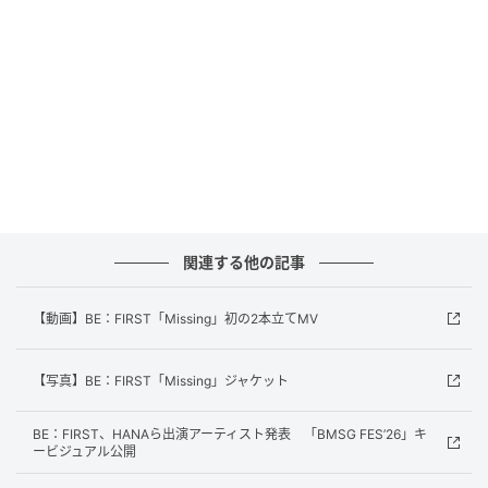
レビ系）への出演も決まっている。
BE：FIRSTシングル「Missing」は発売中。
関連する他の記事
【動画】BE：FIRST「Missing」初の2本立てMV
【写真】BE：FIRST「Missing」ジャケット
BE：FIRST「Missing ‐Dance Practice‐」
BE：FIRST、HANAら出演アーティスト発表 「BMSG FES’26」キ
元記事で読む
ービジュアル公開