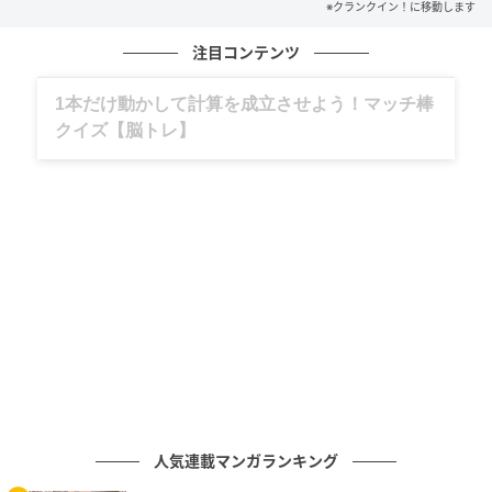
次の記事
※クランクイン！に移動します
『スパイダーマン：ブランド・ニュー・デ
注目コンテンツ
イ』IMAX上映決定！ 公開初日にIMAX限定
日本最速上映も
グルメ、ギャグ、子育て、旅行記……全部、読
めます。
の記事をもっとみる
人気連載マンガランキング