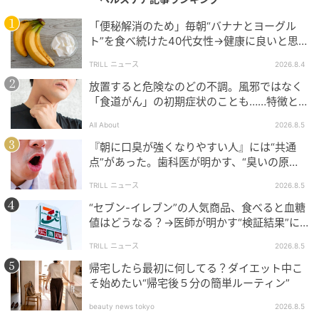
「便秘解消のため」毎朝“バナナとヨーグル
ト”を食べ続けた40代女性→健康に良いと思
いきや…ある日、女性に起こった“異変”
TRILL ニュース
2026.8.4
最初に使ってみたのが
「スリムウォーク EX+ メディカ
放置すると危険なのどの不調。風邪ではなく
ルリンパレギンス」
です。同じ「メディカルリンパシ
「食道がん」の初期症状のことも……特徴と
リーズ」では、レギンスのほかにストッキング、ハイ
チェックポイント
All About
2026.8.5
ソックス、ショート、ロングタイプも販売されていま
『朝に口臭が強くなりやすい人』には“共通
す。
点”があった。歯科医が明かす、“臭いの原
因”と知られざる“正しいケア方法”とは？
TRILL ニュース
2026.8.5
“セブン-イレブン”の人気商品、食べると血糖
値はどうなる？→医師が明かす“検証結果”に
「優秀コンビニ食」「参考になります」
TRILL ニュース
2026.8.5
帰宅したら最初に何してる？ダイエット中こ
そ始めたい“帰宅後５分の簡単ルーティン”
beauty news tokyo
2026.8.5