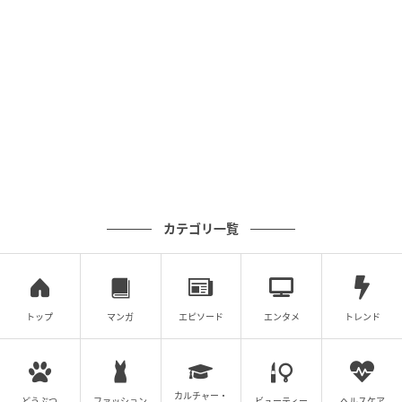
こちらは、リンパの流れと血行を促進し、むくみを改
善する高い着圧値と段階圧力設計の「一般医療機器」
となっています。従来の「スリムウォーク」シリーズ
よりも、さらに脚の悩み度が高いターゲット層に向け
たラインのようです。
カテゴリ一覧
トップ
マンガ
エピソード
エンタメ
トレンド
カルチャー・
どうぶつ
ファッション
ビューティー
ヘルスケア