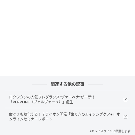
に過ごせました！
正直今まで夏は着圧ソックスなど履かなかったのです
が、現在はすっかり「夏の着圧ソックス推奨派」で
す。
本日は、一般医療機器である
「スリムウォーク EX+ メ
ディカルリンパレギンス」
、接触冷感糸を使用した
「スリムウォーク 美脚ロング 夏限定クール」
、足裏ケ
関連する他の記事
アもできる
「スリムウォーク 金曜日のリセットリフ
レ」
の3足をご紹介していきたいと思います！
ロクシタンの人気フレグランス“ヴァーベナ”が一新！
「VERVEINE（ヴェルヴェーヌ）」誕生
歯ぐきも糖化する！？ライオン開催「歯ぐきのエイジングケア※」オ
「スリムウォーク」とは？
ンラインセミナーレポート
※キレイスタイルに移動します