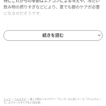
特にこれからの季節はエアコンによる冷えや、冷たい
飲み物の摂りすぎなどにより、夏でも脚のケアが必要
になるのだそうです。
特に女性は男性に比べて筋肉量が少なく熱を生み出し
続きを読む
にくいことや、女性ホルモンの影響により、体が冷え
がち。涼しいオフィスなどで長時間過ごすと、足元が
冷えてしまうという「冷房冷え」を感じる女性も多い
ですよね。
先日、そんな夏の脚ケアとして、ピップ株式会社の人
気着圧レッグウェア
「スリムウォーク」
の異なるシリ
ーズを3足ゲットし、シーンによって使い分けているの
トップ
ヘルスケア
夏こそ脚スッキリケア！「ピップ」大人気シリーズ「スリムウォー
ですが、ほど良い圧迫感で気持ち良く、スッキリ快適
ク」よりクールタイプなど3足比較