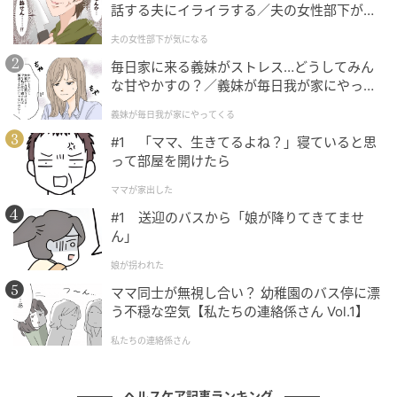
リとサポートしてくれます。シーンに合わせて適切な
話する夫にイライラする／夫の女性部下が気
着圧ソックスを取り入れるのがポイントというわけで
になる（1）【夫婦の危機 まんが】
夫の女性部下が気になる
す。
毎日家に来る義妹がストレス…どうしてみん
な甘やかすの？／義妹が毎日我が家にやって
くる（1）【義父母がシンドイんです！ まん
義妹が毎日我が家にやってくる
①メディカルリンパレギンス
が】
#1 「ママ、生きてるよね？」寝ていると思
って部屋を開けたら
ママが家出した
#1 送迎のバスから「娘が降りてきてませ
ん」
娘が拐われた
ママ同士が無視し合い？ 幼稚園のバス停に漂
う不穏な空気【私たちの連絡係さん Vol.1】
私たちの連絡係さん
ヘルスケア記事ランキング