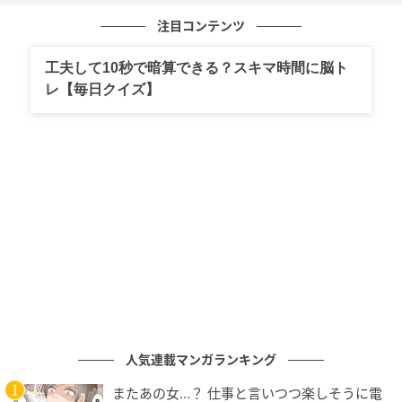
「スリムウォーク」は、ピップ株式会社から発売され
ている着圧レッグウェアのブランドです。足首から上
注目コンテンツ
へいくほど圧力が低くなる
「段階圧力設計」
により、
工夫して10秒で暗算できる？スキマ時間に脳ト
脚をスッキリと引き締めます。
レ【毎日クイズ】
「スリムウォーク」は、ハイソックスやストッキング
など日常使いしやすいタイプや、リラックスタイムや
就寝時専用のシリーズ、さらにはルームウェア型な
ど、シーンに合わせて選べる豊富なラインナップが魅
力です。
着圧ソックスの「段階圧力設計」とは？
着圧ソックスの「段階圧力設計」により脚に適切な圧
をかけると、足首から上へいくほど圧力が低くなるよ
人気連載マンガランキング
う設計されており、心地よい引き締め感で脚をスッキ
またあの女…？ 仕事と言いつつ楽しそうに電