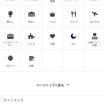
教養
暮らし
住まい
レシピ
グルメ
おでかけ
実際に履いてみると、しっかり厚めの生地な上にかな
ビジネス・マ
心理テスト・
クイズ
恋愛
占い
ネー
診断
りギューっと圧がかかるため、慣れるまでは正直ちょ
っと履きづらい！特に下半身が太めな筆者は、上まで
引き上げるのに最初は一苦労でした。
スポーツ
診断
ただ、履いてしまえば窮屈すぎることはなく、お腹周
ページトップへ戻る
りがゆったりとした設計になっているのも大きな魅力
で、苦しいことはありません。また、圧が強い分脚が
サイトマップ
引き締まっている実感は高いように感じました。