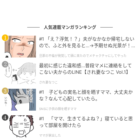
人気連載マンガランキング
#1 「え？浮気！？」夫がなかなか帰宅しない
ので、ふと外を見ると…→予期せぬ光景が！
｜旦那の不倫が発覚して頭に来たのでメチャ
旦那の不倫が発覚して頭に来たのでメチャクチャにしてやった
クチャにしてやった
最初に感じた違和感…普段マメに連絡をして
こない夫からのLINE【され妻なつこ Vol.1】
され妻なつこ
#1 子どもの実名と顔を晒すママ、大丈夫か
な？なんて心配していたら。
SNSに子供の顔を晒すママ
#1 「ママ、生きてるよね？」寝ていると思
って部屋を開けたら
ママが家出した