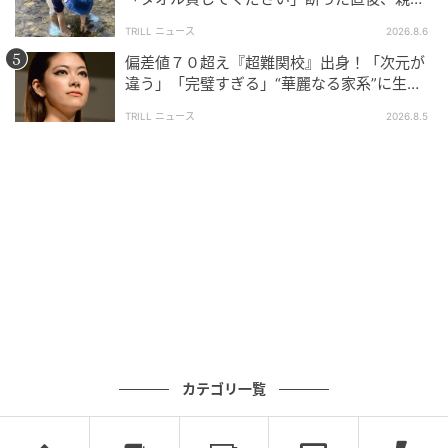
大声で放った一言に絶句
TRILL ニュース
2026.8.6
偏差値７０超え『超難関校』出身！「次元が
違う」「完璧すぎる」“華麗なる家系”に生ま
れた【規格外の逸材】
TRILL ニュース
2026.8.5
カテゴリ一覧