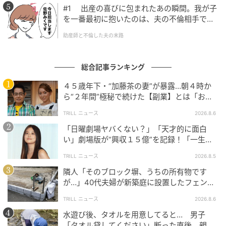
#1 出産の喜びに包まれたあの瞬間。我が子
を一番最初に抱いたのは、夫の不倫相手でし
た。
助産師と不倫した夫の末路
総合記事ランキング
４５歳年下・“加藤茶の妻”が暴露…朝４時か
ら“２年間”極秘で続けた【副業】とは「お金
を稼ぐのって大変」
TRILL ニュース
2026.8.6
「日曜劇場ヤバくない？」「天才的に面白
い」劇場版が“興収１５億”を記録！「一生言
い続ける」放送後も続く“切望の声”
TRILL ニュース
2026.8.5
隣人「そのブロック塀、うちの所有物です
が…」40代夫婦が新築庭に設置したフェン
ス、直後に迫られた"顛末"
TRILL ニュース
2026.8.6
水遊び後、タオルを用意してると… 男子
「タオル貸してください」断った直後、親が