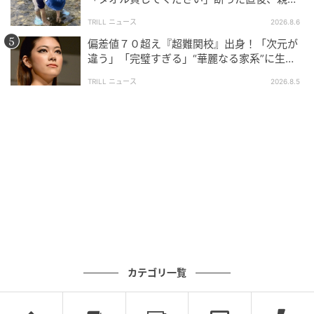
大声で放った一言に絶句
TRILL ニュース
2026.8.6
偏差値７０超え『超難関校』出身！「次元が
違う」「完璧すぎる」“華麗なる家系”に生ま
れた【規格外の逸材】
TRILL ニュース
2026.8.5
カテゴリ一覧