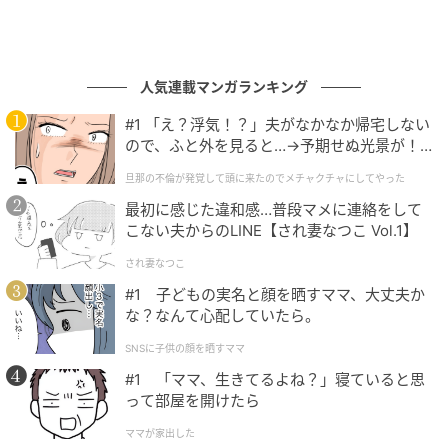
人気連載マンガランキング
#1 「え？浮気！？」夫がなかなか帰宅しない
ので、ふと外を見ると…→予期せぬ光景が！
｜旦那の不倫が発覚して頭に来たのでメチャ
旦那の不倫が発覚して頭に来たのでメチャクチャにしてやった
クチャにしてやった
最初に感じた違和感…普段マメに連絡をして
こない夫からのLINE【され妻なつこ Vol.1】
され妻なつこ
#1 子どもの実名と顔を晒すママ、大丈夫か
な？なんて心配していたら。
SNSに子供の顔を晒すママ
#1 「ママ、生きてるよね？」寝ていると思
って部屋を開けたら
ママが家出した