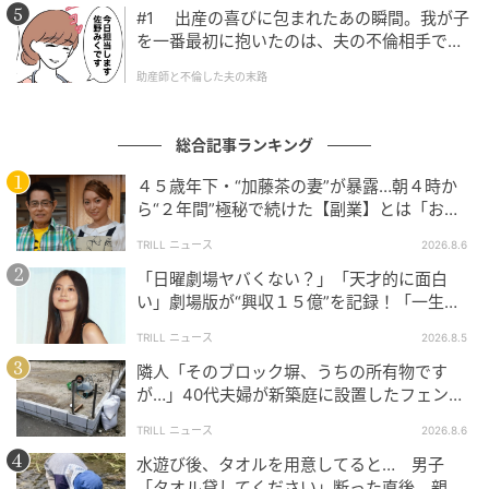
#1 出産の喜びに包まれたあの瞬間。我が子
を一番最初に抱いたのは、夫の不倫相手でし
た。
助産師と不倫した夫の末路
総合記事ランキング
４５歳年下・“加藤茶の妻”が暴露…朝４時か
ら“２年間”極秘で続けた【副業】とは「お金
を稼ぐのって大変」
TRILL ニュース
2026.8.6
「日曜劇場ヤバくない？」「天才的に面白
い」劇場版が“興収１５億”を記録！「一生言
い続ける」放送後も続く“切望の声”
TRILL ニュース
2026.8.5
隣人「そのブロック塀、うちの所有物です
が…」40代夫婦が新築庭に設置したフェン
ス、直後に迫られた"顛末"
TRILL ニュース
2026.8.6
水遊び後、タオルを用意してると… 男子
「タオル貸してください」断った直後、親が