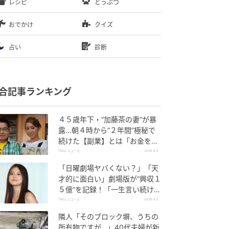
レシピ
どうぶつ
おでかけ
クイズ
占い
診断
合記事ランキング
４５歳年下・“加藤茶の妻”が暴
露…朝４時から“２年間”極秘で
続けた【副業】とは「お金を稼
ぐのって大変」
TRILL ニュース
2026.8.6
「日曜劇場ヤバくない？」「天
才的に面白い」劇場版が“興収１
５億”を記録！「一生言い続け
る」放送後も続く“切望の声”
TRILL ニュース
2026.8.5
隣人「そのブロック塀、うちの
所有物ですが…」40代夫婦が新