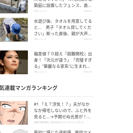
築庭に設置したフェンス、直後
に迫られた"顛末"
TRILL ニュース
2026.8.6
水遊び後、タオルを用意してる
と… 男子「タオル貸してくだ
さい」断った直後、親が大声で
放った一言に絶句
TRILL ニュース
2026.8.6
偏差値７０超え『超難関校』出
身！「次元が違う」「完璧すぎ
る」“華麗なる家系”に生まれた
【規格外の逸材】
TRILL ニュース
2026.8.5
気連載マンガランキング
#1 「え？浮気！？」夫がなか
なか帰宅しないので、ふと外を
見ると…→予期せぬ光景が！｜
旦那の不倫が発覚して頭に来た
旦那の不倫が発覚して頭に来たのでメチャクチャにしてやった
のでメチャクチャにしてやった
最初に感じた違和感…普段マメ