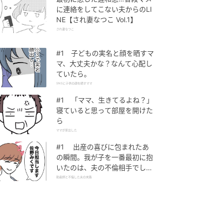
に連絡をしてこない夫からのLI
NE【され妻なつこ Vol.1】
され妻なつこ
#1 子どもの実名と顔を晒すマ
マ、大丈夫かな？なんて心配し
ていたら。
SNSに子供の顔を晒すママ
#1 「ママ、生きてるよね？」
寝ていると思って部屋を開けた
ら
ママが家出した
#1 出産の喜びに包まれたあ
の瞬間。我が子を一番最初に抱
いたのは、夫の不倫相手でし
た。
助産師と不倫した夫の末路