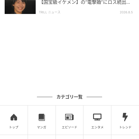
【国宝級イケメン】の“電撃婚”にロス続出！
こんにちは、岡崎体育です！ このたび手塚治虫先生の
興収“９５億超え”シリーズで輝いた逸材
担当編集をされていた黒川さんを演じさせていただき
TRILL ニュース
2026.8.5
ました。
今回の撮影は、とにかく温かいスタッフの皆様とキャ
スト陣に囲まれていたなぁと思います。みんなのこと
が大好きになりました。そんなチームでお送りするド
ラマ、絶対良いに決まってる！ ぜひご覧ください！
■野内まる
京子は舞台に立つ夢を諦めたというより、「みんなも
カテゴリ一覧
そうだから」と時代を受け入れようとしていた人だと
思います。だからこそ、夢を手放さない鉄郎の姿はま
ぶしく、救いでもあったのではないでしょうか。
トップ
マンガ
エピソード
エンタメ
トレンド
演じながら、戦争は命だけでなく、人が大切に育てて