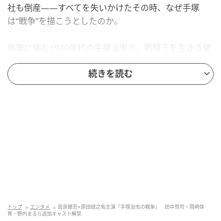
社も倒産――すべてを失いかけたその時、なぜ手塚
は“戦争”を描こうとしたのか。
執筆に挑む1970年代の手塚治虫と、戦時下を生きる彼
の分身・大寒鉄郎（原田）。漫画を描くことに生を見
続きを読む
出した2人の物語が、時代を越えて重なり合う。
田中が演じるのは、大阪でベビー用品を扱う葛西株式
会社の社長・葛西健蔵。経営者であり、漫画には興味
がなく、手塚とは別世界で生きてきた。しかし、仕事
がきっかけで意気投合。純粋に創作に打ち込む手塚の
姿に、人として深い敬意を抱いている。
田中は「高良さんとは昔から共演しており再会を楽し
みにしていました。撮影初日にベレー帽とメガネをつ
けた姿をみたとき、思わず『手塚治虫だ！』と。一気
トップ
エンタメ
高良健吾×原田琥之佑主演『手塚治虫の戦争』 田中哲司・岡崎体
育・野内まるら追加キャスト解禁
にドラマの世界に入り込めました」と撮影を振り返