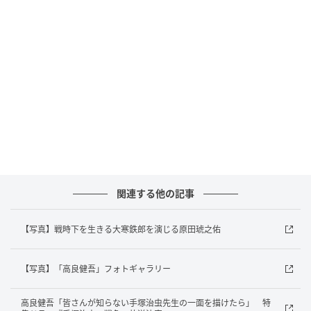
る。
岡崎が演じるのは、漫画雑誌「少年キング」の編集
者・黒川拓二。手塚治虫の才能に心酔し、その背中を
追い続けてきた。世間が「手塚は終わった」とささや
く中でも、その才能を信じ続ける。
岡崎は「みんなのことが大好きになりました。そんな
チームでお送りするドラマ、絶対良いに決まってる！
ぜひご覧ください！」と作品への自信をのぞかせた。
関連する他の記事
野内が演じるのは、宝塚音楽舞踊学校に通う女学生・
【写真】戦時下を生きる大寒鉄郎を演じる原田琥之佑
岡本京子。舞台に立つ夢を抱きながらも、戦争によっ
てその日常を奪われる。戦時下でも漫画を諦めず描き
【写真】「高良健吾」フォトギャラリー
続ける鉄郎と出会い、忘れかけていた夢を思い出して
いく。
高良健吾「皆さんが知らない手塚治虫先生の一面を描けたら」 特