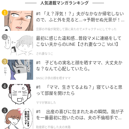
人気連載マンガランキング
いない。しかし、ある出来事をきっかけに、鉄郎や明
石との距離を少しずつ縮めていく。
#1 「え？浮気！？」夫がなかなか帰宅しない
ので、ふと外を見ると…→予期せぬ光景が！
｜旦那の不倫が発覚して頭に来たのでメチャ
山田は「『お芝居が楽しすぎる！ 現場が最高なん
旦那の不倫が発覚して頭に来たのでメチャクチャにしてやった
クチャにしてやった
だ！』と本気で語れるくらい青春を感じた現場でし
最初に感じた違和感…普段マメに連絡をして
こない夫からのLINE【され妻なつこ Vol.1】
た」と撮影を振り返り、「すてきすぎるキャスト、ス
タッフさんと作った作品をぜひ見ていただきたいで
され妻なつこ
す！」とアピールした。
#1 子どもの実名と顔を晒すママ、大丈夫か
な？なんて心配していたら。
あわせて、予告映像がNHKのホームページで公開され
SNSに子供の顔を晒すママ
た。NHKドラマSNSでも公開されている。
#1 「ママ、生きてるよね？」寝ていると思
って部屋を開けたら
特集ドラマ『手塚治虫の戦争』は、NHK総合・BSP4K
ママが家出した
にて8月12日23時より同時放送。
#1 出産の喜びに包まれたあの瞬間。我が子
を一番最初に抱いたのは、夫の不倫相手でし
※キャスト、スタッフのコメント全文は以下の通り。
た。
助産師と不倫した夫の末路