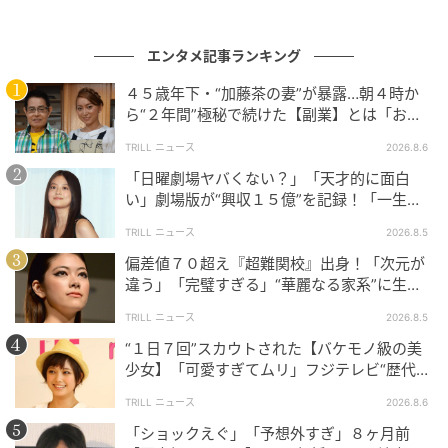
＜コメント全文＞
エンタメ記事ランキング
■田中哲司
４５歳年下・“加藤茶の妻”が暴露…朝４時か
ら“２年間”極秘で続けた【副業】とは「お金
葛西は手塚治虫先生と仲良しな関係ではありませんで
を稼ぐのって大変」
TRILL ニュース
2026.8.6
した。でも心のどこかでつながりを感じて、寄り添い
「日曜劇場ヤバくない？」「天才的に面白
つつも一歩引いた、「微妙」な関係性を保っていたの
い」劇場版が“興収１５億”を記録！「一生言
だと思います。僕にとっての手塚治虫さんは特別な存
い続ける」放送後も続く“切望の声”
TRILL ニュース
2026.8.5
在で、国民的な作品をたくさん描いている巨匠です。
偏差値７０超え『超難関校』出身！「次元が
高良さんとは昔から共演しており再会を楽しみにして
違う」「完璧すぎる」“華麗なる家系”に生ま
いました。撮影初日にベレー帽とメガネをつけた姿を
れた【規格外の逸材】
TRILL ニュース
2026.8.5
みたとき、思わず「手塚治虫だ！」と。一気にドラマ
の世界に入り込めました。
“１日７回”スカウトされた【バケモノ級の美
少女】「可愛すぎてムリ」フジテレビ“歴代N
o.1作”で輝いた『美人女優』
■岡崎体育
TRILL ニュース
2026.8.6
「ショックえぐ」「予想外すぎ」８ヶ月前