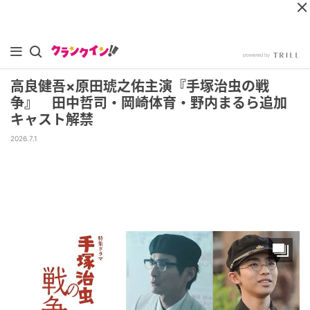
高良健吾×原田琥之佑主演『手塚治虫の戦
争』 田中哲司・岡崎体育・野内まるら追加
キャスト解禁
2026.7.1