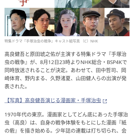
特集ドラマ『手塚治虫の戦争』キャスト組写真 （C）NHK
高良健吾と原田琥之佑が主演する特集ドラマ『手塚治
虫の戦争』が、8月12日23時よりNHK総合・BSP4Kで
同時放送されることが決定。あわせて、田中哲司、岡
崎体育、野内まる、久野渚夏、山田健人らの出演が発
表された。
【写真】高良健吾演じる漫画家・手塚治虫
1970年代の東京。漫画家としてどん底にあった手塚治
虫（高良）は、自身の戦争体験をもとにした漫画『紙
の砦』を描き始める。少年誌の連載は打ち切られ、会