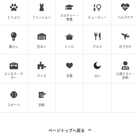
きた夢や感情、その人らしさまでも、奪ってしまうの
だと感じました。京子と鉄郎、それぞれの願いを通し
カルチャー・
どうぶつ
ファッション
ビューティー
ヘルスケア
教養
て、平和について考えるきっかけになればうれしいで
す。
暮らし
住まい
レシピ
グルメ
おでかけ
■久野渚夏
この作品と出会い、僕と同世代の若者たちが戦地に送
り出され、多くの命が奪われたという事実は、決して
ビジネス・マ
心理テスト・
クイズ
恋愛
占い
ネー
診断
忘れてはならないことだと強く感じています。
今回、戦時中を生きる一人の学生・明石健司を演じさ
スポーツ
診断
せていただきます。明石は、仲間想いでありながら、
時に情けない姿も見せる人間味あふれる人物です。
ページトップへ戻る
作中では、戦時下という極限状態において鉄郎の描く