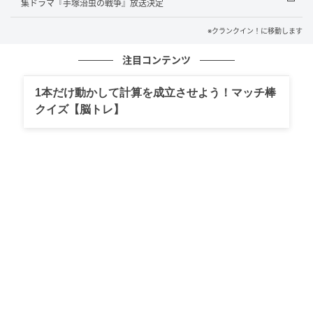
集ドラマ『手塚治虫の戦争』放送決定
野内は「京子と鉄郎、それぞれの願いを通して、平和
※クランクイン！に移動します
について考えるきっかけになればうれしいです」とメ
注目コンテンツ
ッセージを寄せた。
1本だけ動かして計算を成立させよう！マッチ棒
久野が演じるのは、鉄郎が通う南野中学校の番長・明
クイズ【脳トレ】
石健司。腕っぷしの強さで生徒たちに恐れられるが、
実は大の漫画好き。鉄郎の描く漫画に魅せられ、その
才能を誰よりも信じる親友となる。
久野は「戦争という非日常の中で、明石が番長として
の責任感と自分らしさをどう貫こうとしたのか。その
姿を見届けていただけたらうれしいです」と呼びかけ
ている。
山田が演じるのは、鉄郎の同級生・三井明。真面目な
軍国少年で、漫画ばかり描いている鉄郎を快く思って