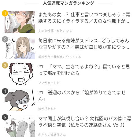
人気連載マンガランキング
8月23日～9月22日生まれ
またあの女…？ 仕事と言いつつ楽しそうに電
話する夫にイライラする／夫の女性部下が気
謙虚で真面目で努力家、それでいて冷静で現実的。乙
になる（1）【夫婦の危機 まんが】
夫の女性部下が気になる
女座さんは、生活や仕事の場に必要なスキルをバラン
毎日家に来る義妹がストレス…どうしてみん
スよく持っている星の人です。「理想の社員」に挙げ
な甘やかすの？／義妹が毎日我が家にやって
られるような素質をほぼすべておさえているため、上
くる（1）【義父母がシンドイんです！ まん
司から好かれる人が多いです。
義妹が毎日我が家にやってくる
が】
#1 「ママ、生きてるよね？」寝ていると思
どんな状況下でも感情のコントロールができ、自分の
って部屋を開けたら
仕事に妥協せず、完璧を目指します。クールでスマー
ママが家出した
トな面と、人間愛豊かな面を併せ持つため、人のせい
#1 送迎のバスから「娘が降りてきてませ
にすることができず、なんでも自分の責任にしてしま
ん」
い、自分を追い詰めがちなところがあります。
娘が拐われた
ママ同士が無視し合い？ 幼稚園のバス停に漂
物事は、なるべくしてそうなっています。良いことも
う不穏な空気【私たちの連絡係さん Vol.1】
悪いことも、自分ひとりで蒔いた種ではない場合もあ
るので、自分を責める時間のぶんだけ、良くするため
私たちの連絡係さん