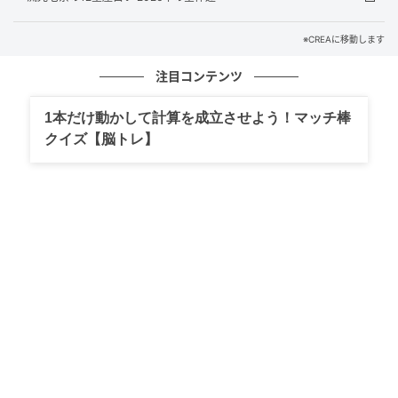
に利用して楽しんでしまおう」という気持ちで、運気
を味方につけましょう。
※CREAに移動します
★ラッキーデー
注目コンテンツ
7月7日（火）、15日（水）
1本だけ動かして計算を成立させよう！マッチ棒
クイズ【脳トレ】
★ラッキーアクション
変えたいと強く望む
★ラッキーアイテム
アドレス帳、エスプレッソ
乙女座・基本性質