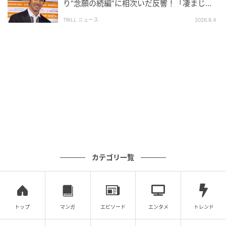
◎流光七奈 公式HP
り“念願の続編”に相次いだ反響！「凄まじく
面白い」“賞 総なめ”『伝説級ドラマ』
https://nana-healing.com/
TRILL ニュース
2026.8.4
文＝流光七奈
イラスト＝田辺ヒロシ
元記事で読む
次の記事
【天秤座】12星座占い 7月前半運勢 フット
ワーク軽く飛び出して！ 常識を覆す新しい世
界が広がる
カテゴリ一覧
の記事をもっとみる
トップ
マンガ
エピソード
エンタメ
トレンド