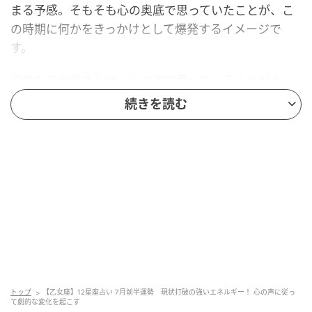
まる予感。そもそも心の奥底で思っていたことが、こ
の時期に何かをきっかけとして爆発するイメージで
す。
冷静な乙女座さんは、心の奥で思っていることがあっ
ても、いろいろな側面から物事を考えるため「現状維
続きを読む
持が一番」という結論になることが少なくありませ
ん。そんなあなたでも強く変化を望むような星が巡っ
てきているのがこの時期。
そしてあなたが望みさえすれば、劇的とも言える大き
な変化を起こすことが可能です。あなたにとって本当
に良い方向へとさらに近づけるように、心の声にきち
んと問いかけてみると良いでしょう。
7月前半の恋愛運 ラッキーデー＆アクション
トップ
【乙女座】12星座占い 7月前半運勢 現状打破の強いエネルギー！ 心の声に従っ
て劇的な変化を起こす