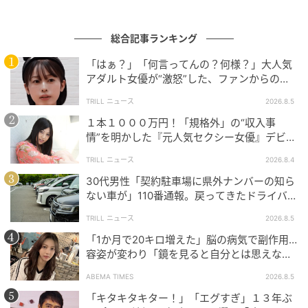
の方法を考えましょう。
総合記事ランキング
恋愛では、チャラチャラした遊び感覚のお付き合いが
「はぁ？」「何言ってんの？何様？」大人気
苦手。真剣な交際が大前提なので、相手選びがとても
アダルト女優が“激怒”した、ファンからの
慎重になり、そう簡単に告白もしません。不倫など、
【質問】とは
オープンにできない関係も、基本的には望みません。
TRILL ニュース
2026.8.5
１本１０００万円！「規格外」の“収入事
また、ベタベタするよりお友達感覚のさっぱりとした
情”を明かした『元人気セクシー女優』デビュ
ー作が“１０万本”を記録した逸材
距離感を好みます。ロマンチストで、記念日や思い出
TRILL ニュース
2026.8.4
の場所を覚えているタイプです。
30代男性「契約駐車場に県外ナンバーの知ら
ない車が」110番通報。戻ってきたドライバー
流光七奈（りゅうこう なな）
の“言い分”に「口論になった」
TRILL ニュース
2026.8.5
物心ついたころから、見えない世界とつながる能力が
「1か月で20キロ増えた」脳の病気で副作用…
容姿が変わり「鏡を見ると自分とは思えなか
あり、相談者に対して、潜在意識レベルの癒しと解決
った」壮絶な闘病生活明かす
策を提供してきた経験を経て、占い師として活動中。
ABEMA TIMES
2026.8.5
個人鑑定のほか、パワーストーン鑑定なども。
「キタキタキター！」「エグすぎ」１３年ぶ